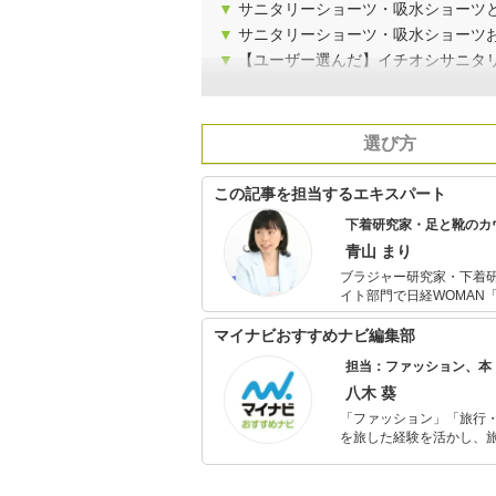
▼
サニタリーショーツ・吸水ショーツ
▼
サニタリーショーツ・吸水ショーツ
▼
【ユーザー選んだ】イチオシサニタ
選び方
この記事を担当するエキスパート
下着研究家・足と靴のカ
青山 まり
ブラジャー研究家・下着研究家・作家。 新しいジャンルを切り
イト部門で日経WOMAN「ウーマン・
新聞・雑誌・講演・テレ
ト』（東邦出版）ほか多数。 また、2014年に足の怪我をしたことがきっかけで足と靴
マイナビおすすめナビ編集部
る。フットケアの専門ス
担当：ファッション、本
術を身につける。 その
も活動中。
八木 葵
「ファッション」「旅行・
を旅した経験を活かし、
ョップでの販売経験もあ
を提案します。本や映画
ではそんな視点から選ん