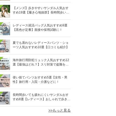
【メンズ】歩きやすいサンダル人気おす
すめ19選【履き心地抜群】長時間歩いて
も疲れないのはどれ？
レディース就活バッグ人気おすすめ9選
【黒色が定番】面接や採用試験に！
夏でも蒸れないレディースパンツ・ショ
ーツ人気おすすめ10選【口コミも紹介】
海外旅行用防犯リュック人気おすすめ12
選【最強はどれ？】スリ対策で盗難を防
ぐ！
使い捨てパンツおすすめ5選【女性・男
性】旅行用・入院・介護などに！
0
長時間歩いても疲れにくいサンダルおす
すめ8選【レディース】おしゃれで歩きや
すい！
>>もっと見る