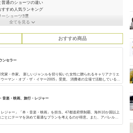
と普通のショーツの違い
おすすめ人気ランキング
リーショーツ3選
全てを見る
おすすめ商品
ウンセラー
拓いた女性に贈られるキャリアクリエ
オブ・ザ・イヤー2005」受賞。 消費者の立場で活動している。
ビ出演多数。著書に『ブラの本。』（サンマーク出版）『着るだけダイエッ
の研究を始め
クールに通い、フットケアアドバイザーとシューフィット、中敷き調整の技
・音楽・映画、旅行・レジャー
後、靴工房と靴専門店にて経験を積み、現在「足と靴のカウンセラー」として
レジャー」「本・音楽・映画」を担当。47都道府県制覇、海外10か国以上
旅ごとにテーマを決めて最適なプランを考えるのが得意。また、アパレルシ
り。誰でも手軽に楽しめるプチプラとトレンドを取り入れたコーディネート
から受けたインスピレーションを日常や仕事に活かすことを大切にし、記事
だおすすめ作品やアイテムを紹介します。