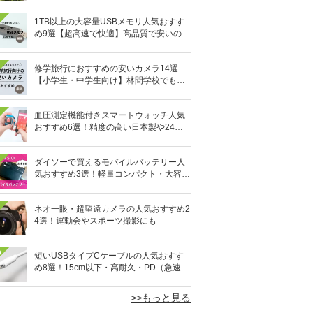
1TB以上の大容量USBメモリ人気おすす
め9選【超高速で快適】高品質で安いのは
どれ？
修学旅行におすすめの安いカメラ14選
【小学生・中学生向け】林間学校でも活
躍！
血圧測定機能付きスマートウォッチ人気
おすすめ6選！精度の高い日本製や24時
間自動測定も
ダイソーで買えるモバイルバッテリー人
気おすすめ3選！軽量コンパクト・大容量
10,000mAhも
ネオ一眼・超望遠カメラの人気おすすめ2
4選！運動会やスポーツ撮影にも
0
短いUSBタイプCケーブルの人気おすす
め8選！15cm以下・高耐久・PD（急速充
電）対応も
>>もっと見る