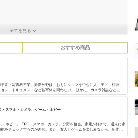
全てを見る
おすすめ商品
術学園・写真科卒業。撮影分野は、おもにクルマを中心に人、モノ、料理、
キュメントなど被写体を問わない。 ほかに、カメラ雑誌などに新
トのレポート、撮影技法などの解説をする。
PC・スマホ・カメラ、ゲーム・ホビー
ム・ホビー」「PC・スマホ・カメラ」分野を担当。家電が好きで、週末に家
機能をチェックするのが趣味。また、友人とゲームを楽しみながら、新作タ
いち早くキャッチ。記事を通して、生活の質を底上げしてくれるスタイリッ