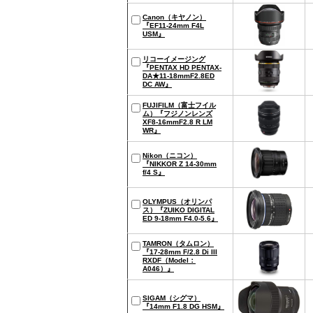
Canon（キヤノン）
『EF11-24mm F4L
USM』
リコーイメージング
『PENTAX HD PENTAX-
DA★11-18mmF2.8ED
DC AW』
FUJIFILM（富士フイル
ム）『フジノンレンズ
XF8-16mmF2.8 R LM
WR』
Nikon（ニコン）
『NIKKOR Z 14-30mm
f/4 S』
OLYMPUS（オリンパ
ス）『ZUIKO DIGITAL
ED 9-18mm F4.0-5.6』
TAMRON（タムロン）
『17-28mm F/2.8 Di III
RXDF（Model：
A046）』
SIGAM（シグマ）
『14mm F1.8 DG HSM』