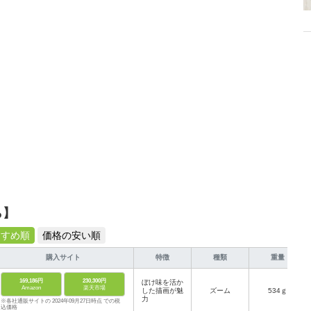
、みんなで楽しめるゲームを発信していきます！
ら】
すすめ順
価格の安い順
購入サイト
特徴
種類
重量
169,186円
230,300円
ぼけ味を活か
Amazon
楽天市場
した描画が魅
ズーム
534ｇ
力
※各社通販サイトの 2024年09月27日時点 での税
込価格