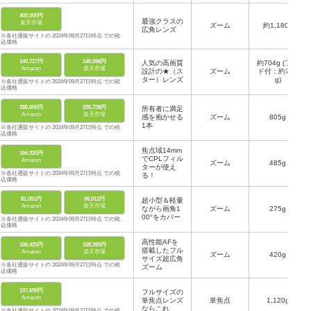
405,000円
最強クラスの
楽天市場
ズーム
約1,180g
広角レンズ
※各社通販サイトの 2024年09月27日時点 での税
込価格
140,727円
140,598円
人気の高画質
約704g (フー
Amazon
楽天市場
設計の★（ス
ズーム
ド付：約739
ター）レンズ
g)
※各社通販サイトの 2024年09月27日時点 での税
込価格
286,000円
285,738円
所有者に満足
Amazon
楽天市場
感を抱かせる
ズーム
805g
1本
※各社通販サイトの 2024年09月27日時点 での税
込価格
焦点域14mm
166,320円
でCPLフィル
Amazon
ズーム
485g
ターが使え
※各社通販サイトの 2024年09月27日時点 での税
る！
込価格
81,351円
56,012円
超小型＆軽量
Amazon
楽天市場
ながら画角1
ズーム
275g
00°をカバー
※各社通販サイトの 2024年09月27日時点 での税
込価格
高性能AFを
106,425円
108,395円
搭載したフル
Amazon
楽天市場
ズーム
420g
サイズ超広角
※各社通販サイトの 2024年09月27日時点 での税
ズーム
込価格
197,690円
フルサイズの
Amazon
単焦点レンズ
単焦点
1,120g
ならこれ
※各社通販サイトの 2024年09月27日時点 での税