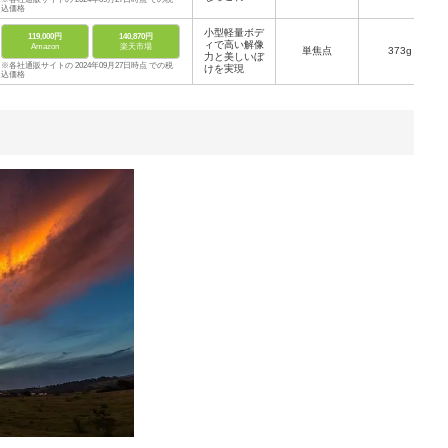
込価格
小型軽量ボデ
119,000円
140,870円
ィで高い解像
Amazon
楽天市場
単焦点
373g
力と美しいぼ
※各社通販サイトの 2024年09月27日時点 での税
けを実現
込価格