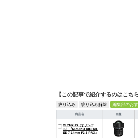
シュで使いやすい家電や
【この記事で紹介するのはこち
絞り込み
絞り込み解除
編集部のお
商品名
画像
OLYMPUS（オリンパ
ス）『M.ZUIKO DIGITAL
ED 7-14mm F2.8 PRO』