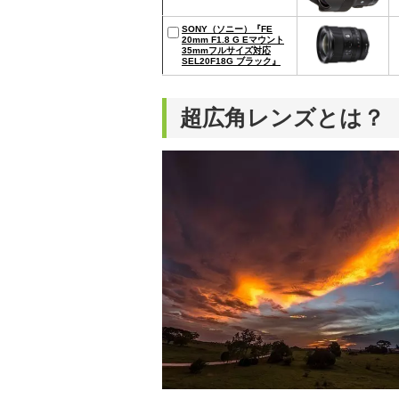
SONY（ソニー）『FE
20mm F1.8 G Eマウント
35mmフルサイズ対応
SEL20F18G ブラック』
超広角レンズとは？