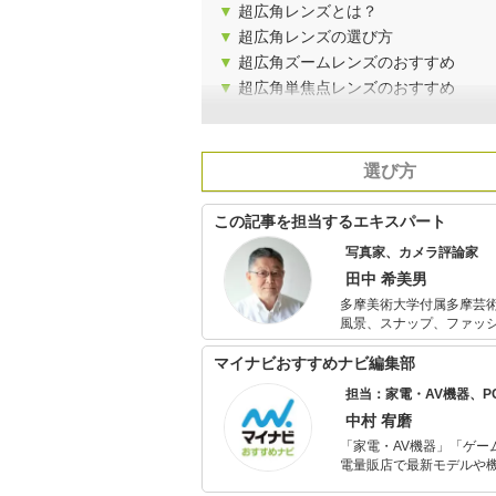
▼
超広角レンズとは？
▼
超広角レンズの選び方
▼
超広角ズームレンズのおすすめ
▼
超広角単焦点レンズのおすすめ
選び方
この記事を担当するエキスパート
写真家、カメラ評論家
田中 希美男
多摩美術大学付属多摩芸
風景、スナップ、ファッション、ド
型カメラやレンズのテス
マイナビおすすめナビ編集部
担当：家電・AV機器、
中村 宥磨
「家電・AV機器」「ゲー
電量販店で最新モデルや
イトルやイベント情報も