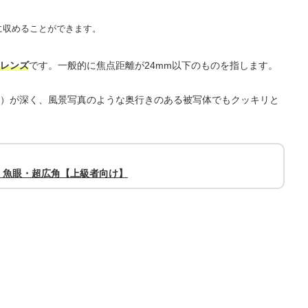
に収めることができます。
レンズ
です。一般的に焦点距離が24mm以下のものを指します。
）が深く、風景写真のような奥行きのある被写体でもクッキリと
・魚眼・超広角【上級者向け】