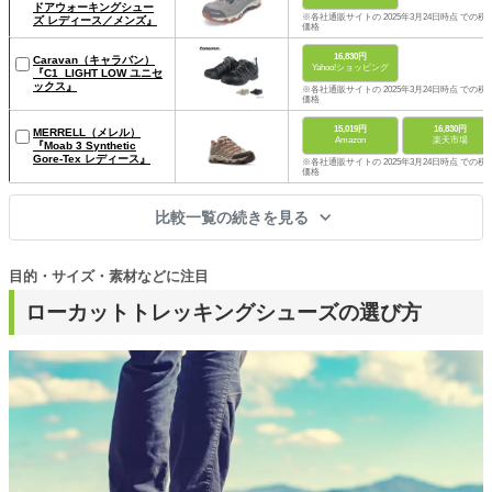
ドアウォーキングシュー
※各社通販サイトの 2025年3月24日時点 での税
ズ レディース／メンズ』
価格
16,830円
Caravan（キャラバン）
Yahoo!ショッピング
『C1_LIGHT LOW ユニセ
ックス』
※各社通販サイトの 2025年3月24日時点 での税
価格
15,019円
16,830円
MERRELL（メレル）
Amazon
楽天市場
『Moab 3 Synthetic
Gore-Tex レディース』
※各社通販サイトの 2025年3月24日時点 での税
価格
比較一覧の続きを見る
目的・サイズ・素材などに注目
ローカットトレッキングシューズの選び方