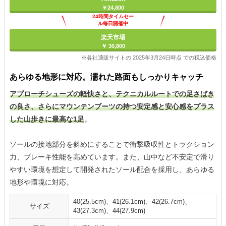
￥24,800
24時間タイムセー
ル毎日開催中
楽天市場
￥ 30,800
※各社通販サイトの 2025年3月24日時点 での税込価格
あらゆる地形に対応。濡れた路面もしっかりキャッチ
アプローチシューズの軽快さと、テクニカルルートでの足さばき
の良さ、さらにマウンテンブーツの持つ安定感と安心感をプラス
した山歩きに最高な1足
。
ソールの接地部分を斜めにすることで衝撃吸収性とトラクション
力、ブレーキ性能を高めています。また、山中など不安定で滑り
やすい環境を想定して開発されたソール配合を採用し、あらゆる
地形や環境に対応。
40(25.5cm)、41(26.1cm)、42(26.7cm)、
サイズ
43(27.3cm)、44(27.9cm)