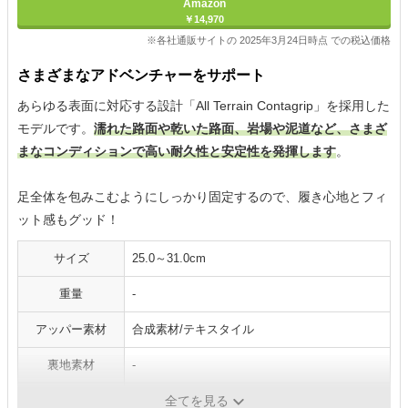
Amazon
￥14,970
※各社通販サイトの 2025年3月24日時点 での税込価格
さまざまなアドベンチャーをサポート
あらゆる表面に対応する設計「All Terrain Contagrip」を採用した
モデルです。
濡れた路面や乾いた路面、岩場や泥道など、さまざ
まなコンディションで高い耐久性と安定性を発揮します
。
足全体を包みこむようにしっかり固定するので、履き心地とフィ
ット感もグッド！
サイズ
25.0～31.0cm
重量
-
アッパー素材
合成素材/テキスタイル
裏地素材
-
ソール
ゴム
全てを見る