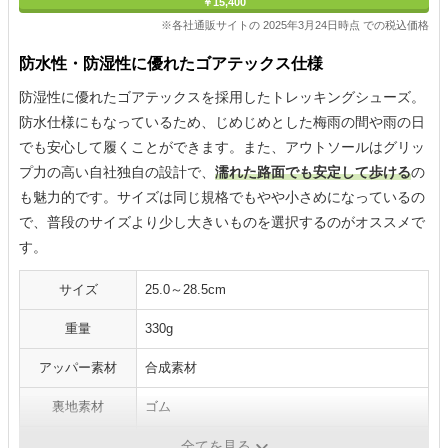
￥15,400
※各社通販サイトの 2025年3月24日時点 での税込価格
防水性・防湿性に優れたゴアテックス仕様
防湿性に優れたゴアテックスを採用したトレッキングシューズ。
防水仕様にもなっているため、じめじめとした梅雨の間や雨の日
でも安心して履くことができます。また、アウトソールはグリッ
プ力の高い自社独自の設計で、
濡れた路面でも安定して歩ける
の
も魅力的です。サイズは同じ規格でもやや小さめになっているの
で、普段のサイズより少し大きいものを選択するのがオススメで
す。
サイズ
25.0～28.5cm
重量
330g
アッパー素材
合成素材
裏地素材
ゴム
ソール
ゴム
全てを見る