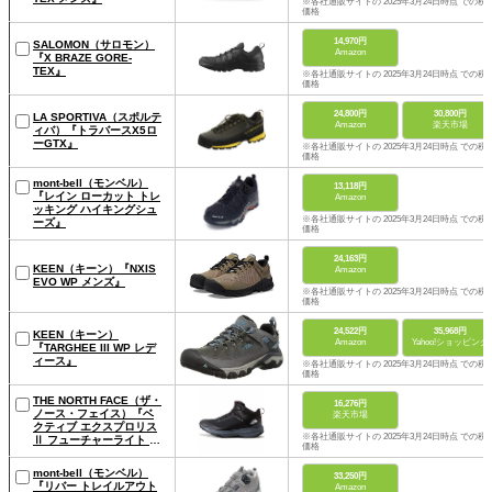
※各社通販サイトの 2025年3月24日時点 での税
価格
14,970円
SALOMON（サロモン）
Amazon
『X BRAZE GORE-
TEX』
※各社通販サイトの 2025年3月24日時点 での税
価格
24,800円
30,800円
LA SPORTIVA（スポルテ
Amazon
楽天市場
ィバ）『トラバースX5ロ
ーGTX』
※各社通販サイトの 2025年3月24日時点 での税
価格
mont-bell（モンベル）
13,118円
『レイン ローカット トレ
Amazon
ッキング ハイキングシュ
※各社通販サイトの 2025年3月24日時点 での税
ーズ』
価格
24,163円
KEEN（キーン）『NXIS
Amazon
EVO WP メンズ』
※各社通販サイトの 2025年3月24日時点 での税
価格
24,522円
35,968円
KEEN（キーン）
Amazon
Yahoo!ショッピング
『TARGHEE III WP レデ
ィース』
※各社通販サイトの 2025年3月24日時点 での税
価格
THE NORTH FACE（ザ・
16,276円
ノース・フェイス）『ベ
楽天市場
クティブ エクスプロリス
※各社通販サイトの 2025年3月24日時点 での税
Ⅱ フューチャーライト メ
価格
ンズ』
mont-bell（モンベル）
33,250円
『リバー トレイルアウト
Amazon