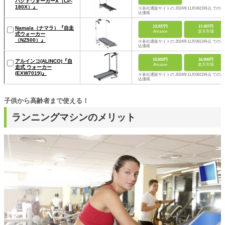
パクトウォーカーX（CP-
180X）』
※各社通販サイトの 2024年11月06日時点 での税
込価格
13,037円
17,407円
Namala（ナマラ）『自走
Amazon
楽天市場
式ウォーカー
（NZ500）』
※各社通販サイトの 2024年11月06日時点 での税
込価格
15,502円
16,000円
アルインコ(ALINCO)『自
Amazon
楽天市場
走式 ウォーカー
(EXW7019)』
※各社通販サイトの 2024年11月06日時点 での税
込価格
子供から高齢者まで使える！
ランニングマシンのメリット