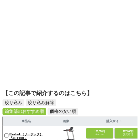
【この記事で紹介するのはこちら】
絞り込み
絞り込み解除
編集部のおすすめ順
価格の安い順
商品名
画像
購入サイト
138,886円
187,000円
Reebok（リーボック）
Amazon
楽天市場
『JET100』