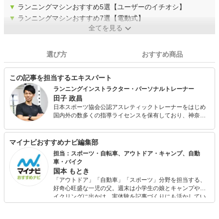
▼
ランニングマシンおすすめ5選【ユーザーのイチオシ】
▼
ランニングマシンおすすめ7選【電動式】
全てを見る
選び方
おすすめ商品
この記事を担当するエキスパート
ランニングインストラクター・パーソナルトレーナー
田子 政昌
日本スポーツ協会公認アスレティックトレーナーをはじめ
国内外の数多くの指導ライセンスを保有しており、神奈川
県内でランニング・かけっこのスクール事業を展開しなが
ら、パーソナルジムの経営を行っています。 現在も現役で
陸上競技大会に出場しており、選手としての自身の目線や
マイナビおすすめナビ編集部
大手スポーツ量販店での社員経験・これまでの運動指導経
担当：スポーツ・自転車、アウトドア・キャンプ、自動
験を活かして様々なスポーツ関連の記事執筆に関わってき
車・バイク
ました。 各種スポーツ教室・健康運動教室・講演会などの
国本 もとき
ご依頼もお請けしております。
「アウトドア」「自動車」「スポーツ」分野を担当する、
好奇心旺盛な一児の父。週末は小学生の娘とキャンプやサ
イクリングに出かけ、実体験を記事づくりにも活かしてい
ます。読者の「知りたい」を分かりやすく届けることをモ
ットーに、信頼できるコンテンツ制作に努めています。