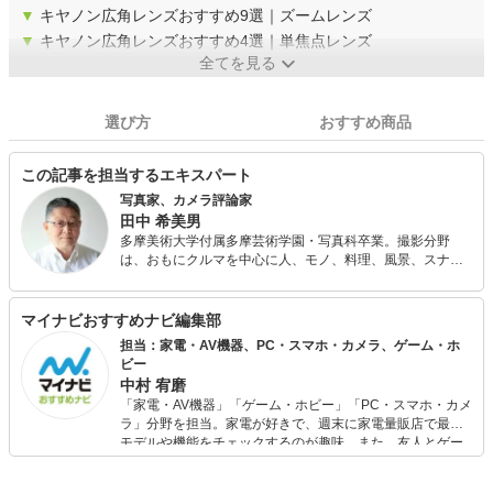
▼
キヤノン広角レンズおすすめ9選｜ズームレンズ
▼
キヤノン広角レンズおすすめ4選｜単焦点レンズ
全てを見る
選び方
おすすめ商品
この記事を担当するエキスパート
写真家、カメラ評論家
田中 希美男
多摩美術大学付属多摩芸術学園・写真科卒業。撮影分野
は、おもにクルマを中心に人、モノ、料理、風景、スナッ
プ、ファッション、ドキュメントなど被写体を問わない。
ほかに、カメラ雑誌などに新型カメラやレンズのテストの
レポート、撮影技法などの解説をする。
マイナビおすすめナビ編集部
担当：家電・AV機器、PC・スマホ・カメラ、ゲーム・ホ
ビー
中村 宥磨
「家電・AV機器」「ゲーム・ホビー」「PC・スマホ・カメ
ラ」分野を担当。家電が好きで、週末に家電量販店で最新
モデルや機能をチェックするのが趣味。また、友人とゲー
ムを楽しみながら、新作タイトルやイベント情報もいち早
くキャッチ。記事を通して、生活の質を底上げしてくれる