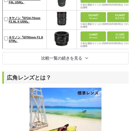
F4L USM』
※各社通販サイトの 2026年04月09日時点 での税
込価格
223,000円
272,800円
キヤノン『EF24-70mm
Amazon
楽天市場
F2.8L II USM』
※各社通販サイトの 2026年04月09日時点 での税
込価格
14,480円
17,110円
キヤノン『EF50mm F1.8
Amazon
楽天市場
STM』
※各社通販サイトの 2026年04月09日時点 での税
込価格
比較一覧の続きを見る
広角レンズとは？