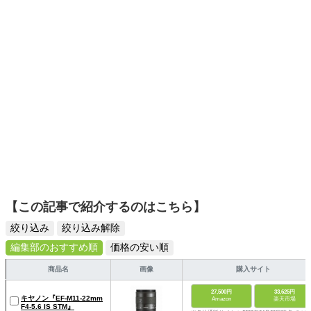
スタイリッシュで使いやすい家電や、みんなで楽しめるゲ
ームを発信していきます！
【この記事で紹介するのはこちら】
絞り込み
絞り込み解除
編集部のおすすめ順
価格の安い順
商品名
画像
購入サイト
27,500円
33,625円
キヤノン『EF-M11-22mm
Amazon
楽天市場
F4-5.6 IS STM』