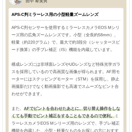
田中 希美男
APS-C判ミラーレス用の小型軽量ズームレンズ
APS-C判センサーを使用するミラーレスカメラEOS Mシリ
ーズ用の広角ズームレンズです。小型（全長約58mm）、
軽量（約220グラム）で、最大で約3段分（シャッタースピ
ード換算）の手ブレ補正（IS）機能を内蔵しています。
構成レンズには非球面レンズやUDレンズなど特殊光学ガラ
スを採用しているので高画質な画像が得られます。AF用モ
ーターにはステッピングモーター（STM）を採用し、静止
画撮影だけでなく動画撮影でも高速でスムーズなピント合
わせができます。
また、
AFでピントを合わせたあとに、切り替え操作をしな
くても手動でピント補正をすることもできるので便利。
ミ
ラーレスカメラEOS Mシリーズ用のレンズで、手ブレ補正
機能を内蔵した、小型・軽量なものをお探しの方におすす