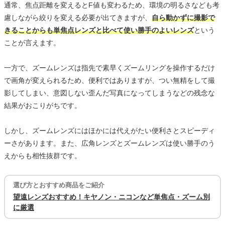
通常、焦点距離を変えるとF値も変わるため、環境の明るさなども考
慮しながら絞りを変える必要が出てきますが、
自ら動かずに撮影で
きることからも単焦点レンズと比べて使い勝手のよいレンズ
という
ことが言えます。
一方で、ズームレンズは指先で素早くズームリングを操作するだけ
で画角が変えられるため、便利ではありますが、つい無精をして撮
影してしまい、意図しない歪んだ写真になってしまうなどの残念な
結果がおこりがちです。
しかし、ズームレンズにはほかには代えがたい便利さとスピーディ
ーさがあります。また、広角レンズとズームレンズは使い勝手のう
えからも相性抜群です。
選び方とおすすめ商品をご紹介
望遠レンズおすすめ！キヤノン・ニコンなど単焦点・ズーム別
に厳選