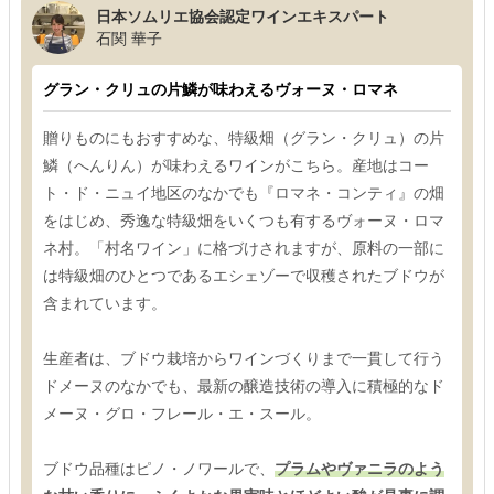
日本ソムリエ協会認定ワインエキスパート
石関 華子
グラン・クリュの片鱗が味わえるヴォーヌ・ロマネ
贈りものにもおすすめな、特級畑（グラン・クリュ）の片
鱗（へんりん）が味わえるワインがこちら。産地はコー
ト・ド・ニュイ地区のなかでも『ロマネ・コンティ』の畑
をはじめ、秀逸な特級畑をいくつも有するヴォーヌ・ロマ
ネ村。「村名ワイン」に格づけされますが、原料の一部に
は特級畑のひとつであるエシェゾーで収穫されたブドウが
含まれています。
生産者は、ブドウ栽培からワインづくりまで一貫して行う
ドメーヌのなかでも、最新の醸造技術の導入に積極的なド
メーヌ・グロ・フレール・エ・スール。
ブドウ品種はピノ・ノワールで、
プラムやヴァニラのよう