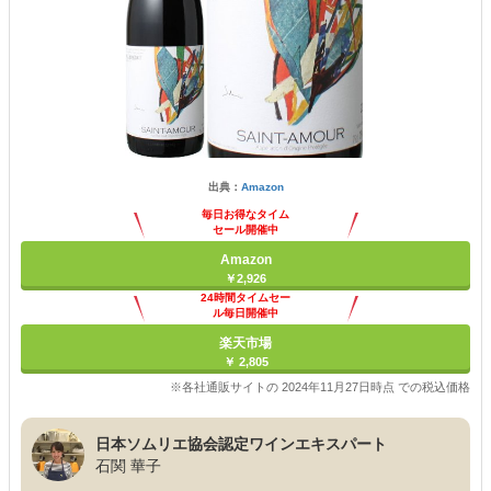
出典：
Amazon
毎日お得なタイム
セール開催中
Amazon
￥2,926
24時間タイムセー
ル毎日開催中
楽天市場
￥ 2,805
※各社通販サイトの 2024年11月27日時点 での税込価格
日本ソムリエ協会認定ワインエキスパート
石関 華子