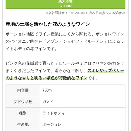
楽天市場
￥ 1,887
※各社通販サイトの 2024年11月27日時点 での税込価格
産地の土壌を活かした花のようなワイン
ボージョレ地区でワイン産業に古くから関わる、ボジョレワイン
のパイオニア的存在「メゾン・ジョゼフ・ドルーアン」によるラ
イトボディの赤ワインです。
ピンク色の花崗岩で育ったテロワールやミクロクリマの魅力をう
まく引きだしたワインで、滑らかな舌触り、
スミレやラズベリー
のような香りと明るい紫色が特徴的なワイン
です。
内容量
750ml
ブドウ品種
ガメイ
種別
ライトボディ
生産地
ボージョレ