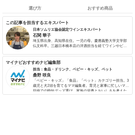
選び方
おすすめ商品
この記事を担当するエキスパート
日本ソムリエ協会認定ワインエキスパート
石関 華子
埼玉県出身、高知県在住。一児の母。慶應義塾大学文学部
仏文科卒。三越日本橋本店の洋酒担当を経てワインやビー
ル、ウィスキーなどの洋酒全般の知識を培い、2016年、
J.S.Aワインエキスパートの資格を取得。 現在はOffice Le
Lionの代表として、高知県内のワイナリーのアドバイザー
マイナビおすすめナビ編集部
やワイン検定の講師を務める一方、ワインに関連する記事
担当：食品・ドリンク、ベビー・キッズ、ペット
やコラム等の執筆も多数手がけています。2019年、日本ソ
桑野 咲良
ムリエ協会高知支部副支部長に就任。
「ベビー・キッズ」「食品」「ペット」カテゴリー担当。3
歳児と犬2頭を育てるママ編集者。育児と家事に忙しいママ
目線での時短グッズ選び、家族の栄養とおいしさを考えた
食品選び、束の間のリラックスタイムを楽しむためのスイ
ーツ選びに自信あり。鋭い目線で商品を見極め、少しでも
日々の生活が豊かになるものを紹介します。