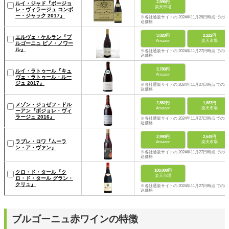
2,596円
ルイ・ジャド『ボージョ
楽天市場
レ・ヴィラージュ コンボ
ー・ジャック 2017』
※各社通販サイトの 2024年11月26日時点 での税
込価格
3,020円
2,222円
エルヴェ・ケルラン『ブ
Amazon
楽天市場
ルゴーニュ ピノ・ノワー
ル』
※各社通販サイトの 2024年11月27日時点 での税
込価格
3,780円
ルイ・ラトゥール『キュ
Amazon
ヴェ・ラトゥール・ルー
ジュ 2017』
※各社通販サイトの 2024年11月27日時点 での税
込価格
2,852円
1,887円
メゾン・ジョゼフ・ドル
Amazon
楽天市場
ーアン『ボジョレ・ヴィ
ラージュ 2016』
※各社通販サイトの 2024年11月27日時点 での税
込価格
2,990円
2,649円
ラブレ・ロワ『ムーラ
Amazon
楽天市場
ン・ア・ヴァン』
※各社通販サイトの 2024年11月27日時点 での税
込価格
108,000円
クロ・ド・タール『ク
楽天市場
ロ・ド・タール グラン・
クリュ』
※各社通販サイトの 2024年11月27日時点 での税
込価格
ブルゴーニュ赤ワインの特徴