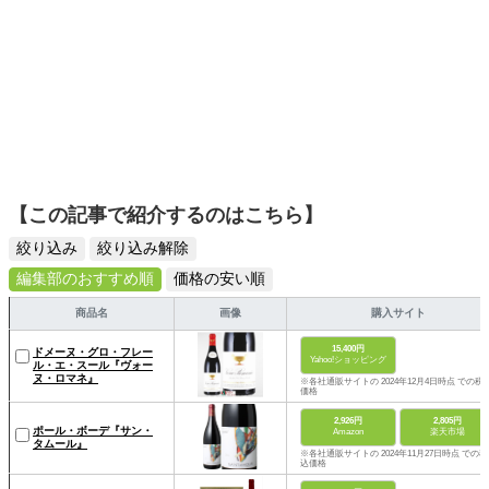
【この記事で紹介するのはこちら】
絞り込み
絞り込み解除
編集部のおすすめ順
価格の安い順
商品名
画像
購入サイト
15,400円
ドメーヌ・グロ・フレー
Yahoo!ショッピング
ル・エ・スール『ヴォー
ヌ・ロマネ』
※各社通販サイトの 2024年12月4日時点 での税
価格
2,926円
2,805円
ポール・ボーデ『サン・
Amazon
楽天市場
タムール』
※各社通販サイトの 2024年11月27日時点 での税
込価格