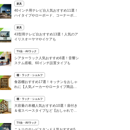
家具
40インチ用テレビ台人気おすすめ11選！
ハイタイプやローボード、コーナーボー
ドなど
家具
43型用テレビ台おすすめ13選！人気のア
イリスオーヤマやイケアも
TV台・AVラック
シアターラック人気おすすめ6選！音響シ
ステム搭載、60インチ設置タイプも
棚・ラック・シェルフ
食器棚おすすめ17選！キッチンをおしゃ
れに【人気メーカーやロータイプ商品
も】
棚・ラック・シェルフ
大容量の本棚人気おすすめ10選！扉付き
＆省スペースタイプなど【おしゃれで安
い】
TV台・AVラック
ニトリのテレビスタンド人気おすすめ5