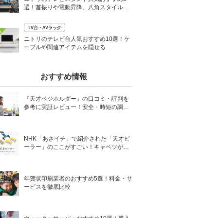
選！首振りや電動昇降、八角スタイルな
ど
TV台・AVラック
0
ニトリのテレビ台人気おすすめ10選！ケ
ーブルや関連アイテムを隠せる
おすすめ情報
『天才ベジホルダー』の口コミ・評判を
参考に実証レビュー！安全・時短の調理
サポートアイテム！
NHK「あさイチ」で紹介された「天才ピ
ーラー」のここがすごい！キャベツがほ
わほわ4枚刃ピーラーの魅力に迫る！
年賀状印刷業者のおすすめ5選！料金・サ
ービスを徹底比較