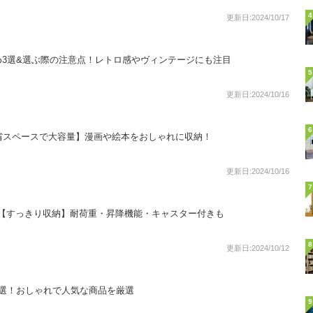
4
更新日:2024/10/17
3選&選ぶ際の注意点！レトロ感やヴィンテージにも注目
5
更新日:2024/10/16
6
省スペースで大容量】漫画や絵本をおしゃれに収納！
更新日:2024/10/16
7
選【すっきり収納】耐荷重・昇降機能・キャスター付きも
8
更新日:2024/10/12
8選！おしゃれで人気な商品を厳選
9