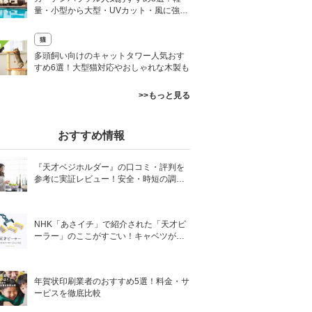
量・小型から大型・UVカット・風に強い
商品も
猫
0
多頭飼い向けのキャットタワー人気おす
すめ6選！大型猫対応やおしゃれな木製も
>>もっと見る
おすすめ情報
『天才ベジホルダー』の口コミ・評判を
参考に実証レビュー！安全・時短の調理
サポートアイテム！
NHK「あさイチ」で紹介された「天才ピ
ーラー」のここがすごい！キャベツがほ
わほわ4枚刃ピーラーの魅力に迫る！
年賀状印刷業者のおすすめ5選！料金・サ
ービスを徹底比較