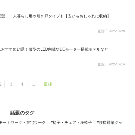
2選！一人暮らし用や引き戸タイプも【安い＆おしゃれに収納】
更新日:2025/07/28
おすすめ14選！薄型のLED内蔵やDCモーター搭載モデルなど
更新日:2025/07/14
2
3
4
...
最後
話題のタグ
リモートワーク・在宅ワーク
#椅子・チェア・座椅子
#腰痛対策グッ