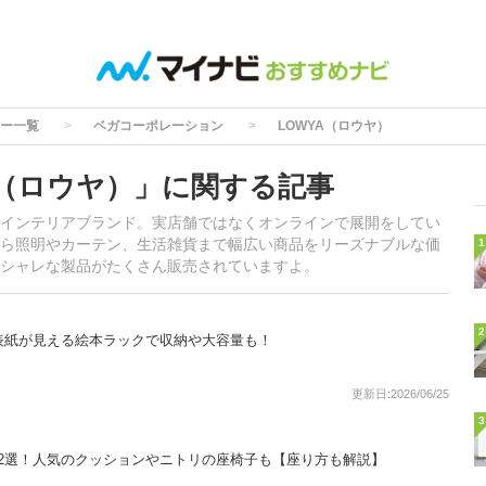
ー一覧
ベガコーポレーション
LOWYA（ロウヤ）
A（ロウヤ）」に関する記事
インテリアブランド。実店舗ではなくオンラインで展開をしてい
ら照明やカーテン、生活雑貨まで幅広い商品をリーズナブルな価
1
シャレな製品がたくさん販売されていますよ。
2
表紙が見える絵本ラックで収納や大容量も！
更新日:2026/06/25
3
2選！人気のクッションやニトリの座椅子も【座り方も解説】