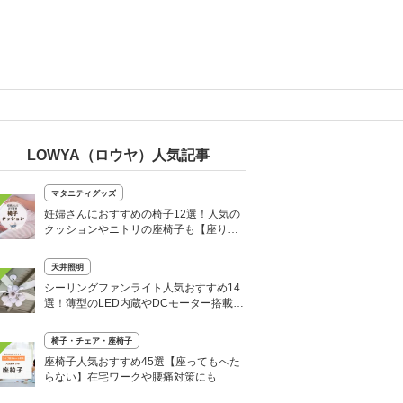
LOWYA（ロウヤ）人気記事
マタニティグッズ
妊婦さんにおすすめの椅子12選！人気の
クッションやニトリの座椅子も【座り方
も解説】
天井照明
シーリングファンライト人気おすすめ14
選！薄型のLED内蔵やDCモーター搭載モ
デルなど
椅子・チェア・座椅子
座椅子人気おすすめ45選【座ってもへた
らない】在宅ワークや腰痛対策にも