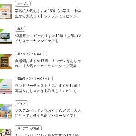
テーブル
学習机人気おすすめ16選【小学生・中学
生から大人まで】シンプルでリビングに
置きやすい
家具
43型用テレビ台おすすめ13選！人気のア
イリスオーヤマやイケアも
棚・ラック・シェルフ
食器棚おすすめ17選！キッチンをおしゃ
れに【人気メーカーやロータイプ商品
も】
収納ラック・キャビネット
ランドリーチェスト人気おすすめ15選！
薄型＆おしゃれな北欧風も！カビにくい
商品など
ベッド
システムベッド人気おすすめ14選！大人
になっても使える商品やロータイプも紹
介
ガーデニング用品
ガーデンパラソル人気おすすめ8選！軽