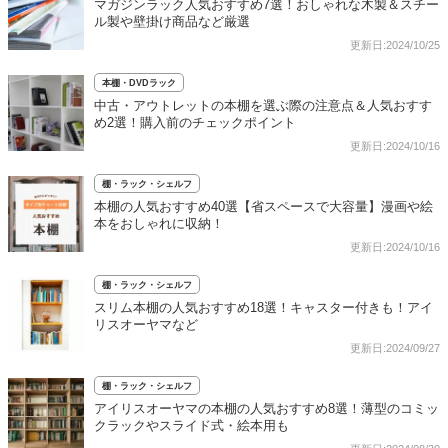
マガジンラック人気おすすめ7選！おしゃれな木製＆スチー
ル製や壁掛け商品など厳選
更新日:2024/10/25
本棚・DVDラック
中古・アウトレットの本棚を選ぶ際の注意点＆人気おすす
め2選！購入前のチェックポイント
更新日:2024/10/16
棚・ラック・シェルフ
本棚の人気おすすめ40選【省スペースで大容量】漫画や絵
本をおしゃれに収納！
更新日:2024/10/16
棚・ラック・シェルフ
スリム本棚の人気おすすめ18選！キャスター付きも！アイ
リスオーヤマなど
更新日:2024/09/27
棚・ラック・シェルフ
アイリスオーヤマの本棚の人気おすすめ8選！薄型のコミッ
クラックやスライド式・絵本用も