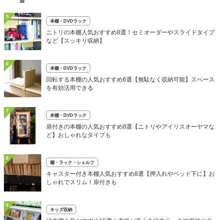
5
本棚・DVDラック
ニトリの本棚人気おすすめ8選！セミオーダーやスライドタイプ
など【スッキリ収納】
6
本棚・DVDラック
回転する本棚の人気おすすめ6選【無駄なく収納可能】スペース
を有効活用できる
7
本棚・DVDラック
扉付きの本棚の人気おすすめ8選【ニトリやアイリスオーヤマな
ど】おしゃれなタイプも
8
棚・ラック・シェルフ
キャスター付き本棚人気おすすめ8選【押入れやベッド下に】お
しゃれでスリム！扉付きも
9
キッズ収納