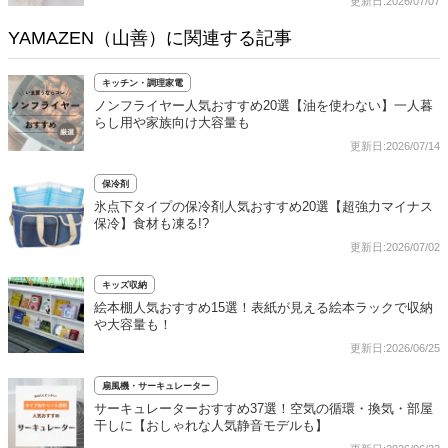
更新日:2026/07/07
YAMAZEN（山善）に関連する記事
キッチン・調理家電
ノンフライヤー人気おすすめ20選【油を使わない】一人暮
らし用や家族向け大容量も
更新日:2026/07/14
保冷剤
氷点下タイプの保冷剤人気おすすめ20選【超強力マイナス
保冷】食材も凍る!?
更新日:2026/07/02
キッズ収納
絵本棚人気おすすめ15選！表紙が見える絵本ラックで収納
や大容量も！
更新日:2026/06/25
扇風機・サーキュレーター
サーキュレーターおすすめ37選！空気の循環・換気・部屋
干しに【おしゃれな人気静音モデルも】