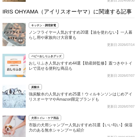
更新日:2024/08/30
IRIS OHYAMA（アイリスオーヤマ）に関連する記事
キッチン・調理家電
ノンフライヤー人気おすすめ20選【油を使わない】一人暮
らし用や家族向け大容量も
更新日:2026/07/14
ベビーおしりふきグッズ
おしりふき人気おすすめ44選【助産師監修】蓋つきやトイ
レで流せる便利な商品も
更新日:2026/07/07
炭酸水
強炭酸水の人気おすすめ25選！ウィルキンソンはじめアイ
リスオーヤマやAmazon限定ブランドも
更新日:2026/07/07
犬用トイレ・ケア用品
市販の犬用シャンプー人気おすすめ31選【いい匂い】保湿
力のある無水シャンプーも紹介