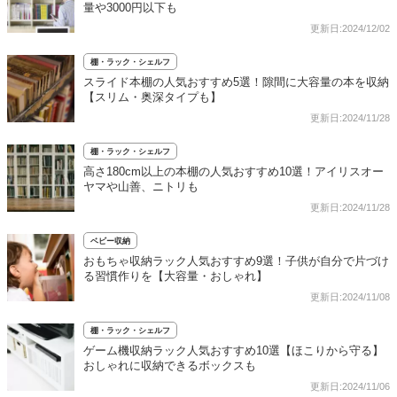
量や3000円以下も
更新日:2024/12/02
棚・ラック・シェルフ
スライド本棚の人気おすすめ5選！隙間に大容量の本を収納
【スリム・奥深タイプも】
更新日:2024/11/28
棚・ラック・シェルフ
高さ180cm以上の本棚の人気おすすめ10選！アイリスオー
ヤマや山善、ニトリも
更新日:2024/11/28
ベビー収納
おもちゃ収納ラック人気おすすめ9選！子供が自分で片づけ
る習慣作りを【大容量・おしゃれ】
更新日:2024/11/08
棚・ラック・シェルフ
ゲーム機収納ラック人気おすすめ10選【ほこりから守る】
おしゃれに収納できるボックスも
更新日:2024/11/06