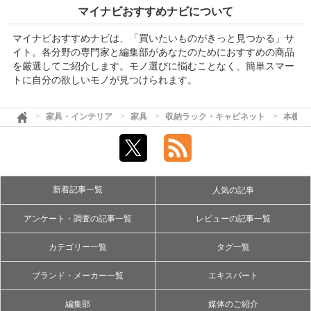
マイナビおすすめナビについて
マイナビおすすめナビは、「買いたいものがきっと見つかる」サ
イト。各分野の専門家と編集部があなたのためにおすすめの商品
を厳選してご紹介します。モノ選びに悩むことなく、簡単スマー
トに自分の欲しいモノが見つけられます。
家具・インテリア
家具
収納ラック・キャビネット
本棚・
新着記事一覧
人気の記事
アンケート・調査の記事一覧
レビューの記事一覧
カテゴリー一覧
タグ一覧
ブランド・メーカー一覧
エキスパート
編集部
媒体のご紹介