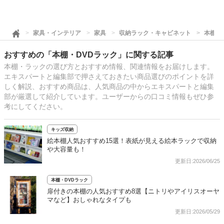
家具・インテリア
家具
収納ラック・キャビネット
本棚・
おすすめの「本棚・DVDラック」に関する記事
本棚・ラックの選び方とおすすめ情報、関連情報をお届けします。
エキスパートと編集部で押さえておきたい商品選びのポイントを詳
しく解説、おすすめ商品は、人気商品の中からエキスパートと編集
部が厳選して紹介しています。ユーザーからの口コミ情報もぜひ参
考にしてください。
キッズ収納
絵本棚人気おすすめ15選！表紙が見える絵本ラックで収納
や大容量も！
更新日:2026/06/25
本棚・DVDラック
扉付きの本棚の人気おすすめ8選【ニトリやアイリスオーヤ
マなど】おしゃれなタイプも
更新日:2026/05/29