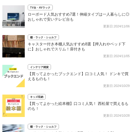
TV台・AVラック
ローボード人気おすすめ7選！伸縮タイプは一人暮らしに◎
おしゃれで安いテレビ台も
更新日:2024/11/06
棚・ラック・シェルフ
キャスター付き本棚人気おすすめ8選【押入れやベッド下
に】おしゃれでスリム！扉付きも
更新日:2024/11/05
インテリア雑貨
【買ってよかったブックエンド】口コミ人気！ ドンキで買
えるものも！
更新日:2024/10/29
キッズ収納
【買ってよかった絵本棚】口コミ人気！ 西松屋で買えるも
のも！
更新日:2024/10/28
棚・ラック・シェルフ