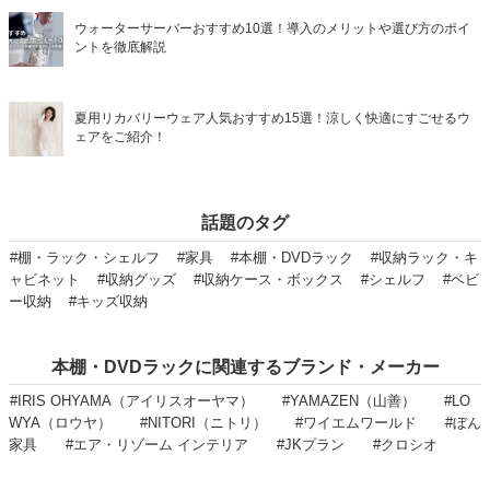
ウォーターサーバーおすすめ10選！導入のメリットや選び方のポイ
ントを徹底解説
夏用リカバリーウェア人気おすすめ15選！涼しく快適にすごせるウ
ェアをご紹介！
話題のタグ
#棚・ラック・シェルフ
#家具
#本棚・DVDラック
#収納ラック・キ
ャビネット
#収納グッズ
#収納ケース・ボックス
#シェルフ
#ベビ
ー収納
#キッズ収納
本棚・DVDラックに関連するブランド・メーカー
#IRIS OHYAMA（アイリスオーヤマ）
#YAMAZEN（山善）
#LO
WYA（ロウヤ）
#NITORI（ニトリ）
#ワイエムワールド
#ぼん
家具
#エア・リゾーム インテリア
#JKプラン
#クロシオ