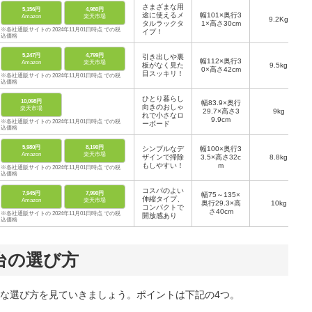
さまざまな用
5,156円
4,980円
途に使えるメ
幅101×奥行3
Amazon
楽天市場
9.2Kg
タルラックタ
1×高さ30cm
※各社通販サイトの 2024年11月01日時点 での税
イプ！
込価格
5,247円
4,799円
引き出しや裏
幅112×奥行3
Amazon
楽天市場
板がなく見た
9.5kg
0×高さ42cm
目スッキリ！
※各社通販サイトの 2024年11月01日時点 での税
込価格
ひとり暮らし
10,098円
幅83.9×奥行
向きのおしゃ
楽天市場
29.7×高さ3
9kg
れで小さなロ
9.9cm
※各社通販サイトの 2024年11月01日時点 での税
ーボード
込価格
5,980円
8,190円
シンプルなデ
幅100×奥行3
Amazon
楽天市場
ザインで掃除
3.5×高さ32c
8.8kg
もしやすい！
m
※各社通販サイトの 2024年11月01日時点 での税
込価格
コスパのよい
7,945円
7,990円
幅75～135×
伸縮タイプ、
Amazon
楽天市場
奥行29.3×高
10kg
コンパクトで
さ40cm
※各社通販サイトの 2024年11月01日時点 での税
開放感あり
込価格
台の選び方
な選び方を見ていきましょう。ポイントは下記の4つ。