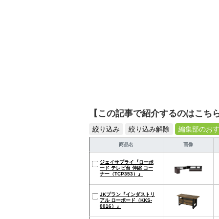
【この記事で紹介するのはこち
絞り込み
絞り込み解除
編集部のお
商品名
画像
ジェイサプライ『ローボ
ード テレビ台 伸縮 コー
ナー（TCP353）』
JKプラン『インダストリ
アル ローボード（KKS-
0016）』