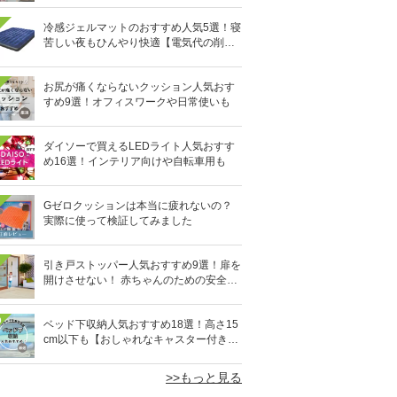
冷感ジェルマットのおすすめ人気5選！寝
苦しい夜もひんやり快適【電気代の削減
にも】
お尻が痛くならないクッション人気おす
すめ9選！オフィスワークや日常使いも
ダイソーで買えるLEDライト人気おすす
め16選！インテリア向けや自転車用も
Gゼロクッションは本当に疲れないの？
実際に使って検証してみました
引き戸ストッパー人気おすすめ9選！扉を
開けさせない！ 赤ちゃんのための安全グ
ッズ
0
ベッド下収納人気おすすめ18選！高さ15
cm以下も【おしゃれなキャスター付きケ
ースなど】
>>もっと見る