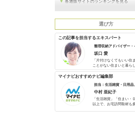
▼
各通販サイトのランキングを見る
選び方
この記事を担当するエキスパート
整理収納アドバイザー・
坂口 愛
「片付けなくてもいい住まいの収納計
ことがない住まいと暮ら
ックによる「必ず片付く
理収納アドバイザー・イ
マイナビおすすめナビ編集部
くりと経験を活かした暮
担当：生活雑貨・日用品
ルルーム設計など、全国
中村 亜紀子
「生活雑貨」「住まい・
以上で、お宅訪問取材も多
ャレンジ済み。初心者で