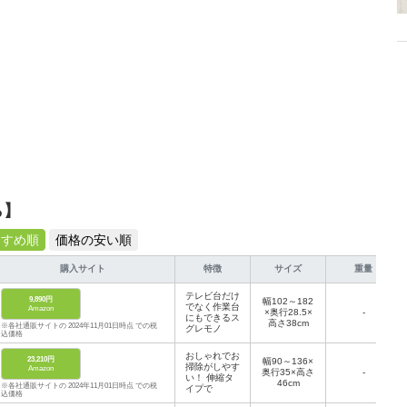
ら】
すすめ順
価格の安い順
購入サイト
特徴
サイズ
重量
テレビ台だけ
9,890円
幅102～182
でなく作業台
Amazon
×奥行28.5×
-
にもできるス
高さ38cm
※各社通販サイトの 2024年11月01日時点 での税
グレモノ
込価格
おしゃれでお
23,210円
幅90～136×
掃除がしやす
Amazon
奥行35×高さ
-
い！ 伸縮タ
46cm
※各社通販サイトの 2024年11月01日時点 での税
イプで
込価格