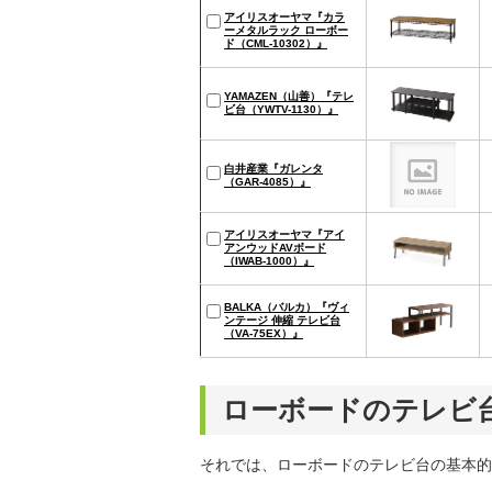
アイリスオーヤマ『カラ
ーメタルラック ローボー
ド（CML-10302）』
YAMAZEN（山善）『テレ
ビ台（YWTV-1130）』
白井産業『ガレンタ
（GAR-4085）』
アイリスオーヤマ『アイ
アンウッドAVボード
（IWAB-1000）』
BALKA（バルカ）『ヴィ
ンテージ 伸縮 テレビ台
（VA-75EX）』
ローボードのテレビ
それでは、ローボードのテレビ台の基本的