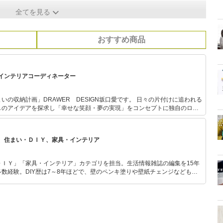
全てを見る
おすすめ商品
インテリアコーディネーター
画」DRAWER DESIGN坂口愛です。 日々の片付けに追われる
しのアイデアを探求し「幸せな笑顔・夢の実現」をコンセプトに独自のロジ
数の法則」「片づけなくてもいい住まいの収納計画」を提案。保有資格は整
ンテリアコーディネーター・ライフスタイルプランナーを保有。 住まいづ
らしに彩を与えるエッセンスをお伝えしています。セミナー講演、収納モデ
、住まい・ＤＩＹ、家具・インテリア
にて活動中。
ＤＩＹ」「家具・インテリア」カテゴリを担当。生活情報雑誌の編集を15年
数経験。DIY歴は7～8年ほどで、壁のペンキ塗りや壁紙チェンジなどもチ
もモノ選びがしやすい記事をお届けします！