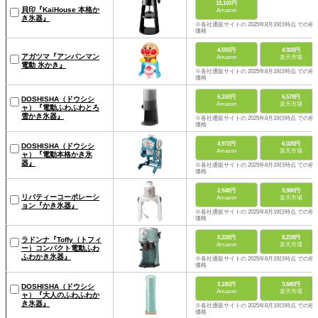
15,100円
貝印『KaiHouse 本格か
Amazon
き氷器』
※各社通販サイトの 2025年8月19日時点 での税
価格
4,550円
4,928円
アガツマ『アンパンマン
Amazon
楽天市場
電動 氷かき』
※各社通販サイトの 2025年8月19日時点 での税
価格
6,150円
6,578円
DOSHISHA（ドウシシ
Amazon
楽天市場
ャ）『電動ふわふわとろ
雪かき氷器』
※各社通販サイトの 2025年8月19日時点 での税
価格
4,972円
6,028円
DOSHISHA（ドウシシ
Amazon
楽天市場
ャ）『電動本格かき氷
器』
※各社通販サイトの 2025年8月19日時点 での税
価格
2,948円
3,980円
リバティーコーポレーシ
Amazon
楽天市場
ョン『かき氷器』
※各社通販サイトの 2025年8月19日時点 での税
価格
8,228円
8,228円
ラドンナ『Toffy（トフィ
Amazon
楽天市場
ー）コンパクト電動ふわ
ふわかき氷器』
※各社通販サイトの 2025年8月19日時点 での税
価格
3,180円
3,680円
DOSHISHA（ドウシシ
Amazon
楽天市場
ャ）『大人のふわふわか
き氷器』
※各社通販サイトの 2025年8月19日時点 での税
価格