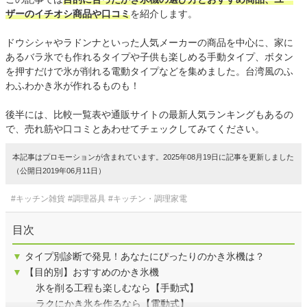
ザーのイチオシ商品や口コミ
を紹介します。
ドウシシャやラドンナといった人気メーカーの商品を中心に、家に
あるバラ氷でも作れるタイプや子供も楽しめる手動タイプ、ボタン
を押すだけで氷が削れる電動タイプなどを集めました。台湾風のふ
わふわかき氷が作れるものも！
後半には、比較一覧表や通販サイトの最新人気ランキングもあるの
で、売れ筋や口コミとあわせてチェックしてみてください。
本記事はプロモーションが含まれています。2025年08月19日に記事を更新しました
（公開日2019年06月11日）
#キッチン雑貨
#調理器具
#キッチン・調理家電
目次
▼
タイプ別診断で発見！あなたにぴったりのかき氷機は？
▼
【目的別】おすすめのかき氷機
氷を削る工程も楽しむなら【手動式】
ラクにかき氷を作るなら【電動式】