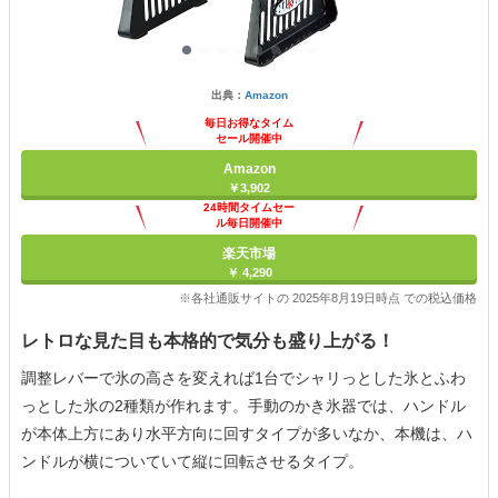
出典：
Amazon
毎日お得なタイム
セール開催中
Amazon
￥3,902
24時間タイムセー
ル毎日開催中
楽天市場
￥ 4,290
※各社通販サイトの 2025年8月19日時点 での税込価格
レトロな見た目も本格的で気分も盛り上がる！
調整レバーで氷の高さを変えれば1台でシャリっとした氷とふわ
っとした氷の2種類が作れます。手動のかき氷器では、ハンドル
が本体上方にあり水平方向に回すタイプが多いなか、本機は、ハ
ンドルが横についていて縦に回転させるタイプ。