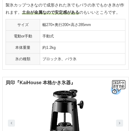
製氷カップつきなので成形された氷でもバラの氷でもかき氷が作
れます。
土台が金属なので安定感がある
のもいいところです。
サイズ
幅270×奥行200×高さ285mm
電動or手動
手動式
本体重量
約1.2kg
氷の種類
ブロック氷、バラ氷
貝印『KaiHouse 本格かき氷器』