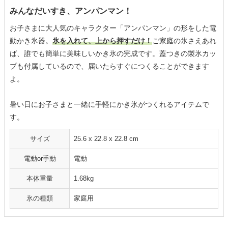
みんなだいすき、アンパンマン！
お子さまに大人気のキャラクター「アンパンマン」の形をした電
動かき氷器。
氷を入れて、上から押すだけ！
ご家庭の氷さえあれ
ば、誰でも簡単に美味しいかき氷の完成です。蓋つきの製氷カッ
プも付属しているので、届いたらすぐにつくることができます
よ。
暑い日にお子さまと一緒に手軽にかき氷がつくれるアイテムで
す。
サイズ
25.6 x 22.8 x 22.8 cm
電動or手動
電動
本体重量
‎1.68kg
氷の種類
家庭用