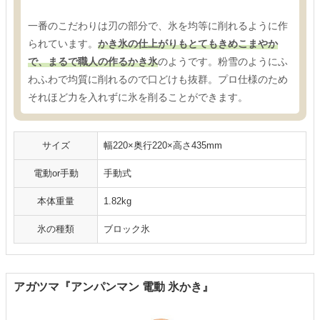
一番のこだわりは刃の部分で、氷を均等に削れるように作
られています。
かき氷の仕上がりもとてもきめこまやか
で、まるで職人の作るかき氷
のようです。粉雪のようにふ
わふわで均質に削れるので口どけも抜群。プロ仕様のため
それほど力を入れずに氷を削ることができます。
サイズ
幅220×奥行220×高さ435mm
電動or手動
手動式
本体重量
1.82kg
氷の種類
ブロック氷
アガツマ『アンパンマン 電動 氷かき』