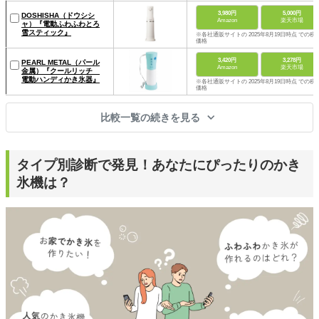
3,980円
5,000円
DOSHISHA（ドウシシ
Amazon
楽天市場
ャ）『電動ふわふわとろ
雪スティック』
※各社通販サイトの 2025年8月19日時点 での税
価格
3,420円
3,278円
PEARL METAL（パール
Amazon
楽天市場
金属）『クールリッチ
電動ハンディかき氷器』
※各社通販サイトの 2025年8月19日時点 での税
価格
比較一覧の続きを見る
タイプ別診断で発見！あなたにぴったりのかき
氷機は？