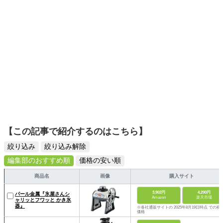
【この記事で紹介するのはこちら】
絞り込み
絞り込み解除
編集部のおすすめ順
価格の安い順
商品名
画像
購入サイト
3,902円
4,290円
パール金属『氷屋さんシ
Amazon
楽天市場
ャリッとフワッと かき氷
器』
※各社通販サイトの 2025年8月19日時点 での税
価格