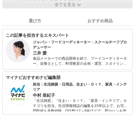
全てを見る
選び方
おすすめ商品
この記事を担当するエキスパート
ジャパン・フードコーディネーター・スクールチーフプロ
デューサー
三井 愛
食品メーカーでの商品開発を経て、フードコーディネータ
ー、栄養士として、料理教室の企画・運営、スタイリン
グ・撮影、栄養カウンセリング、メニュー開発、商品開
発、コラム執筆など、食にかかわる業務を手がける。 栄養
マイナビおすすめナビ編集部
バランスがよく、手軽に作れる家庭料理に定評がある。
担当：生活雑貨・日用品、住まい・ＤＩＹ、家具・インテ
リア
中村 亜紀子
「生活雑貨」「住まい・ＤＩＹ」「家具・インテリア」カ
テゴリを担当。生活情報雑誌の編集を15年以上で、お宅訪
問取材も多数経験。DIY歴は7～8年ほどで、壁のペンキ塗
りや壁紙チェンジなどもチャレンジ済み。初心者でもモノ
選びがしやすい記事をお届けします！