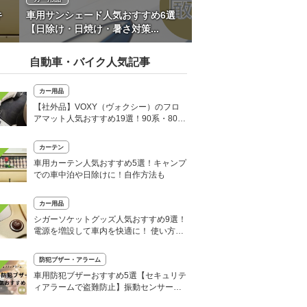
キ
車用サンシェード人気おすすめ6選
【日除け・日焼け・暑さ対策...
自動車・バイク人気記事
カー用品
【社外品】VOXY（ヴォクシー）のフロ
アマット人気おすすめ19選！90系・80
系・70系を紹介
カーテン
車用カーテン人気おすすめ5選！キャンプ
での車中泊や日除けに！自作方法も
カー用品
シガーソケットグッズ人気おすすめ9選！
電源を増設して車内を快適に！ 使い方も
解説
防犯ブザー・アラーム
車用防犯ブザーおすすめ5選【セキュリテ
ィアラームで盗難防止】振動センサー・
誤作動対策も