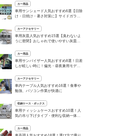
カー用品
車用サンシェード人気おすすめ6選【日除
け・日焼け・暑さ対策に】サイドガラス
用も
カーアクセサリー
車用灰皿人気おすすめ15選【臭わないよ
うに密閉】おしゃれで使いやすい灰皿を
紹介
カー用品
車用サンバイザー人気おすすめ8選！日差
しが眩しい時に！偏光・昼夜兼用モデル
も
カーアクセサリー
車内テーブル人気おすすめ16選！食事や
勉強、パソコン作業が快適に
収納ケース・ボックス
車用ティッシュケースおすすめ10選！人
気の吊り下げタイプ・便利な収納一体型
も
カー用品
0
車高調人気おすすめ18選！選び方で乗り