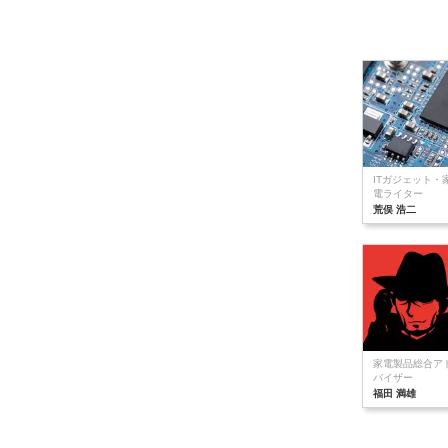
ITガジェット・
電ライター
荒俣 浩二
家電製品総合ア
バイザー
福田 満雄