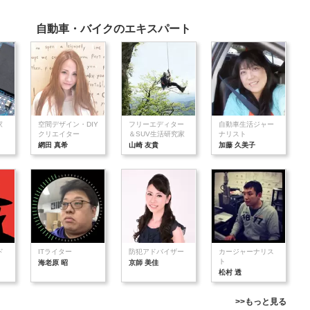
自動車・バイクのエキスパート
家
空間デザイン・DIY
フリーエディター
自動車生活ジャー
クリエイター
＆SUV生活研究家
ナリスト
網田 真希
山崎 友貴
加藤 久美子
ド
ITライター
防犯アドバイザー
カージャーナリス
ト
海老原 昭
京師 美佳
松村 透
>>もっと見る