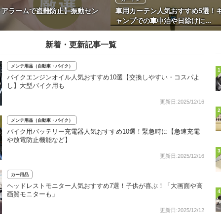
ィアラームで盗難防止】振動セン
車用カーテン人気おすすめ5選！
ャンプでの車中泊や日除けに...
新着・更新記事一覧
メンテ用品（自動車・バイク）
1
バイクエンジンオイル人気おすすめ10選【交換しやすい・コスパよ
し】大型バイク用も
更新日:2025/12/16
2
メンテ用品（自動車・バイク）
バイク用バッテリー充電器人気おすすめ10選！緊急時に【急速充電
や放電防止機能など】
3
更新日:2025/12/16
カー用品
ヘッドレストモニター人気おすすめ7選！子供が喜ぶ！「大画面や高
4
画質モニターも」
更新日:2025/12/12