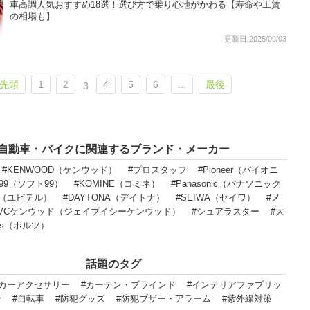
車高調人気おすすめ18選！選び方で乗り心地がかわる【寿命や工賃
の相場も】
更新日:2025/09/03
先頭
1
2
4
5
6
...
最後
3
自動車・バイクに関連するブランド・メーカー
#KENWOOD（ケンウッド）
#プロスタッフ
#Pioneer（パイオニ
T99（ソフト99）
#KOMINE（コミネ）
#Panasonic（パナソニック
eru（ユピテル）
#DAYTONA（デイトナ）
#SEIWA（セイワ）
#メ
JVCケンウッド（ジェイブイシーケンウッド）
#シュアラスター
#大
lts（ホルツ）
話題のタグ
#カーアクセサリー
#カーテン・ブラインド
#インテリアファブリッ
ン
#自転車
#防犯グッズ
#防犯ブザー・アラーム
#紫外線対策