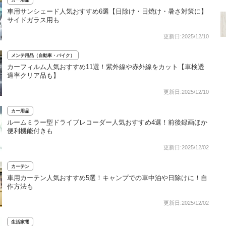
車用サンシェード人気おすすめ6選【日除け・日焼け・暑さ対策に】
サイドガラス用も
更新日:2025/12/10
メンテ用品（自動車・バイク）
カーフィルム人気おすすめ11選！紫外線や赤外線をカット【車検透
過率クリア品も】
更新日:2025/12/10
カー用品
ルームミラー型ドライブレコーダー人気おすすめ4選！前後録画ほか
便利機能付きも
更新日:2025/12/02
カーテン
車用カーテン人気おすすめ5選！キャンプでの車中泊や日除けに！自
作方法も
更新日:2025/12/02
生活家電