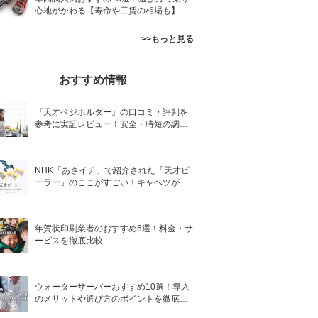
心地がかわる【寿命や工賃の相場も】
>>もっと見る
おすすめ情報
『天才ベジホルダー』の口コミ・評判を
参考に実証レビュー！安全・時短の調理
サポートアイテム！
NHK「あさイチ」で紹介された「天才ピ
ーラー」のここがすごい！キャベツがほ
わほわ4枚刃ピーラーの魅力に迫る！
年賀状印刷業者のおすすめ5選！料金・サ
ービスを徹底比較
ウォーターサーバーおすすめ10選！導入
のメリットや選び方のポイントを徹底解
説