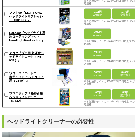
※各社通販サイトの 2024年12月15日時点 での税
込価格
1,191円
1,372円
ソフト99『LIGHT ONE
Amazon
楽天市場
ヘッドライトリフレッシ
ュ（03133）』
※各社通販サイトの 2024年12月20日時点 での税
込価格
1,980円
CarZoot『ヘッドライト専
Amazon
用コーティングキット
HeadLightRestoration』
※各社通販サイトの 2024年12月15日時点 での税
込価格
2,999円
アウグ『プロ用 超硬度ヘ
Amazon
ッドライトコート（PR-
021）』
※各社通販サイトの 2024年12月20日時点 での税
込価格
7,890円
8,360円
ワコーズ『ハードコート
Amazon
楽天市場
復元キット ヘッドライト
用（V340）』
※各社通販サイトの 2024年12月15日時点 での税
込価格
1,036円
822円
プロスタッフ『魁磨き塾
Amazon
楽天市場
ヘッドライトガチコート
（S132）』
※各社通販サイトの 2024年12月20日時点 での税
込価格
ヘッドライトクリーナーの必要性