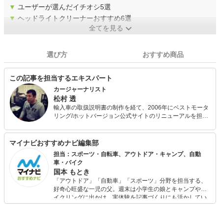
▼
ユーザーが選んだイチオシ5選
▼
ヘッドライトクリーナーおすすめ6選
全てを見る
選び方
おすすめ商品
この記事を担当するエキスパート
カージャーナリスト
松村 透
輸入車の取扱説明書の制作を経て、2006年にベストモータ
リング/ホットバージョン公式サイトのリニューアルを担当
し、Webメディアの面白さに目覚める。 その後、大手飲食
店ポータルサイトでコンテンツ企画を経験し、2013年にフ
リーランスとして独立。現在はトヨタ GAZOO愛車紹介の
マイナビおすすめナビ編集部
監修・取材・記事制作、ベストカー誌の取材等で年間100
担当：スポーツ・自転車、アウトドア・キャンプ、自動
人を超えるオーナーインタビューを行う。 また、輸入車専
車・バイク
門の自動車メディア・カレントライフの編集長を務める。
国本 もとき
現在の愛車は、2016年式フォルクスワーゲン ゴルフ トゥ
「アウトドア」「自動車」「スポーツ」分野を担当する、
ーランと1970年式の古いドイツ車。妻と、平成最後の年に
好奇心旺盛な一児の父。週末は小学生の娘とキャンプやサ
産まれた息子、動物病院から譲り受けた保護猫と平和に
イクリングに出かけ、実体験を記事づくりにも活かしてい
（?）暮らす日々。
ます。読者の「知りたい」を分かりやすく届けることをモ
ットーに、信頼できるコンテンツ制作に努めています。