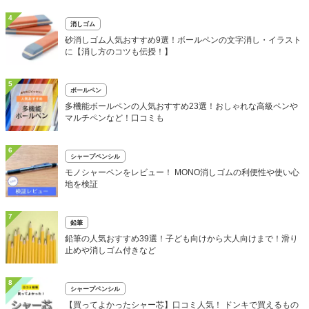
4
消しゴム
砂消しゴム人気おすすめ9選！ボールペンの文字消し・イラスト
に【消し方のコツも伝授！】
5
ボールペン
多機能ボールペンの人気おすすめ23選！おしゃれな高級ペンや
マルチペンなど！口コミも
6
シャープペンシル
モノシャーペンをレビュー！ MONO消しゴムの利便性や使い心
地を検証
7
鉛筆
鉛筆の人気おすすめ39選！子ども向けから大人向けまで！滑り
止めや消しゴム付きなど
8
シャープペンシル
【買ってよかったシャー芯】口コミ人気！ ドンキで買えるもの