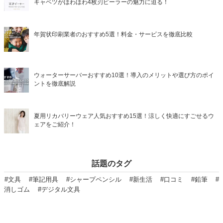
キャベツがほわほわ4枚刃ピーラーの魅力に迫る！
年賀状印刷業者のおすすめ5選！料金・サービスを徹底比較
ウォーターサーバーおすすめ10選！導入のメリットや選び方のポイ
ントを徹底解説
夏用リカバリーウェア人気おすすめ15選！涼しく快適にすごせるウ
ェアをご紹介！
話題のタグ
#文具
#筆記用具
#シャープペンシル
#新生活
#口コミ
#鉛筆
#
消しゴム
#デジタル文具