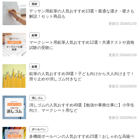
画材
デッサン用鉛筆の人気おすすめ13選！最適な濃さ・硬さも
解説！セット商品も
更新日:2026/01/30
鉛筆
マークシート用鉛筆人気おすすめ12選！共通テストや資格
試験の受験に
更新日:2026/01/30
鉛筆
鉛筆の人気おすすめ39選！子ども向けから大人向けまで！
滑り止めや消しゴム付きなど
更新日:2025/09/03
消しゴム
消しゴムの人気おすすめ49選【勉強や事務仕事に】小学生
向け、マークシート用など
更新日:2025/06/16
ボールペン
多機能ボールペンの人気おすすめ23選！おしゃれな高級ペ