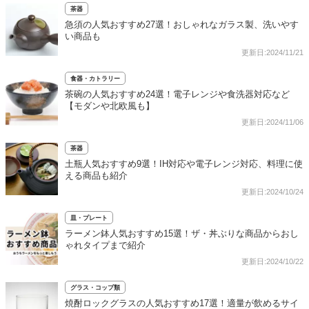
茶器
急須の人気おすすめ27選！おしゃれなガラス製、洗いやす
い商品も
更新日:2024/11/21
食器・カトラリー
茶碗の人気おすすめ24選！電子レンジや食洗器対応など
【モダンや北欧風も】
更新日:2024/11/06
茶器
土瓶人気おすすめ9選！IH対応や電子レンジ対応、料理に使
える商品も紹介
更新日:2024/10/24
皿・プレート
ラーメン鉢人気おすすめ15選！ザ・丼ぶりな商品からおし
ゃれタイプまで紹介
更新日:2024/10/22
グラス・コップ類
焼酎ロックグラスの人気おすすめ17選！適量が飲めるサイ