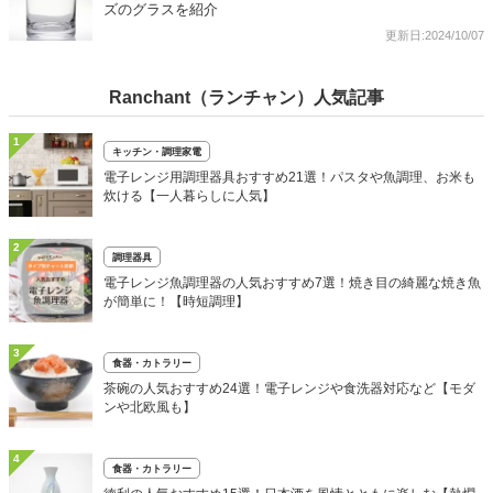
ズのグラスを紹介
更新日:2024/10/07
Ranchant（ランチャン）人気記事
1
キッチン・調理家電
電子レンジ用調理器具おすすめ21選！パスタや魚調理、お米も
炊ける【一人暮らしに人気】
2
調理器具
電子レンジ魚調理器の人気おすすめ7選！焼き目の綺麗な焼き魚
が簡単に！【時短調理】
3
食器・カトラリー
茶碗の人気おすすめ24選！電子レンジや食洗器対応など【モダ
ンや北欧風も】
4
食器・カトラリー