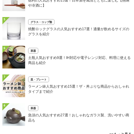
徳利の人気おすすめ15選！日本酒を風情とともに楽しむ【熱燗
や冷酒に】
5
グラス・コップ類
焼酎ロックグラスの人気おすすめ17選！適量が飲めるサイズの
グラスを紹介
6
茶器
土瓶人気おすすめ9選！IH対応や電子レンジ対応、料理に使える
商品も紹介
7
皿・プレート
ラーメン鉢人気おすすめ15選！ザ・丼ぶりな商品からおしゃれ
タイプまで紹介
8
茶器
急須の人気おすすめ27選！おしゃれなガラス製、洗いやすい商
品も