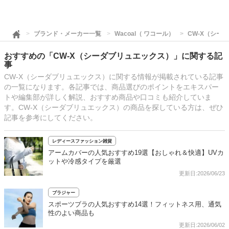
ブランド・メーカー一覧
Wacoal（ ワコール）
CW-X（シー
おすすめの「CW-X（シーダブリュエックス）」に関する記
事
CW-X（シーダブリュエックス）に関する情報が掲載されている記事
の一覧になります。各記事では、商品選びのポイントをエキスパー
トや編集部が詳しく解説、おすすめ商品や口コミも紹介していま
す。CW-X（シーダブリュエックス）の商品を探している方は、ぜひ
記事を参考にしてください。
レディースファッション雑貨
アームカバーの人気おすすめ19選【おしゃれ＆快適】UVカ
ットや冷感タイプを厳選
更新日:2026/06/23
ブラジャー
スポーツブラの人気おすすめ14選！フィットネス用、通気
性のよい商品も
更新日:2026/06/02