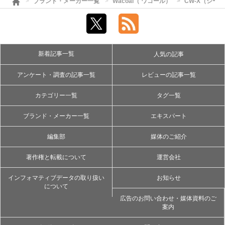
ブランド・メーカー一覧
Wacoal（ ワコール）
CW-X（シー
新着記事一覧
人気の記事
アンケート・調査の記事一覧
レビューの記事一覧
カテゴリー一覧
タグ一覧
ブランド・メーカー一覧
エキスパート
編集部
媒体のご紹介
著作権と転載について
運営会社
インフォマティブデータの取り扱い
お知らせ
について
広告のお問い合わせ・媒体資料のご
案内