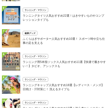
6
ランニング・マラソン
ランニングタイツ人気おすすめ22選！はきやすいものやコンプ
レッションタイプも
7
健康グッズ
ふくらはぎサポーター人気おすすめ10選！ スポーツ時や立ち仕
事の足を支える
8
ランニング・マラソン
ランニング用5本指ソックス人気おすすめ11選【快適で履きやす
い！】タビオ、アシックスも
9
ランニング・マラソン
ランニングキャップ人気おすすめ18選【レディース・メンズ】
日焼け・汗対策に！ 洗えるタイプも
10
ランニング・マラソン