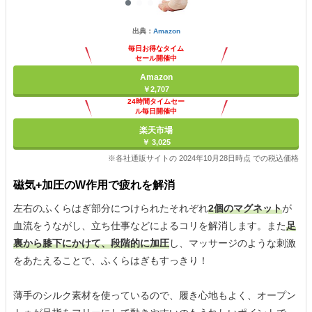
出典：
Amazon
毎日お得なタイム
セール開催中
Amazon
￥2,707
24時間タイムセー
ル毎日開催中
楽天市場
￥ 3,025
※各社通販サイトの 2024年10月28日時点 での税込価格
磁気+加圧のW作用で疲れを解消
左右のふくらはぎ部分につけられたそれぞれ
2個のマグネット
が
血流をうながし、立ち仕事などによるコリを解消します。また
足
裏から膝下にかけて、段階的に加圧
し、マッサージのような刺激
をあたえることで、ふくらはぎもすっきり！
薄手のシルク素材を使っているので、履き心地もよく、オープン