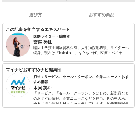
選び方
おすすめ商品
この記事を担当するエキスパート
医療ライター・編集者
宮座 美帆
臨床工学技士国家資格保有。大学病院勤務後、ライターへ
転身。現在は『kakotto．』を立ち上げ、医療・バイオ・ヘ
ルスケア分野を中心に紙・WEB問わず執筆編集に携わって
います。「難しい話を分かりやすく」をモットーに、心を
じんわり温めるような記事作成をお届け。当サイトでは健
マイナビおすすめナビ編集部
康にかかわるグッズや医療機器などを紹介し、皆さまの健
担当：サービス、セール・クーポン、企業ニュース・おす
康増進のお手伝いを致します。
すめ情報
水貝 英斗
「サービス」「セール・クーポン」をはじめ、新製品など
のおすすめ情報、企業ニュースなどを担当。世の中のあら
ゆるお得な情報を日々キャッチしています。広告関連記事
の制作にも携わり、SEOの知見を活かし商品販促のプラン
ニングも行っています。