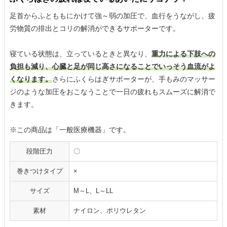
足首からふとももにかけて強～弱の加圧で、血行をうながし、疲
労物質の排出とコリの解消ができるサポーターです。
寝ている状態は、立っているときと異なり、
重力による下肢への
負担も減り、心臓と足が同じ高さになることでいっそう血流がよ
くなります。
さらにふくらはぎサポーターが、手もみのマッサー
ジのような加圧をおこなうことで一日の疲れもスムーズに解消で
きます。
※この商品は「一般医療機器」です。
段階圧力
〇
巻きつけタイプ
×
サイズ
M～L、L～LL
素材
ナイロン、ポリウレタン