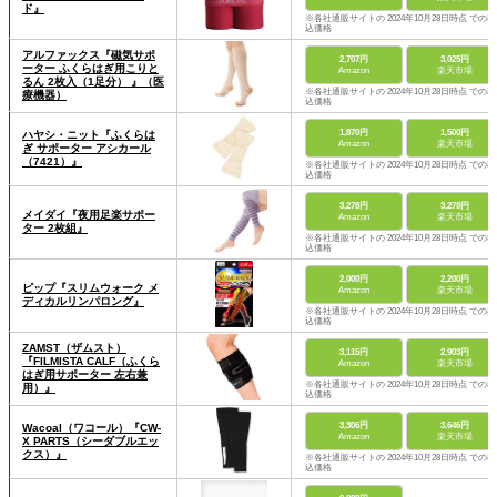
ド』
※各社通販サイトの 2024年10月28日時点 での税
込価格
アルファックス『磁気サポ
2,707円
3,025円
ーター ふくらはぎ用こりと
Amazon
楽天市場
るん 2枚入（1足分） 』（医
※各社通販サイトの 2024年10月28日時点 での税
療機器）
込価格
1,870円
1,500円
ハヤシ・ニット『ふくらは
Amazon
楽天市場
ぎ サポーター アシカール
（7421）』
※各社通販サイトの 2024年10月28日時点 での税
込価格
3,278円
3,278円
メイダイ『夜用足楽サポー
Amazon
楽天市場
ター 2枚組』
※各社通販サイトの 2024年10月28日時点 での税
込価格
2,000円
2,200円
ピップ『スリムウォーク メ
Amazon
楽天市場
ディカルリンパロング』
※各社通販サイトの 2024年10月28日時点 での税
込価格
ZAMST（ザムスト）
3,115円
2,903円
『FILMISTA CALF（ふくら
Amazon
楽天市場
はぎ用サポーター 左右兼
※各社通販サイトの 2024年10月28日時点 での税
用）』
込価格
3,306円
3,646円
Wacoal（ワコール）『CW-
Amazon
楽天市場
X PARTS（シーダブルエッ
クス）』
※各社通販サイトの 2024年10月28日時点 での税
込価格