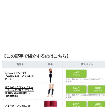
【この記事で紹介するのはこちら】
商品名
画像
購入サイト
3,490円
Seluna（セルーナ）
Amazon
『ALICE Leg（アリスレッ
グ）』
※各社通販サイトの 2024年10月29日時点 での税
込価格
MIZUNO（ミズノ）『スム
3,400円
3,560円
ースレッグ 2枚入 ブラック
Amazon
楽天市場
M（C2JY5Y0109M）』
※各社通販サイトの 2024年10月29日時点 での税
（医療機器）
込価格
5,869円
5,180円
アイリス『アシカルバン
Amazon
楽天市場