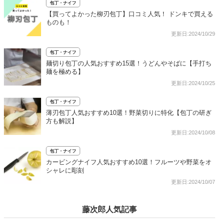
包丁・ナイフ
【買ってよかった柳刃包丁】口コミ人気！ ドンキで買える
ものも！
更新日:2024/10/29
包丁・ナイフ
麺切り包丁の人気おすすめ15選！うどんやそばに【手打ち
麺を極める】
更新日:2024/10/25
包丁・ナイフ
薄刃包丁人気おすすめ10選！野菜切りに特化【包丁の研ぎ
方も解説】
更新日:2024/10/08
包丁・ナイフ
カービングナイフ人気おすすめ10選！フルーツや野菜をオ
シャレに彫刻
更新日:2024/10/07
藤次郎人気記事