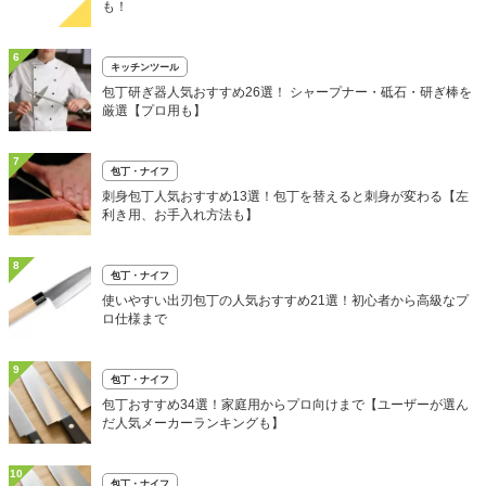
も！
6
キッチンツール
包丁研ぎ器人気おすすめ26選！ シャープナー・砥石・研ぎ棒を
厳選【プロ用も】
7
包丁・ナイフ
刺身包丁人気おすすめ13選！包丁を替えると刺身が変わる【左
利き用、お手入れ方法も】
8
包丁・ナイフ
使いやすい出刃包丁の人気おすすめ21選！初心者から高級なプ
ロ仕様まで
9
包丁・ナイフ
包丁おすすめ34選！家庭用からプロ向けまで【ユーザーが選ん
だ人気メーカーランキングも】
10
包丁・ナイフ