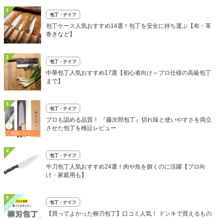
1
包丁・ナイフ
包丁ケース人気おすすめ14選！包丁を安全に持ち運ぶ【布・革
巻きなど】
2
包丁・ナイフ
中華包丁人気おすすめ17選【初心者向け～プロ仕様の高級包丁
まで】
3
包丁・ナイフ
プロも認める品質！ 『藤次郎包丁』切れ味と使いやすさを両立
させた包丁を検証レビュー
4
包丁・ナイフ
牛刀包丁人気おすすめ24選！肉や魚を捌くのに活躍【プロ向
け・家庭用も】
5
包丁・ナイフ
【買ってよかった柳刃包丁】口コミ人気！ ドンキで買えるもの