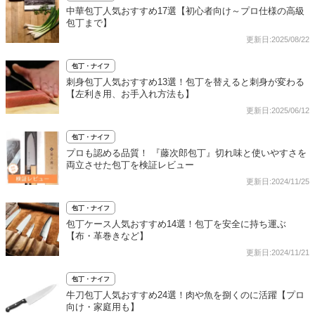
中華包丁人気おすすめ17選【初心者向け～プロ仕様の高級
包丁まで】
更新日:2025/08/22
包丁・ナイフ
刺身包丁人気おすすめ13選！包丁を替えると刺身が変わる
【左利き用、お手入れ方法も】
更新日:2025/06/12
包丁・ナイフ
プロも認める品質！ 『藤次郎包丁』切れ味と使いやすさを
両立させた包丁を検証レビュー
更新日:2024/11/25
包丁・ナイフ
包丁ケース人気おすすめ14選！包丁を安全に持ち運ぶ
【布・革巻きなど】
更新日:2024/11/21
包丁・ナイフ
牛刀包丁人気おすすめ24選！肉や魚を捌くのに活躍【プロ
向け・家庭用も】