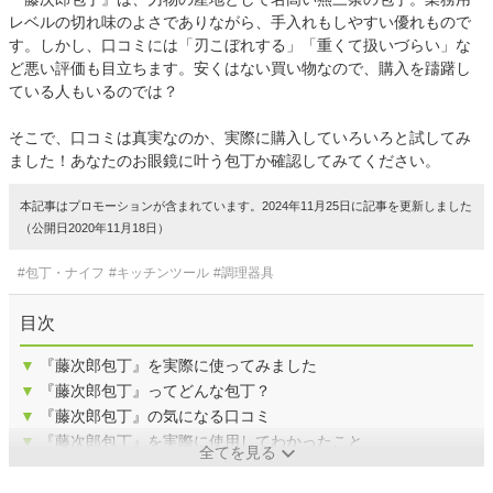
レベルの切れ味のよさでありながら、手入れもしやすい優れもので
す。しかし、口コミには「刃こぼれする」「重くて扱いづらい」な
ど悪い評価も目立ちます。安くはない買い物なので、購入を躊躇し
ている人もいるのでは？
そこで、口コミは真実なのか、実際に購入していろいろと試してみ
ました！あなたのお眼鏡に叶う包丁か確認してみてください。
本記事はプロモーションが含まれています。2024年11月25日に記事を更新しました
（公開日2020年11月18日）
#包丁・ナイフ
#キッチンツール
#調理器具
目次
▼
『藤次郎包丁』を実際に使ってみました
▼
『藤次郎包丁』ってどんな包丁？
▼
『藤次郎包丁』の気になる口コミ
▼
『藤次郎包丁』を実際に使用してわかったこと
全てを見る