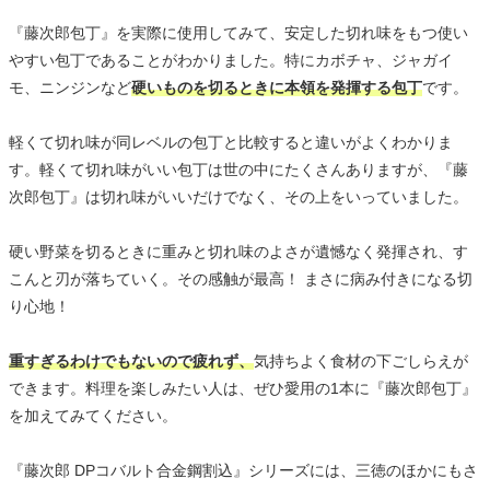
『藤次郎包丁』を実際に使用してみて、安定した切れ味をもつ使い
やすい包丁であることがわかりました。特にカボチャ、ジャガイ
モ、ニンジンなど
硬いものを切るときに本領を発揮する包丁
です。
軽くて切れ味が同レベルの包丁と比較すると違いがよくわかりま
す。軽くて切れ味がいい包丁は世の中にたくさんありますが、『藤
次郎包丁』は切れ味がいいだけでなく、その上をいっていました。
硬い野菜を切るときに重みと切れ味のよさが遺憾なく発揮され、す
こんと刃が落ちていく。その感触が最高！ まさに病み付きになる切
り心地！
重すぎるわけでもないので疲れず、
気持ちよく食材の下ごしらえが
できます。料理を楽しみたい人は、ぜひ愛用の1本に『藤次郎包丁』
を加えてみてください。
『藤次郎 DPコバルト合金鋼割込』シリーズには、三徳のほかにもさ