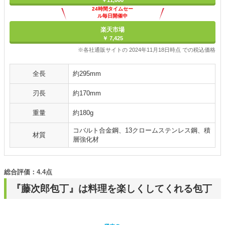
24時間タイムセー
ル毎日開催中
楽天市場
￥ 7,425
※各社通販サイトの 2024年11月18日時点 での税込価格
全長
約295mm
刃長
約170mm
重量
約180g
コバルト合金鋼、13クロームステンレス鋼、積
材質
層強化材
総合評価：4.4点
『藤次郎包丁』は料理を楽しくしてくれる包丁