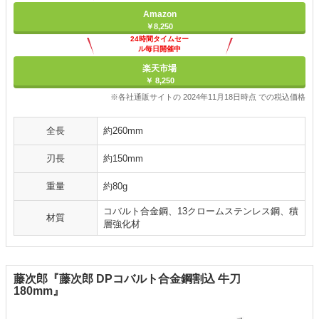
Amazon
￥8,250
24時間タイムセー
ル毎日開催中
楽天市場
￥ 8,250
※各社通販サイトの 2024年11月18日時点 での税込価格
全長
約260mm
刃長
約150mm
重量
約80g
コバルト合金鋼、13クロームステンレス鋼、積
材質
層強化材
藤次郎『藤次郎 DPコバルト合金鋼割込 牛刀
180mm』