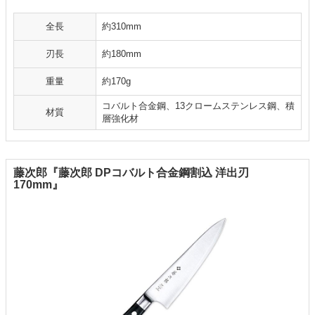
全長
約310mm
刃長
約180mm
重量
約170g
コバルト合金鋼、13クロームステンレス鋼、積
材質
層強化材
藤次郎『藤次郎 DPコバルト合金鋼割込 洋出刃
170mm』