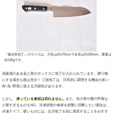
『藤次郎包丁』のサイズは、刃長は約170mmで全長は約295mm。重量は
約180gです。
高級感のある金と黒のボックスに包丁が入れられています。贈り物
にする場合も格は充分！ 三徳包丁は、日常的に調理する機会の多い
肉･魚･野菜に使える万能性があります。
しかし、
凍っている食材は切れません。
また、魚の骨や蟹の甲羅な
ど硬すぎるものもNG。冷凍状態の食材を頻繁に切断したい場合は、
冷凍ナイフ。硬いものには、出刃包丁を別に用意することをおすす