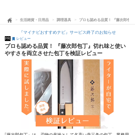
生活雑貨・日用品
調理器具
プロも認める品質！ 『藤次郎包
『マイナビおすすめナビ』サービス終了のお知らせ
PR
レビュー
プロも認める品質！ 『藤次郎包丁』切れ味と使い
やすさを両立させた包丁を検証レビュー
『藤次郎包丁』は、刃物の産地として名高い燕三条の包丁。業務用