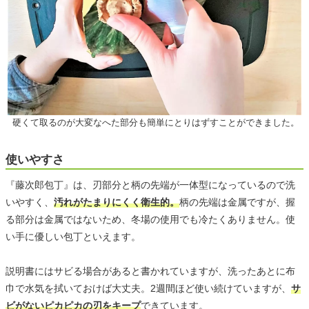
硬くて取るのが大変なへた部分も簡単にとりはずすことができました。
使いやすさ
『藤次郎包丁』は、刃部分と柄の先端が一体型になっているので洗
いやすく、
汚れがたまりにくく衛生的。
柄の先端は金属ですが、握
る部分は金属ではないため、冬場の使用でも冷たくありません。使
い手に優しい包丁といえます。
説明書にはサビる場合があると書かれていますが、洗ったあとに布
巾で水気を拭いておけば大丈夫。2週間ほど使い続けていますが、
サ
ビがないピカピカの刃をキープ
できています。