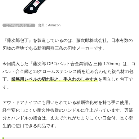
出典：Amazon
この商品を見る
『藤次郎包丁』を製造しているのは、藤次郎株式会社。日本有数の
刃物の産地である新潟県燕三条の刃物メーカーです。
今回購入した『藤次郎 DPコバルト合金鋼割込 三徳 170mm』は、コ
バルト合金鋼と13クロームステンレス鋼を組み合わせた複合材の包
丁。
業務用レベルの切れ味と、手入れのしやすさ
を両立した包丁で
す。
アウトドアナイフにも用いられている積層強化材を持ち手に使用。
経年変化しにくい耐久性抜群のハンドルに仕上がっています。刃部
分とハンドルの接合は、丈夫で汚れがたまりにくい口金付。長く衛
生的に使用できる商品です。