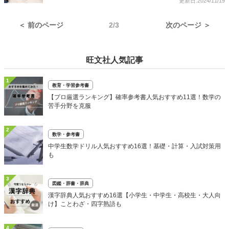
更新日:2024/11/19
＜ 前のページ
2/3
次のページ ＞
旺文社人気記事
1
教育・学習参考書
【プロ厳選ランキング】確率参考書人気おすすめ11選！数学の
苦手分野を克服
2
数学・参考書
中学生数学ドリル人気おすすめ16選！基礎・計算・入試対策用
も
3
図鑑・辞書・辞典
漢字辞典人気おすすめ16選【小学生・中学生・高校生・大人向
け】ことわざ・四字熟語も
4