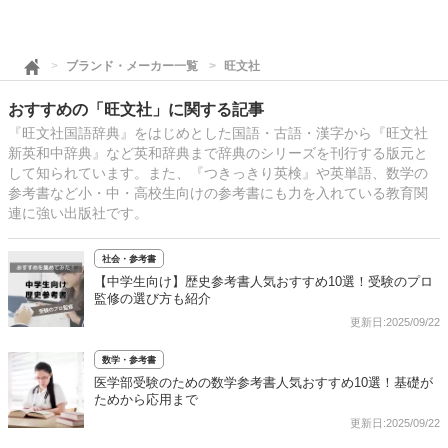
ブランド・メーカー一覧
旺文社
おすすめの「旺文社」に関する記事
『旺文社国語辞典』をはじめとした国語・古語・漢字から『旺文社
新英和中辞典』など英和辞典まで辞典のシリーズを刊行する版元と
して知られています。また、『つきっきり英検』や英単語、数学の
参考書など小・中・高校生向けの参考書にも力を入れている教育関
連に強い出版社です。
社会・参考書
【中学生向け】歴史参考書人気おすすめ10選！受験のプロ
監修の選び方も紹介
更新日:2025/09/22
数学・参考書
医学部受験のための数学参考書人気おすすめ10選！基礎が
ためから応用まで
更新日:2025/09/22