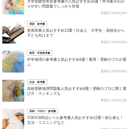
大学受験世界史参考書の人気おすすめ16選！年号集やわか
りやすい問題集でしっかり対策
更新日:2024/12/04
英語・参考書
英英辞典人気おすすめ13選！社会人・大学生・高校生から
子ども向けまで
更新日:2024/12/03
教育・学習参考書
中学地理の参考書人気おすすめ6選！教育・受験のプロが選
ぶ
更新日:2024/12/02
社会・参考書
高校受験地理問題集人気おすすめ9選！受験のプロに聞く選
び方・ランキングも
更新日:2024/11/26
英検・TOEIC・参考書
TOEIC600点レベル参考書人気おすすめ12選！初心者も！
文法・リスニングなど