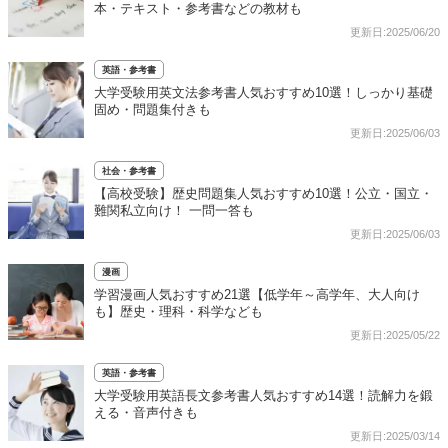
本・テキスト・参考書などの教材も
更新日:2025/06/20
英語・参考書
大学受験用英文法参考書人気おすすめ10選！しっかり基礎
固め・問題集付きも
更新日:2025/06/03
社会・参考書
【高校受験】歴史問題集人気おすすめ10選！公立・国立・
難関私立向け！ 一問一答も
更新日:2025/06/03
漫画
学習漫画人気おすすめ21選【低学年～高学年、大人向け
も】歴史・理科・科学なども
更新日:2025/05/22
英語・参考書
大学受験用英語長文参考書人気おすすめ14選！読解力を鍛
える・音声付きも
更新日:2025/03/14