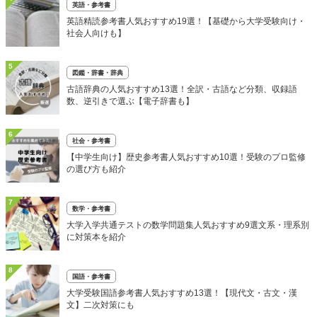
英語・参考書
英語精読参考書人気おすすめ19選！【基礎から大学受験向け・
社会人向けも】
5
図鑑・辞書・辞典
古語辞典の人気おすすめ13選！全訳・古語など分類、収録語
数、逆引きで選ぶ【電子辞書も】
6
社会・参考書
【中学生向け】歴史参考書人気おすすめ10選！受験のプロ監修
の選び方も紹介
7
数学・参考書
大学入学共通テストの数学問題集人気おすすめ9選文系・理系別
に対策本を紹介
8
国語・参考書
大学受験国語参考書人気おすすめ13選！【現代文・古文・漢
文】二次対策にも