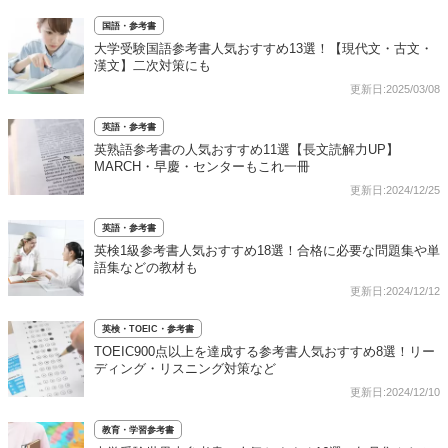
国語・参考書
大学受験国語参考書人気おすすめ13選！【現代文・古文・
漢文】二次対策にも
更新日:2025/03/08
英語・参考書
英熟語参考書の人気おすすめ11選【長文読解力UP】
MARCH・早慶・センターもこれ一冊
更新日:2024/12/25
英語・参考書
英検1級参考書人気おすすめ18選！合格に必要な問題集や単
語集などの教材も
更新日:2024/12/12
英検・TOEIC・参考書
TOEIC900点以上を達成する参考書人気おすすめ8選！リー
ディング・リスニング対策など
更新日:2024/12/10
教育・学習参考書