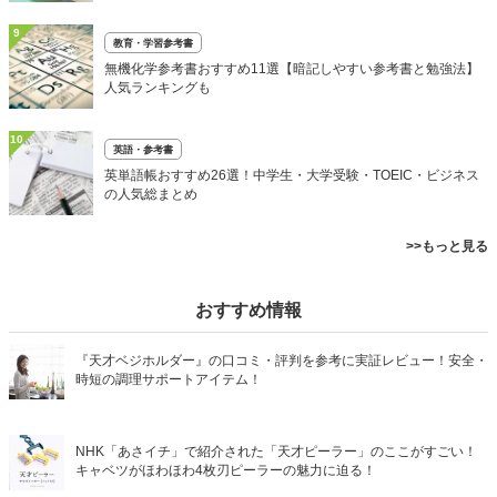
9
教育・学習参考書
無機化学参考書おすすめ11選【暗記しやすい参考書と勉強法】
人気ランキングも
10
英語・参考書
英単語帳おすすめ26選！中学生・大学受験・TOEIC・ビジネス
の人気総まとめ
>>もっと見る
おすすめ情報
『天才ベジホルダー』の口コミ・評判を参考に実証レビュー！安全・
時短の調理サポートアイテム！
NHK「あさイチ」で紹介された「天才ピーラー」のここがすごい！
キャベツがほわほわ4枚刃ピーラーの魅力に迫る！