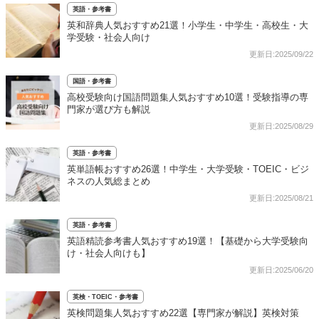
英語・参考書
英和辞典人気おすすめ21選！小学生・中学生・高校生・大
学受験・社会人向け
更新日:2025/09/22
国語・参考書
高校受験向け国語問題集人気おすすめ10選！受験指導の専
門家が選び方も解説
更新日:2025/08/29
英語・参考書
英単語帳おすすめ26選！中学生・大学受験・TOEIC・ビジ
ネスの人気総まとめ
更新日:2025/08/21
英語・参考書
英語精読参考書人気おすすめ19選！【基礎から大学受験向
け・社会人向けも】
更新日:2025/06/20
英検・TOEIC・参考書
英検問題集人気おすすめ22選【専門家が解説】英検対策