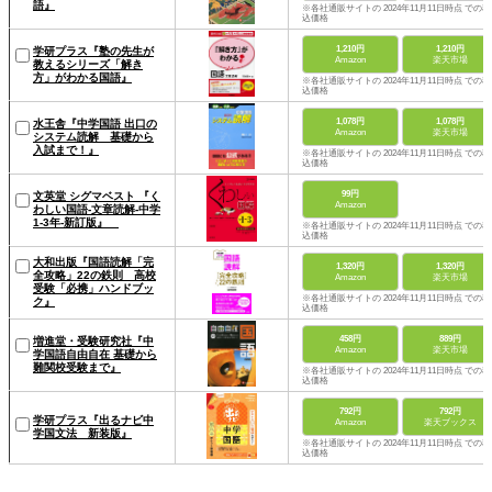
語』
※各社通販サイトの 2024年11月11日時点 での税
込価格
1,210円
1,210円
学研プラス『塾の先生が
Amazon
楽天市場
教えるシリーズ「解き
方」がわかる国語』
※各社通販サイトの 2024年11月11日時点 での税
込価格
1,078円
1,078円
水王舎『中学国語 出口の
Amazon
楽天市場
システム読解 基礎から
入試まで！』
※各社通販サイトの 2024年11月11日時点 での税
込価格
99円
文英堂 シグマベスト 『く
Amazon
わしい国語-文章読解-中学
1-3年-新訂版』
※各社通販サイトの 2024年11月11日時点 での税
込価格
大和出版『国語読解「完
1,320円
1,320円
全攻略」22の鉄則 高校
Amazon
楽天市場
受験「必携」ハンドブッ
※各社通販サイトの 2024年11月11日時点 での税
ク』
込価格
458円
889円
増進堂・受験研究社『中
Amazon
楽天市場
学国語自由自在 基礎から
難関校受験まで』
※各社通販サイトの 2024年11月11日時点 での税
込価格
792円
792円
学研プラス『出るナビ中
Amazon
楽天ブックス
学国文法 新装版』
※各社通販サイトの 2024年11月11日時点 での税
込価格