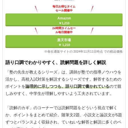
毎日お得なタイム
セール開催中
Amazon
￥1,210
24時間タイムセー
ル毎日開催中
楽天市場
￥ 1,210
※各社通販サイトの 2024年11月11日時点 での税込価格
語り口調でわかりやすく、読解問題を詳しく解説
「塾の先生が教えるシリーズ」は、講師が塾での指導ノウハウを
活かし、高校入試対策を解説するシリーズです。解答するための
ポイントを
論理的に示しつつも、語り口調で書かれている
ので親
しみやすく、中学生が理解しやすいよう工夫されています。
「読解のカギ」のコーナーでは読解問題をどういう視点で解く
か、ポイントをまとめて紹介。随筆文2題、小説文と論説文が5題
ずつとバランスよく収録され、ていねいな解答と解説に多くのペ