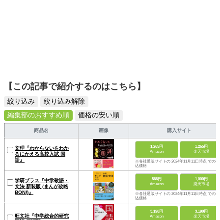
【この記事で紹介するのはこちら】
絞り込み
絞り込み解除
編集部のおすすめ順
価格の安い順
商品名
画像
購入サイト
1,265円
1,265円
文理『わからないをわか
Amazon
楽天市場
るにかえる高校入試 国
語』
※各社通販サイトの 2024年11月11日時点 での税
込価格
866円
1,000円
学研プラス『中学敬語・
Amazon
楽天市場
文法 新装版 (まんが攻略
BON!)』
※各社通販サイトの 2024年11月11日時点 での税
込価格
3,190円
3,190円
旺文社『中学総合的研究
Amazon
楽天市場