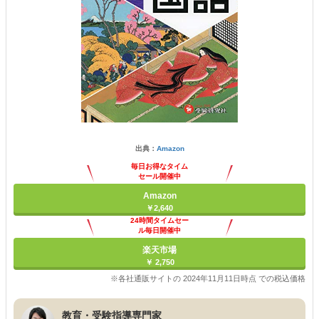
出典：
Amazon
毎日お得なタイム
セール開催中
Amazon
￥2,640
24時間タイムセー
ル毎日開催中
楽天市場
￥ 2,750
※各社通販サイトの 2024年11月11日時点 での税込価格
教育・受験指導専門家