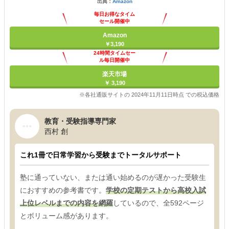
出典：
Amazon
毎日お得なタイム
セール開催中
Amazon
￥3,190
24時間タイムセー
ル毎日開催中
楽天市場
￥ 3,190
※各社通販サイトの 2024年11月11日時点 での税込価格
教育・受験指導専門家
西村 創
これ1冊で日常学習から受験までトータルサポート
塾に通っていない、または通い始めるのが遅かった受験生
におすすめの参考書です。
学校の定期テストから高校入試
上位レベルまでの内容を網羅
しているので、全592ページ
とボリューム感があります。