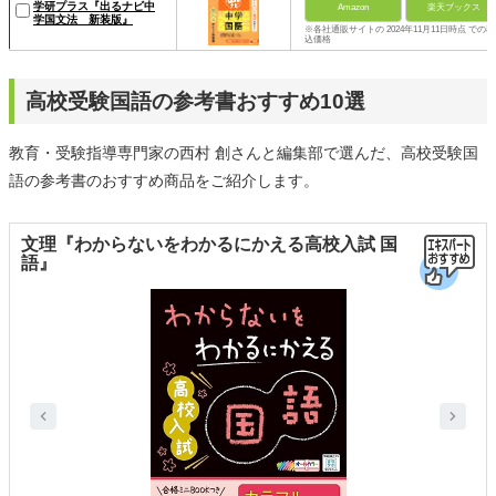
学研プラス『出るナビ中
Amazon
楽天ブックス
学国文法 新装版』
※各社通販サイトの 2024年11月11日時点 での税
込価格
高校受験国語の参考書おすすめ10選
教育・受験指導専門家の西村 創さんと編集部で選んだ、高校受験国
語の参考書のおすすめ商品をご紹介します。
文理『わからないをわかるにかえる高校入試 国
語』