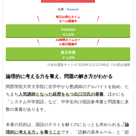
出典：
Amazon
毎日お得なタイム
セール開催中
Amazon
￥1,078
24時間タイムセー
ル毎日開催中
楽天市場
￥ 1,078
※各社通販サイトの 2024年11月11日時点 での税込価格
論理的に考える力を養え、問題の解き方がわかる
関西学院大学大学院に在学中から塾講師のアルバイトを始め、た
ちまち
人気講師となった経歴をもつ出口汪氏の著書
。ほかにも
「システム中学国語」など、中学生向け国語参考書と問題集に多
数の著書があります。
本著の目的は、国語のテストを解くのにもっとも求められる
「論
理的に考える力」を養うこと
です。「読解の基本ルール」と「総