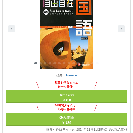
出典：
Amazon
毎日お得なタイム
セール開催中
Amazon
￥458
24時間タイムセー
ル毎日開催中
楽天市場
￥ 889
※各社通販サイトの 2024年11月11日時点 での税込価格