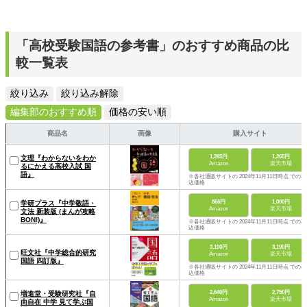
「高校受験国語の参考書」のおすすめ商品の比
較一覧表
絞り込み
絞り込み解除
編集部のおすすめ順
価格の安い順
商品名
画像
購入サイト
1,265円
1,265円
文理『わからないをわか
Amazon
楽天市場
るにかえる高校入試 国
語』
※各社通販サイトの 2024年11月11日時点 での税
込価格
866円
1,000円
学研プラス『中学敬語・
Amazon
楽天市場
文法 新装版 (まんが攻略
BON!)』
※各社通販サイトの 2024年11月11日時点 での税
込価格
3,190円
3,190円
旺文社『中学総合的研究
Amazon
楽天市場
国語 四訂版』
※各社通販サイトの 2024年11月11日時点 での税
込価格
2,640円
2,750円
増進堂・受験研究社『自
Amazon
楽天市場
由自在 中学 見て学ぶ国