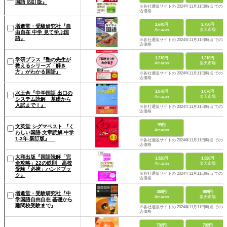
国語 四訂版』
※各社通販サイトの 2024年11月11日時点 での税
込価格
2,640円
2,750円
増進堂・受験研究社『自
Amazon
楽天市場
由自在 中学 見て学ぶ国
語』
※各社通販サイトの 2024年11月11日時点 での税
込価格
1,210円
1,210円
学研プラス『塾の先生が
Amazon
楽天市場
教えるシリーズ「解き
方」がわかる国語』
※各社通販サイトの 2024年11月11日時点 での税
込価格
1,078円
1,078円
水王舎『中学国語 出口の
Amazon
楽天市場
システム読解 基礎から
入試まで！』
※各社通販サイトの 2024年11月11日時点 での税
込価格
99円
文英堂 シグマベスト 『く
Amazon
わしい国語-文章読解-中学
1-3年-新訂版』
※各社通販サイトの 2024年11月11日時点 での税
込価格
大和出版『国語読解「完
1,320円
1,320円
全攻略」22の鉄則 高校
Amazon
楽天市場
受験「必携」ハンドブッ
※各社通販サイトの 2024年11月11日時点 での税
ク』
込価格
458円
889円
増進堂・受験研究社『中
Amazon
楽天市場
学国語自由自在 基礎から
難関校受験まで』
※各社通販サイトの 2024年11月11日時点 での税
込価格
792円
792円