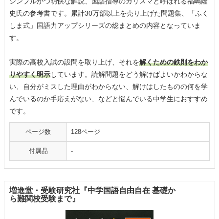
シンプルかつ明快な解説、国語指導のカリスマと呼ばれる福嶋隆
史氏の参考書です。累計30万部以上を売り上げた問題集、「ふく
しま式」国語力アップシリーズの総まとめの内容となっていま
す。
実際の高校入試の設問を取り上げ、それを
解くための鉄則をわか
りやすく明示
しています。読解問題をどう解けばよいかわからな
い、自分がミスした理由がわからない、解けはしたものの何を学
んでいるのか手応えがない、などと悩んでいる中学生におすすめ
です。
ページ数
128ページ
付属品
-
増進堂・受験研究社『中学国語自由自在 基礎か
ら難関校受験まで』