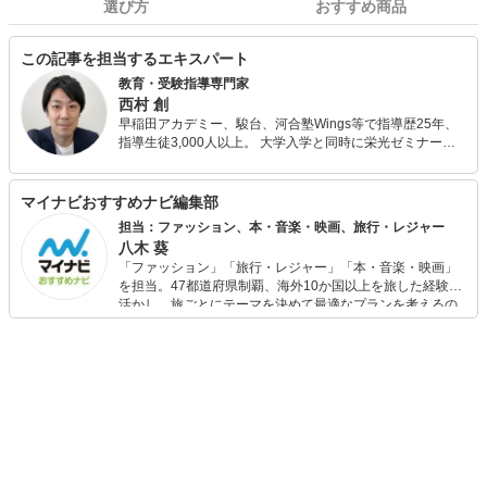
選び方
おすすめ商品
この記事を担当するエキスパート
教育・受験指導専門家
西村 創
早稲田アカデミー、駿台、河合塾Wings等で指導歴25年、
指導生徒3,000人以上。 大学入学と同時に栄光ゼミナール
や明光義塾で講師のアルバイトを始める。 新卒入社の早稲
田アカデミーでは入社初年度に生徒授業満足度全講師中1位
を取り、社長から表彰される。 駿台ではシンガポール校講
マイナビおすすめナビ編集部
師を経て、社歴80年初の20代校長として香港校校長を務
担当：ファッション、本・音楽・映画、旅行・レジャー
め、過去最高の合格実績を出す。 河合塾Wingsでは入社後
八木 葵
11年間、生徒の授業満足度全講師中1位、講師研修や保護
「ファッション」「旅行・レジャー」「本・音楽・映画」
者セミナーなども運営。 また、編集プロダクション運営、
を担当。47都道府県制覇、海外10か国以上を旅した経験を
All Aboutの教育・受験ガイド、教育・受験情報webメディ
活かし、旅ごとにテーマを決めて最適なプランを考えるの
アのコンテンツ執筆・編集、全国の中学校・高校でのセミ
が得意。また、アパレルショップでの販売経験もあり。誰
ナー講演、書籍執筆などに携わる。 書籍出版10冊
でも手軽に楽しめるプチプラとトレンドを取り入れたコー
（KADOKAWA、PHP研究所他）は全て重版更新中、累計
ディネートを提案します。本や映画から受けたインスピレ
14万部突破。 テレビ・新聞・雑誌などのメディア出演、掲
ーションを日常や仕事に活かすことを大切にし、記事では
載多数。 「にしむら先生 受験指導専門家」としてYouTube
そんな視点から選んだおすすめ作品やアイテムを紹介しま
配信中。
す。