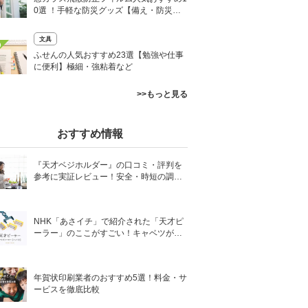
0選 ！手軽な防災グッズ【備え・防災専
門家が厳選】
文具
0
ふせんの人気おすすめ23選【勉強や仕事
に便利】極細・強粘着など
>>もっと見る
おすすめ情報
『天才ベジホルダー』の口コミ・評判を
参考に実証レビュー！安全・時短の調理
サポートアイテム！
NHK「あさイチ」で紹介された「天才ピ
ーラー」のここがすごい！キャベツがほ
わほわ4枚刃ピーラーの魅力に迫る！
年賀状印刷業者のおすすめ5選！料金・サ
ービスを徹底比較