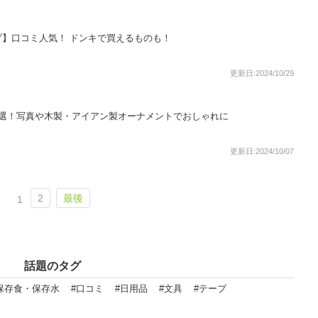
】口コミ人気！ ドンキで買えるものも！
更新日:2024/10/29
8選！写真や木製・アイアン製オーナメントでおしゃれに
更新日:2024/10/07
2
最後
1
話題のタグ
保存食・保存水
#口コミ
#日用品
#文具
#テープ