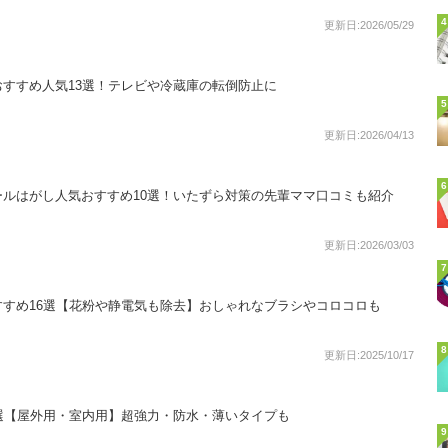
4
更新日:2026/05/29
すすめ人気13選！テレビや冷蔵庫の転倒防止に
5
更新日:2026/04/13
6
ルはがし人気おすすめ10選！いたずら対策の先輩ママ口コミも紹介
更新日:2026/03/03
7
すめ16選【花粉や静電気も除去】おしゃれなブラシやコロコロも
8
更新日:2025/10/17
選【屋外用・室内用】超強力・防水・薄いタイプも
9