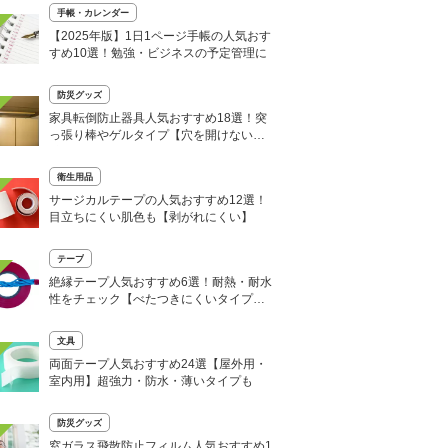
手帳・カレンダー
【2025年版】1日1ページ手帳の人気おす
すめ10選！勉強・ビジネスの予定管理に
防災グッズ
家具転倒防止器具人気おすすめ18選！突
っ張り棒やゲルタイプ【穴を開けない賃
貸でも使える】
衛生用品
サージカルテープの人気おすすめ12選！
目立ちにくい肌色も【剥がれにくい】
テープ
絶縁テープ人気おすすめ6選！耐熱・耐水
性をチェック【べたつきにくいタイプ
も】
文具
両面テープ人気おすすめ24選【屋外用・
室内用】超強力・防水・薄いタイプも
防災グッズ
窓ガラス飛散防止フィルム人気おすすめ1