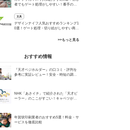
者でもゲート処理がしやすい！番手の順
番も解説
文具
0
デザインナイフ人気おすすめランキング1
0選！ゲート処理・切り絵がしやすい商品
も
>>もっと見る
おすすめ情報
『天才ベジホルダー』の口コミ・評判を
参考に実証レビュー！安全・時短の調理
サポートアイテム！
NHK「あさイチ」で紹介された「天才ピ
ーラー」のここがすごい！キャベツがほ
わほわ4枚刃ピーラーの魅力に迫る！
年賀状印刷業者のおすすめ5選！料金・サ
ービスを徹底比較