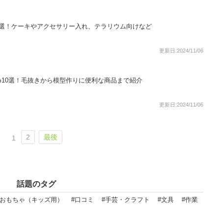
6選！ケーキやアクセサリー入れ、テラリウム向けなど
更新日:2024/11/06
10選！毛抜きから模型作りに便利な商品まで紹介
更新日:2024/11/06
2
最後
1
話題のタグ
#おもちゃ（キッズ用）
#口コミ
#手芸・クラフト
#文具
#作業