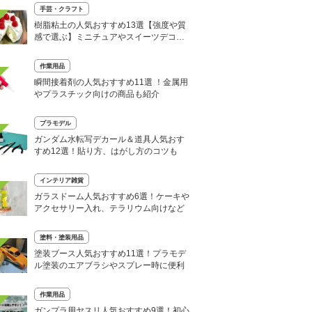
手芸・クラフト
樹脂粘土の人気おすすめ13選【強度や質
感で選ぶ】ミニチュアやスイーツデコに
ぴったり
作業用品
瞬間接着剤の人気おすすめ11選 ！金属用
やプラスチック向けの商品も紹介
プラモデル
ガンダム水転写デカール＆道具人気おす
すめ12選！貼り方、はがし方のコツも
インテリア雑貨
ガラスドーム人気おすすめ6選！ケーキや
アクセサリー入れ、テラリウム向けなど
塗料・塗装用品
塗装ブース人気おすすめ11選！プラモデ
ル塗装のエアブラシやスプレー時に便利
作業用品
ガンプラ用ヤスリ人気おすすめ9選！初心