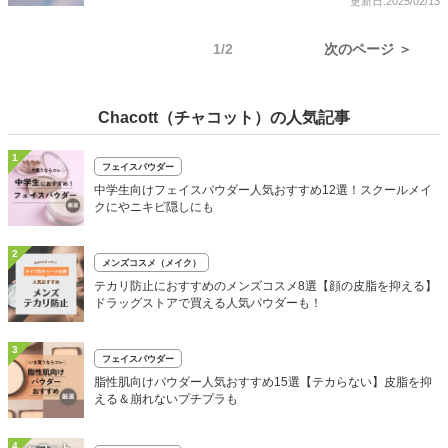
更新日:2025/02/13
1/2
次のページ ＞
Chacott（チャコット）の人気記事
1
フェイスパウダー
中学生向けフェイスパウダー人気おすすめ12選！スクールメイ
クにやニキビ隠しにも
2
メンズコスメ（メイク）
テカリ防止におすすめのメンズコスメ8選【顔の皮脂を抑える】
ドラッグストアで買える人気パウダーも！
3
フェイスパウダー
脂性肌向けパウダー人気おすすめ15選【テカらない】皮脂を抑
える＆崩れないプチプラも
4