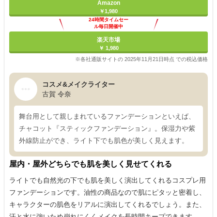
Amazon
￥1,980
24時間タイムセー
ル毎日開催中
楽天市場
￥ 1,980
※各社通販サイトの 2025年11月21日時点 での税込価格
コスメ&メイクライター
古賀 令奈
舞台用として親しまれているファンデーションといえば、
チャコット『スティックファンデーション』。保湿力や紫
外線防止ができ、ライト下でも肌色が美しく見えます。
屋内・屋外どちらでも肌を美しく見せてくれる
ライトでも自然光の下でも肌を美しく演出してくれるコスプレ用
ファンデーションです。油性の商品なので肌にピタッと密着し、
キャラクターの肌色をリアルに演出してくれるでしょう。また、
汗と水に強いため崩れにくくメイクを長時間キープできます。