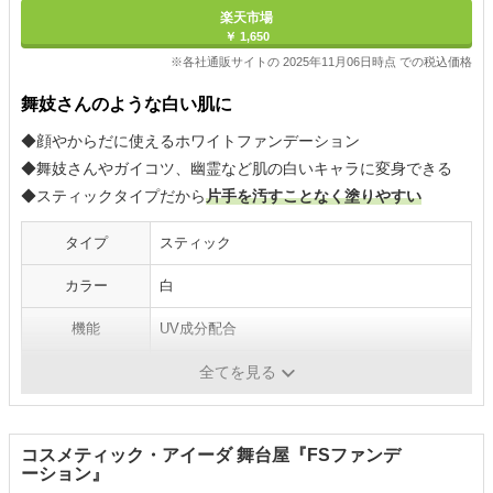
楽天市場
￥ 1,650
※各社通販サイトの 2025年11月06日時点 での税込価格
舞妓さんのような白い肌に
◆顔やからだに使えるホワイトファンデーション
◆舞妓さんやガイコツ、幽霊など肌の白いキャラに変身できる
◆スティックタイプだから
片手を汚すことなく塗りやすい
タイプ
スティック
カラー
白
機能
UV成分配合
保湿成分
ミツロウ
全てを見る
コスメティック・アイーダ 舞台屋『FSファンデ
ーション』