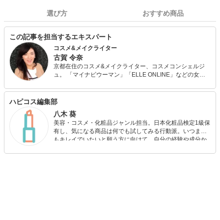
選び方
おすすめ商品
この記事を担当するエキスパート
コスメ&メイクライター
古賀 令奈
京都在住のコスメ&メイクライター、コスメコンシェルジ
ュ。 「マイナビウーマン」「ELLE ONLINE」などの女性
向けメディアで、主にコスメレビュー、メイクのHow To記
事を執筆。 大手化粧品会社、大手食品会社、大手化粧品コ
ミュニティサイトなどの企業案件も担当。 「JAFCA 一般社
ハピコス編集部
団法人日本流行色協会」2021年春夏流行色メイクパターン
八木 葵
作成。 マンツーマン形式で実践的にお悩みに応える「メイ
美容・コスメ・化粧品ジャンル担当。日本化粧品検定1級保
ク相談室」を運営。
有し、気になる商品は何でも試してみる行動派。いつまで
もキレイでいたいと願う方に向けて、自分の経験や成分か
ら”本当におすすめできる”ものを紹介するがモットーです！