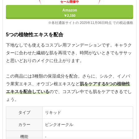
セール開催中
Amazon
￥2,150
※各社通販サイトの 2025年11月06日時点 での税込価格
5つの植物性エキスを配合
下地なしでも使えるコスプレ用ファンデーションです。キャラク
ターに合わせた繊細な肌を再現でき、時間がないときでもササッ
と思いどおりのメイクに仕上がります。
この商品には3種類の保湿成分を配合。さらに、シルク、イノバ
ラ果実エキス、オウゴン根エキスなど
肌をケアする5つの植物性
エキスを配合している
ので、コスプレ中でも肌をケアできるでし
ょう。
タイプ
リキッド
カラー
ピンクオークル
機能
-