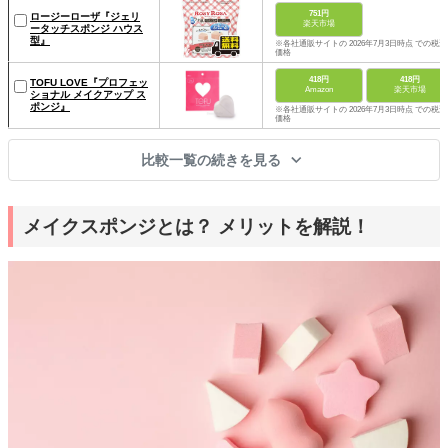
751円
ロージーローザ『ジェリ
楽天市場
ータッチスポンジ ハウス
型』
※各社通販サイトの 2026年7月3日時点 での税込
価格
418円
418円
TOFU LOVE『プロフェッ
Amazon
楽天市場
ショナル メイクアップ ス
ポンジ』
※各社通販サイトの 2026年7月3日時点 での税込
価格
比較一覧の続きを見る
メイクスポンジとは？ メリットを解説！