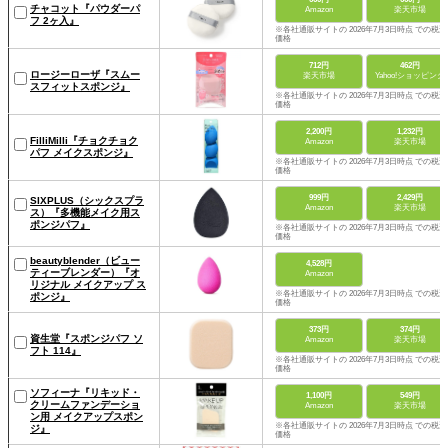
チャコット『パウダーパ
Amazon
楽天市場
フ 2ヶ入』
※各社通販サイトの 2026年7月3日時点 での税込
価格
712円
462円
ロージーローザ『スムー
楽天市場
Yahoo!ショッピング
スフィットスポンジ』
※各社通販サイトの 2026年7月3日時点 での税込
価格
2,200円
1,232円
FilliMilli『チョクチョク
Amazon
楽天市場
パフ メイクスポンジ』
※各社通販サイトの 2026年7月3日時点 での税込
価格
999円
2,429円
SIXPLUS（シックスプラ
Amazon
楽天市場
ス）『多機能メイク用ス
ポンジパフ』
※各社通販サイトの 2026年7月3日時点 での税込
価格
beautyblender（ビュー
4,528円
ティーブレンダー）『オ
Amazon
リジナル メイクアップ ス
※各社通販サイトの 2026年7月3日時点 での税込
ポンジ』
価格
373円
374円
資生堂『スポンジパフ ソ
Amazon
楽天市場
フト 114』
※各社通販サイトの 2026年7月3日時点 での税込
価格
ソフィーナ『リキッド・
1,100円
549円
クリームファンデーショ
Amazon
楽天市場
ン用 メイクアップスポン
※各社通販サイトの 2026年7月3日時点 での税込
ジ』
価格