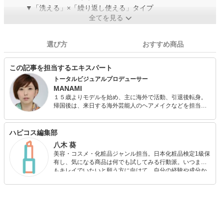
▼「洗える」×「繰り返し使える」タイプ
全てを見る
選び方
おすすめ商品
この記事を担当するエキスパート
トータルビジュアルプロデューサー
MANAMI
１５歳よりモデルを始め、主に海外で活動、引退後転身。
帰国後は、来日する海外芸能人のヘアメイクなどを担当。
モデル経験を活かし政治家、起業家、芸能人、ミスコン出
場者（ファイナリスト・日本代表輩出）、企業、大学、地
方自治体に、ヘアメイクやファッション、姿勢、ボディメ
ハピコス編集部
イクなど「見た目に関する全ての教育とプロデュース」を
八木 葵
手がける。
美容・コスメ・化粧品ジャンル担当。日本化粧品検定1級保
有し、気になる商品は何でも試してみる行動派。いつまで
もキレイでいたいと願う方に向けて、自分の経験や成分か
ら”本当におすすめできる”ものを紹介するがモットーです！