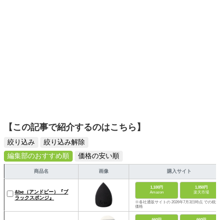
【この記事で紹介するのはこちら】
絞り込み
絞り込み解除
編集部のおすすめ順
価格の安い順
商品名
画像
購入サイト
1,100円
1,050円
&be（アンドビー）『ブ
Amazon
楽天市場
ラックスポンジ』
※各社通販サイトの 2026年7月3日時点 での税込
価格
660円
660円