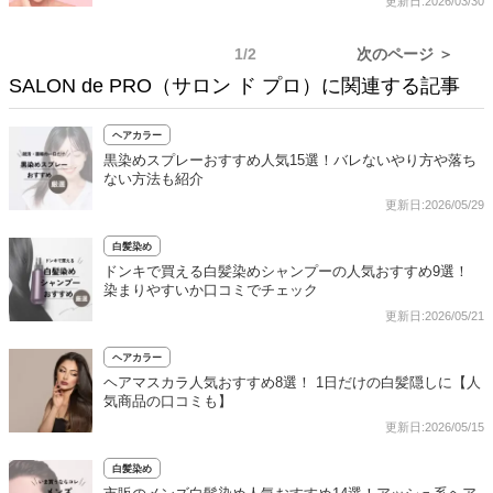
更新日:2026/03/30
1/2
次のページ ＞
SALON de PRO（サロン ド プロ）に関連する記事
ヘアカラー
黒染めスプレーおすすめ人気15選！バレないやり方や落ち
ない方法も紹介
更新日:2026/05/29
白髪染め
ドンキで買える白髪染めシャンプーの人気おすすめ9選！
染まりやすいか口コミでチェック
更新日:2026/05/21
ヘアカラー
ヘアマスカラ人気おすすめ8選！ 1日だけの白髪隠しに【人
気商品の口コミも】
更新日:2026/05/15
白髪染め