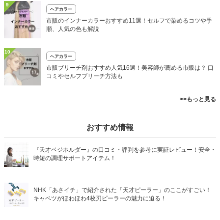
9
ヘアカラー
市販のインナーカラーおすすめ11選！セルフで染めるコツや手
順、人気の色も解説
10
ヘアカラー
市販ブリーチ剤おすすめ人気16選！美容師が薦める市販は？ 口
コミやセルフブリーチ方法も
>>もっと見る
おすすめ情報
『天才ベジホルダー』の口コミ・評判を参考に実証レビュー！安全・
時短の調理サポートアイテム！
NHK「あさイチ」で紹介された「天才ピーラー」のここがすごい！
キャベツがほわほわ4枚刃ピーラーの魅力に迫る！