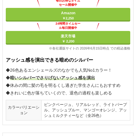
毎日お得なタイム
セール開催中
Amazon
￥2,250
24時間タイムセー
ル毎日開催中
楽天市場
￥ 2,200
※各社通販サイトの 2026年6月15日時点 での税込価格
アッシュ感を演出できる暗めのシルバー
◆26色あるエンシェールズのなかでも人気No1カラー！
◆
暗いシルバーでさりげないアッシュ感を演出
◆休みの間に髪の毛を明るくし過ぎた学生さんにもおすすめ
◆きれいに色が落ちていくので、退色の過程も楽しめる
ピンクベージュ、リアルレッド、ライトパープ
カラーバリエーシ
ル、アッシュブルー、マンゴーオレンジ、アッ
ョン
シュミルクティーなど（全26色）