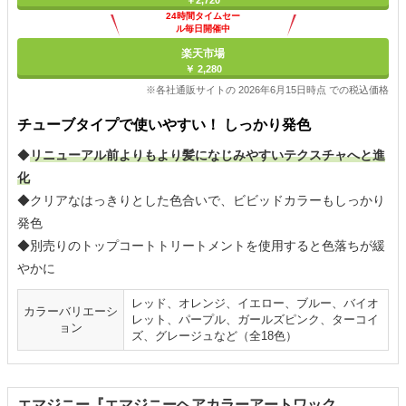
￥2,720
24時間タイムセー
ル毎日開催中
楽天市場
￥ 2,280
※各社通販サイトの 2026年6月15日時点 での税込価格
チューブタイプで使いやすい！ しっかり発色
◆
リニューアル前よりもより髪になじみやすいテクスチャへと進
化
◆クリアなはっきりとした色合いで、ビビッドカラーもしっかり
発色
◆別売りのトップコートトリートメントを使用すると色落ちが緩
やかに
レッド、オレンジ、イエロー、ブルー、バイオ
カラーバリエーシ
レット、パープル、ガールズピンク、ターコイ
ョン
ズ、グレージュなど（全18色）
エマジニー『エマジニーヘアカラーアートワック