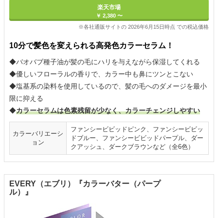
楽天市場
￥ 2,380 〜
※各社通販サイトの 2026年6月15日時点 での税込価格
10分で髪色を変えられる高発色カラーセラム！
◆バオバブ種子油が髪の毛にハリを与えながら保湿してくれる
◆優しいフローラルの香りで、カラー中も鼻にツンとこない
◆塩基系の染料を使用しているので、髪の毛へのダメージを最小
限に抑える
◆
カラーセラムは色素残留が少なく、カラーチェンジしやすい
ファンシービビッドピンク、ファンシービビッ
カラーバリエーシ
ドブルー、ファンシービビッドパープル、ダー
ョン
クアッシュ、ダークブラウンなど（全6色）
EVERY（エブリ）『カラーバター（パープ
ル）』