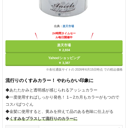
出典：
楽天市場
24時間タイムセー
ル毎日開催中
楽天市場
￥ 2,934
Yahoo!ショッピング
￥ 3,387
※各社通販サイトの 2026年6月15日時点 での税込価格
流行りのくすみカラー！ やわらかい印象に
◆あたたかみと透明感が感じられるアッシュカラー
◆一度使用すればしっかり発色！ 1～2カ月もカラーがもつので
コスパばつぐん
◆金髪に使用すると、黄みを抑えて品のある色味に仕上がる
◆
くすみをプラスして流行りのカラーに