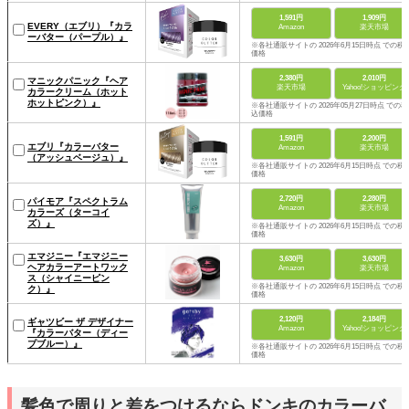
1,591円
1,909円
EVERY（エブリ）『カラ
Amazon
楽天市場
ーバター（パープル）』
※各社通販サイトの 2026年6月15日時点 での税
価格
2,380円
2,010円
マニックパニック『ヘア
楽天市場
Yahoo!ショッピング
カラークリーム（ホット
ホットピンク）』
※各社通販サイトの 2026年05月27日時点 での税
込価格
1,591円
2,200円
エブリ『カラーバター
Amazon
楽天市場
（アッシュベージュ）』
※各社通販サイトの 2026年6月15日時点 での税
価格
2,720円
2,280円
パイモア『スペクトラム
Amazon
楽天市場
カラーズ（ターコイ
ズ）』
※各社通販サイトの 2026年6月15日時点 での税
価格
エマジニー『エマジニー
3,630円
3,630円
ヘアカラーアートワック
Amazon
楽天市場
ス（シャイニーピン
※各社通販サイトの 2026年6月15日時点 での税
ク）』
価格
2,120円
2,184円
ギャツビー ザ デザイナー
Amazon
Yahoo!ショッピング
『カラーバター（ディー
プブルー）』
※各社通販サイトの 2026年6月15日時点 での税
価格
髪色で周りと差をつけるならドンキのカラーバ