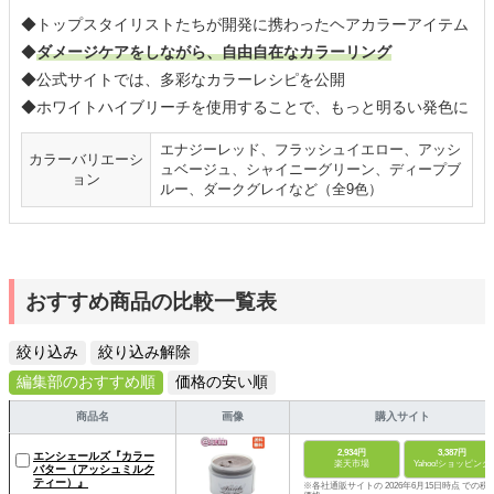
◆トップスタイリストたちが開発に携わったヘアカラーアイテム
◆
ダメージケアをしながら、自由自在なカラーリング
◆公式サイトでは、多彩なカラーレシピを公開
◆ホワイトハイブリーチを使用することで、もっと明るい発色に
エナジーレッド、フラッシュイエロー、アッシ
カラーバリエーシ
ュベージュ、シャイニーグリーン、ディープブ
ョン
ルー、ダークグレイなど（全9色）
おすすめ商品の比較一覧表
絞り込み
絞り込み解除
編集部のおすすめ順
価格の安い順
商品名
画像
購入サイト
2,934円
3,387円
エンシェールズ『カラー
楽天市場
Yahoo!ショッピング
バター（アッシュミルク
ティー）』
※各社通販サイトの 2026年6月15日時点 での税