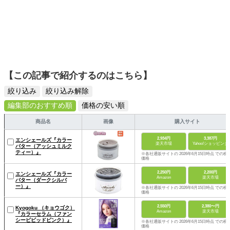
【この記事で紹介するのはこちら】
絞り込み
絞り込み解除
編集部のおすすめ順
価格の安い順
商品名
画像
購入サイト
2,934円
3,387円
エンシェールズ『カラー
楽天市場
Yahoo!ショッピング
バター（アッシュミルク
ティー）』
※各社通販サイトの 2026年6月15日時点 での税
価格
2,250円
2,200円
エンシェールズ『カラー
Amazon
楽天市場
バター（ダークシルバ
ー）』
※各社通販サイトの 2026年6月15日時点 での税
価格
2,550円
2,380〜円
Kyogoku （キョウゴク）
Amazon
楽天市場
『カラーセラム（ファン
シービビッドピンク）』
※各社通販サイトの 2026年6月15日時点 での税
価格