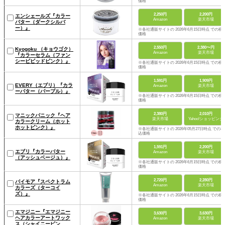
価格
2,250円
2,200円
エンシェールズ『カラー
Amazon
楽天市場
バター（ダークシルバ
ー）』
※各社通販サイトの 2026年6月15日時点 での税
価格
2,550円
2,380〜円
Kyogoku （キョウゴク）
Amazon
楽天市場
『カラーセラム（ファン
シービビッドピンク）』
※各社通販サイトの 2026年6月15日時点 での税
価格
1,591円
1,909円
EVERY（エブリ）『カラ
Amazon
楽天市場
ーバター（パープル）』
※各社通販サイトの 2026年6月15日時点 での税
価格
2,380円
2,010円
マニックパニック『ヘア
楽天市場
Yahoo!ショッピング
カラークリーム（ホット
ホットピンク）』
※各社通販サイトの 2026年05月27日時点 での税
込価格
1,591円
2,200円
エブリ『カラーバター
Amazon
楽天市場
（アッシュベージュ）』
※各社通販サイトの 2026年6月15日時点 での税
価格
2,720円
2,280円
パイモア『スペクトラム
Amazon
楽天市場
カラーズ（ターコイ
ズ）』
※各社通販サイトの 2026年6月15日時点 での税
価格
エマジニー『エマジニー
3,630円
3,630円
ヘアカラーアートワック
Amazon
楽天市場
ス（シャイニーピン