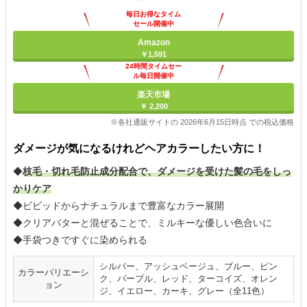
毎日お得なタイム
セール開催中
Amazon
￥1,591
24時間タイムセー
ル毎日開催中
楽天市場
￥ 2,200
※各社通販サイトの 2026年6月15日時点 での税込価格
ダメージが気になるけれどヘアカラーしたい方に！
◆
枝毛・切れ毛防止成分配合で、ダメージを受けた髪の毛をしっ
かりケア
◆ビビッドからナチュラルまで豊富なカラー展開
◆クリアバターと混ぜることで、ミルキーな優しい色合いに
◆手袋つきですぐに染められる
シルバー、アッシュベージュ、ブルー、ピン
カラーバリエーシ
ク、パープル、レッド、ターコイズ、オレン
ョン
ジ、イエロー、カーキ、グレー（全11色）