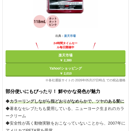
出典：
楽天市場
24時間タイムセー
ル毎日開催中
楽天市場
￥ 2,380
Yahoo!ショッピング
￥ 2,010
※各社通販サイトの 2026年05月27日時点 での税込価格
部分使いにもぴったり！ 鮮やかな発色が魅力
◆
カラーリングしながら指どおりがなめらかで、ツヤのある髪に
◆著名なセレブたちも愛用している、ニューヨーク生まれのカラ
ークリーム
◆安全性が高く動物実験をおこなっていないことから、2007年に
アメリカでPETA賞を受賞