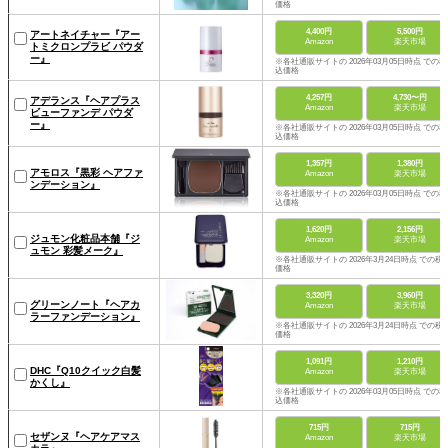
価格
4,400円
5,500円
アートネイチャー『アー
Amazon
楽天市場
トミクロンプラビ パウダ
ー』
※各社通販サイトの 2026年03月05日時点 での税
込価格
4,257円
4,730〜円
アデランス『ヘアプラス
Amazon
楽天市場
ビューファンデ パウダ
ー』
※各社通販サイトの 2026年03月05日時点 での税
込価格
1,357円
1,380円
アモロス『黒彩 ヘアファ
Amazon
楽天市場
ンデーション』
※各社通販サイトの 2026年03月05日時点 での税
込価格
1,620円
2,156円
ジュモン化粧品本舗『ジ
Amazon
楽天市場
ュモン 彩髪メーク』
※各社通販サイトの 2026年3月24日時点 での税
価格
3,320円
3,960円
グリーンノート『ヘアカ
Amazon
楽天市場
ラーファンデーション』
※各社通販サイトの 2026年3月24日時点 での税
価格
1,091円
1,210円
DHC『Q10クイック白髪
Amazon
楽天市場
かくし』
※各社通販サイトの 2026年03月05日時点 での税
込価格
715円
715円
セザンヌ『ヘアケアマス
Amazon
楽天市場