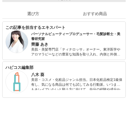
選び方
おすすめ商品
この記事を担当するエキスパート
パーソナルビューティープロデューサー・毛髪診断士・美
養研究家
齊藤 あき
美肌・美髪専門店「ティナロッサ」オーナー。東洋医学や
アロマラピーなどの豊富な知識を取り入れ、内側と外側か
ら美肌・美髪を育む「内外美養」を提唱。 一人一人に合わ
せたパーソナルビューティーを得意とし、どんな肌や髪で
ハピコス編集部
も綺麗になれる「美肌・美髪のスペシャリスト」として活
躍中。サロンワークの他、TVや雑誌の出演、講師など活躍
八木 葵
の場を広げている。 美容師・毛髪診断士、望診法指導士、
美容・コスメ・化粧品ジャンル担当。日本化粧品検定1級保
アロマセラピストなど資格多数。
有し、気になる商品は何でも試してみる行動派。いつまで
もキレイでいたいと願う方に向けて、自分の経験や成分か
ら”本当におすすめできる”ものを紹介するがモットーです！