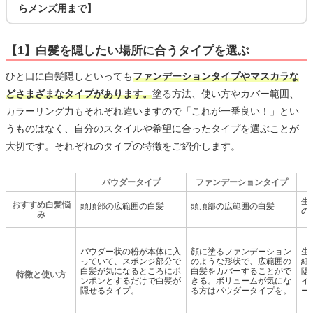
らメンズ用まで】
【1】白髪を隠したい場所に合うタイプを選ぶ
ひと口に白髪隠しといっても
ファンデーションタイプやマスカラな
どさまざまなタイプがあります。
塗る方法、使い方やカバー範囲、
カラーリング力もそれぞれ違いますので「これが一番良い！」とい
うものはなく、自分のスタイルや希望に合ったタイプを選ぶことが
大切です。それぞれのタイプの特徴をご紹介します。
パウダータイプ
ファンデーションタイプ
生
おすすめ白髪悩
頭頂部の広範囲の白髪
頭頂部の広範囲の白髪
の
み
パウダー状の粉が本体に入
顔に塗るファンデーション
生
っていて、スポンジ部分で
のような形状で、広範囲の
細
白髪が気になるところにポ
白髪をカバーすることがで
隠
特徴と使い方
ンポンとするだけで白髪が
きる。ボリュームが気にな
イ
隠せるタイプ。
る方はパウダータイプを。
ー