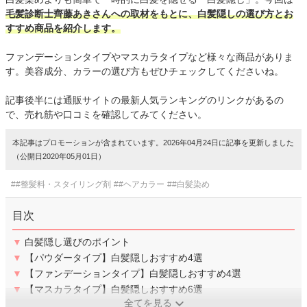
毛髪診断士齊藤あきさんへの取材をもとに、白髪隠しの選び方とお
すすめ商品を紹介します。
ファンデーションタイプやマスカラタイプなど様々な商品がありま
す。美容成分、カラーの選び方もぜひチェックしてくださいね。
記事後半には通販サイトの最新人気ランキングのリンクがあるの
で、売れ筋や口コミを確認してみてください。
本記事はプロモーションが含まれています。2026年04月24日に記事を更新しました
（公開日2020年05月01日）
##整髪料・スタイリング剤
##ヘアカラー
##白髪染め
目次
▼
白髪隠し選びのポイント
▼
【パウダータイプ】白髪隠しおすすめ4選
▼
【ファンデーションタイプ】白髪隠しおすすめ4選
▼
【マスカラタイプ】白髪隠しおすすめ6選
全てを見る