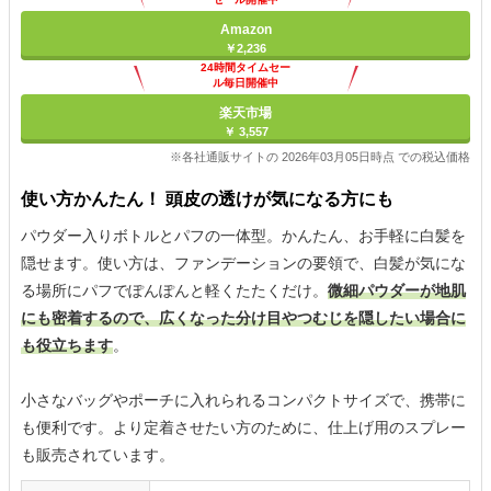
Amazon
￥2,236
24時間タイムセー
ル毎日開催中
楽天市場
￥ 3,557
※各社通販サイトの 2026年03月05日時点 での税込価格
使い方かんたん！ 頭皮の透けが気になる方にも
パウダー入りボトルとパフの一体型。かんたん、お手軽に白髪を
隠せます。使い方は、ファンデーションの要領で、白髪が気にな
る場所にパフでぽんぽんと軽くたたくだけ。
微細パウダーが地肌
にも密着するので、広くなった分け目やつむじを隠したい場合に
も役立ちます
。
小さなバッグやポーチに入れられるコンパクトサイズで、携帯に
も便利です。より定着させたい方のために、仕上げ用のスプレー
も販売されています。