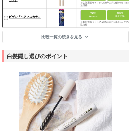
カラ』
※各社通販サイトの 2026年03月05日時点 での税
込価格
766円
765円
Amazon
楽天市場
ビゲン『ヘアマスカラ』
※各社通販サイトの 2026年03月05日時点 での税
込価格
比較一覧の続きを見る
白髪隠し選びのポイント