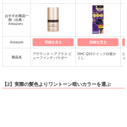
おすすめ商品一
例（出典：
Amazon）
Amazon
詳細を見る
詳細を見る
アデランス ヘアプラス ビ
DHC Q10クイック白髪か
ビ
商品名
ューファンデ パウダー
くし
ュ
【2】実際の髪色よりワントーン暗いカラーを選ぶ