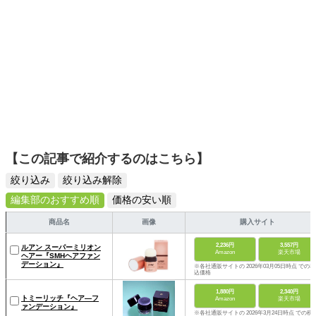
【この記事で紹介するのはこちら】
絞り込み
絞り込み解除
編集部のおすすめ順
価格の安い順
商品名
画像
購入サイト
2,236円
3,557円
ルアン スーパーミリオン
Amazon
楽天市場
ヘアー『SMHヘアファン
デーション』
※各社通販サイトの 2026年03月05日時点 での税
込価格
1,880円
2,340円
トミーリッチ『ヘア―フ
Amazon
楽天市場
ァンデーション』
※各社通販サイトの 2026年3月24日時点 での税