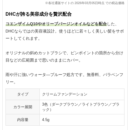
※各社通販サイトの 2026年03月05日時点 での税込価格
DHCが誇る美容成分を贅沢配合
コエンザイムQ10やオリーブバージンオイルなどを配合
した、
DHCならではの美容液設計。使うほどに若々しく美しい髪をサポ
ートしてくれます。
オリジナルの斜めカットブラシで、ピンポイントの箇所から分け
目などの広範囲まで思いのままにカバー。
雨や汗に強いウォータ―プルーフ処方です。無香料、パラベンフ
リー。
タイプ
クリームファンデーション
3色（ダークブラウン／ライトブラウン／ブラ
カラー展開
ック）
内容量
4.5g