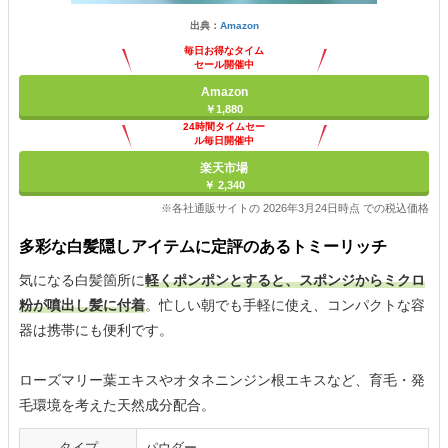
出典：
Amazon
毎日お得なタイム
セール開催中
Amazon
￥1,880
24時間タイムセー
ル毎日開催中
楽天市場
￥ 2,340
※各社通販サイトの 2026年3月24日時点 での税込価格
多彩な白髪隠しアイテムに定評のあるトミーリッチ
気になる白髪箇所に
軽くポンポンとすると、スポンジからミクロ
粉が噴出し髪に付着
。忙しい朝でも手軽に使え、コンパクトな容
器は携帯にも便利です。
ローズマリー葉エキスやオタネニンジン根エキスなど、育毛・発
毛環境を考えた天然成分配合。
タイプ
パウダー