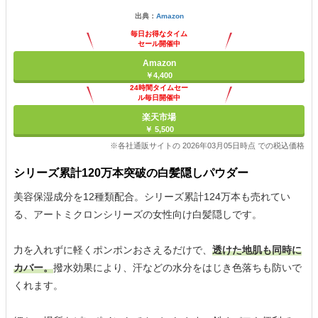
出典：
Amazon
毎日お得なタイム
セール開催中
Amazon
￥4,400
24時間タイムセー
ル毎日開催中
楽天市場
￥ 5,500
※各社通販サイトの 2026年03月05日時点 での税込価格
シリーズ累計120万本突破の白髪隠しパウダー
美容保湿成分を12種類配合。シリーズ累計124万本も売れてい
る、アートミクロンシリーズの女性向け白髪隠しです。
力を入れずに軽くポンポンおさえるだけで、
透けた地肌も同時に
カバー。
撥水効果により、汗などの水分をはじき色落ちも防いで
くれます。