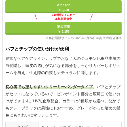
Amazon
￥1,620
24時間タイムセー
ル毎日開催中
楽天市場
￥ 2,156
※各社通販サイトの 2026年3月24日時点 での税込価格
パフとチップの使い分けが便利
豊富なヘアケアラインナップでおなじみのジュモン化粧品本舗の
白髪隠し。頭皮の透けが気になる部分をしっかりカバーしボリュ
ームを与え、生え際の白髪もナチュラルに隠します。
初心者でも塗りやすいクリーミーパウダータイプ
。パフとチップ
がセットになっているので、ピンポイント部分と広範囲で使い分
けができます。UV防止剤配合。カラーは3種類から選べ、なかで
もグレーブラックは男性にもおすすめ。グレーがかった暗めの髪
色にもきれいにマッチします。