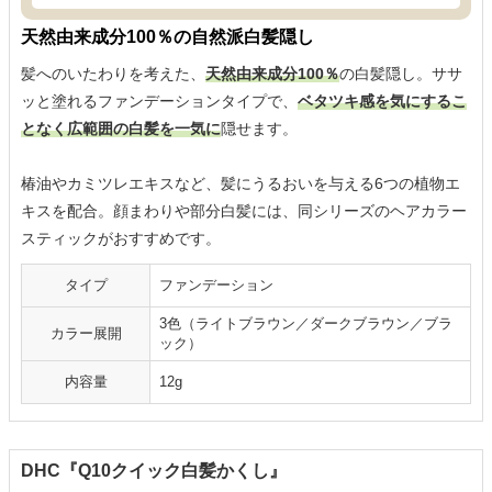
天然由来成分100％の自然派白髪隠し
髪へのいたわりを考えた、
天然由来成分100％
の白髪隠し。ササ
ッと塗れるファンデーションタイプで、
ベタツキ感を気にするこ
となく広範囲の白髪を一気に
隠せます。
椿油やカミツレエキスなど、髪にうるおいを与える6つの植物エ
キスを配合。顔まわりや部分白髪には、同シリーズのヘアカラー
スティックがおすすめです。
タイプ
ファンデーション
3色（ライトブラウン／ダークブラウン／ブラ
カラー展開
ック）
内容量
12g
DHC『Q10クイック白髪かくし』