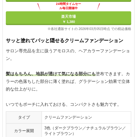
24時間タイムセー
ル毎日開催中
楽天市場
￥ 1,380
※各社通販サイトの 2026年03月05日時点 での税込価格
サッと塗れてパッと隠せるクリームファンデーション
サロン専売品を主に扱うアモロスの、ヘアカラーファンデーショ
ン。
髪はもちろん、地肌が透けて気になる部分にも
塗布できます。カ
ラーの色落ちした部分に薄く塗れば、グラデーション効果で立体
的な仕上がりに。
いつでもポーチに入れておける、コンパクトさも魅力です。
タイプ
クリームファンデーション
3色（ダークブラウン／ナチュラルブラウン／
カラー展開
ライトブラウン）