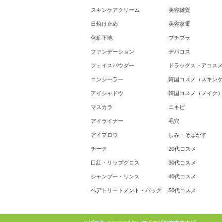
スキンケアクリーム
美容雑貨
日焼け止め
美容家電
化粧下地
プチプラ
ファンデーション
デパコス
フェイスパウダー
ドラッグストアコス
コンシーラー
韓国コスメ（スキン
アイシャドウ
韓国コスメ（メイク
マスカラ
ニキビ
アイライナー
毛穴
アイブロウ
しみ・そばかす
チーク
20代コスメ
口紅・リップグロス
30代コスメ
シャンプー・リンス
40代コスメ
ヘアトリートメント・パック
50代コスメ