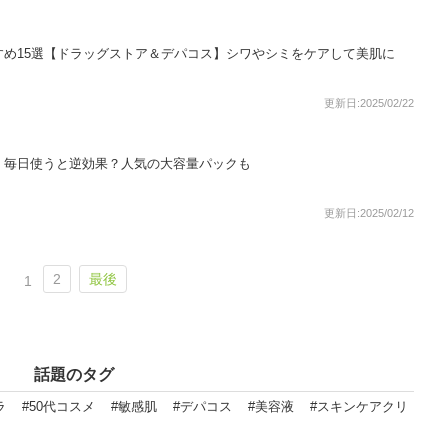
すめ15選【ドラッグストア＆デパコス】シワやシミをケアして美肌に
更新日:2025/02/22
！毎日使うと逆効果？人気の大容量パックも
更新日:2025/02/12
2
最後
1
話題のタグ
ラ
#50代コスメ
#敏感肌
#デパコス
#美容液
#スキンケアクリ