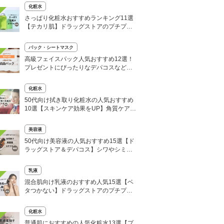
化粧水
さっぱり化粧水おすすめランキング11選
【テカリ肌】ドラッグストアのプチプラ
人気商品も！
パック・シートマスク
高級フェイスパック人気おすすめ12選！
プレゼントにぴったりなデパコスなど！5
0代・メンズにも
化粧水
50代向け拭き取り化粧水の人気おすすめ
10選【スキンケア効果をUP】角質ケアで
くすみのない肌へ
美容液
50代向け美容液の人気おすすめ15選【ド
ラッグストア＆デパコス】シワやシミを
ケアして美肌に
乳液
混合肌向け乳液のおすすめ人気15選【ベ
タつかない】ドラッグストアのプチプラ
からデパコスまで！
化粧水
普通肌におすすめの人気化粧水13選【プ