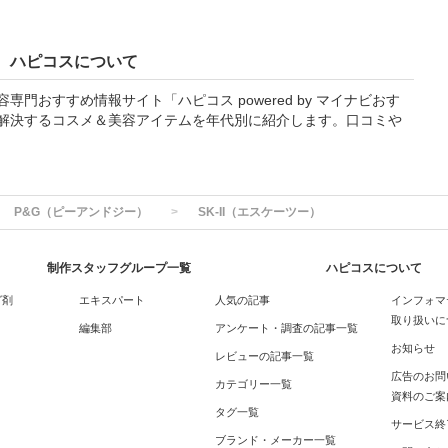
ハピコスについて
門おすすめ情報サイト「ハピコス powered by マイナビおす
解決するコスメ＆美容アイテムを年代別に紹介します。口コミや
P&G（ピーアンドジー）
SK-II（エスケーツー）
制作スタッフグループ一覧
ハピコスについて
グ剤
エキスパート
人気の記事
インフォマ
取り扱いに
編集部
アンケート・調査の記事一覧
お知らせ
レビューの記事一覧
広告のお問
カテゴリー一覧
資料のご案
タグ一覧
サービス終
ブランド・メーカー一覧