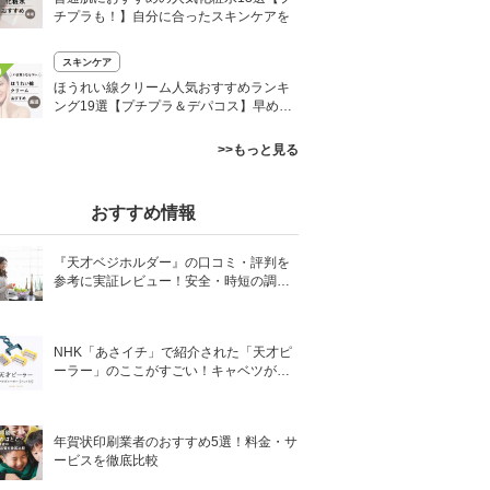
チプラも！】自分に合ったスキンケアを
スキンケア
0
ほうれい線クリーム人気おすすめランキ
ング19選【プチプラ＆デパコス】早めの
対策が吉
>>もっと見る
おすすめ情報
『天才ベジホルダー』の口コミ・評判を
参考に実証レビュー！安全・時短の調理
サポートアイテム！
NHK「あさイチ」で紹介された「天才ピ
ーラー」のここがすごい！キャベツがほ
わほわ4枚刃ピーラーの魅力に迫る！
年賀状印刷業者のおすすめ5選！料金・サ
ービスを徹底比較