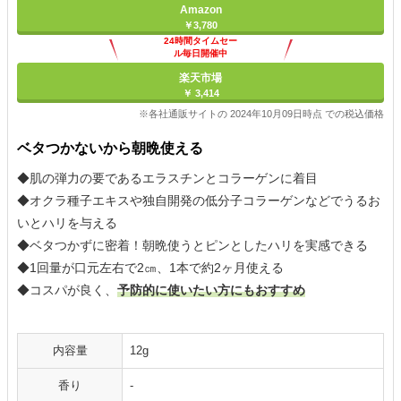
Amazon
￥3,780
24時間タイムセー
ル毎日開催中
楽天市場
￥ 3,414
※各社通販サイトの 2024年10月09日時点 での税込価格
ベタつかないから朝晩使える
◆肌の弾力の要であるエラスチンとコラーゲンに着目
◆オクラ種子エキスや独自開発の低分子コラーゲンなどでうるお
いとハリを与える
◆ベタつかずに密着！朝晩使うとピンとしたハリを実感できる
◆1回量が口元左右で2㎝、1本で約2ヶ月使える
◆コスパが良く、
予防的に使いたい方にもおすすめ
内容量
12g
香り
-