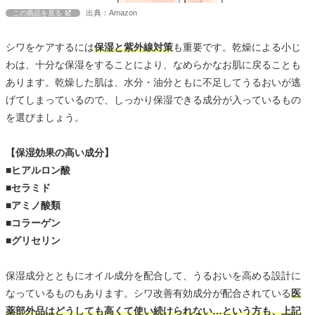
出典：Amazon
この商品を見る
シワをケアするには
保湿と紫外線対策
も重要です。乾燥による小じ
わは、十分な保湿をすることにより、なめらかなお肌に戻ることも
あります。乾燥した肌は、水分・油分ともに不足してうるおいが逃
げてしまっているので、しっかり保湿できる成分が入っているもの
を選びましょう。
【保湿効果の高い成分】
■ヒアルロン酸
■セラミド
■アミノ酸類
■コラーゲン
■グリセリン
保湿成分とともにオイル成分を配合して、うるおいを高める設計に
なっているものもあります。シワ改善有効成分が配合されている
医
薬部外品はどうしても高くて使い続けられない…という方も、上記