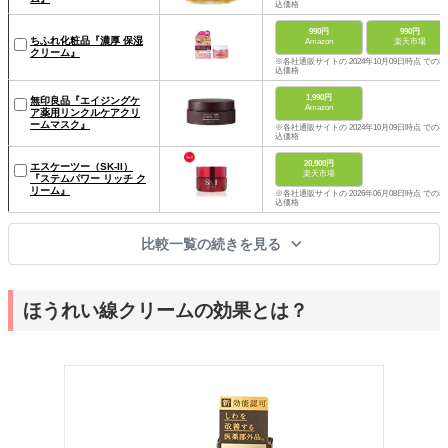
込価格
990円
990円
ちふれ化粧品『濃厚 保湿
Amazon
楽天市場
クリーム』
※各社通販サイトの 2024年10月09日時点 での税
込価格
1,990円
無印良品『エイジングケ
Amazon
ア薬用リンクルケアクリ
ームマスク』
※各社通販サイトの 2024年10月09日時点 での税
込価格
20,900円
エスケーツー（SK-II）
楽天市場
『ステムパワー リッチ ク
リーム』
※各社通販サイトの 2026年06月08日時点 での税
込価格
比較一覧の続きを見る
ほうれい線クリームの効果とは？