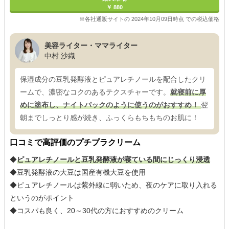
￥ 880
※各社通販サイトの 2024年10月09日時点 での税込価格
美容ライター・ママライター
中村 沙織
保湿成分の豆乳発酵液とピュアレチノールを配合したクリ
ームで、濃密なコクのあるテクスチャーです。
就寝前に厚
めに塗布し、ナイトパックのように使うのがおすすめ！
翌
朝までしっとり感が続き、ふっくらもちもちのお肌に！
口コミで高評価のプチプラクリーム
◆
ピュアレチノールと豆乳発酵液が寝ている間にじっくり浸透
◆豆乳発酵液の大豆は国産有機大豆を使用
◆ピュアレチノールは紫外線に弱いため、夜のケアに取り入れる
というのがポイント
◆コスパも良く、20～30代の方におすすめのクリーム