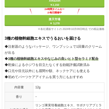
Amazon
￥2,150
24時間タイムセー
ル毎日開催中
楽天市場
￥ 3,278
※各社通販サイトの 2024年10月09日時点 での税込価格
3種の植物幹細胞エキスでうるおいを届ける
◆注射器のようなパッケージ、ワンプッシュで1回量のクリーム
が出る
◆
3種の植物幹細胞エキスやなじみの良いヒト型セラミド配合
◆乾燥による小ジワを目立たなくする効能評価試験済み
◆口元や目元以外にも眉間や額、ネックケアにも使える
◆初めてパーツケアアイテムを買う方にもおすすめ
内容量
12g
香り
ｰ
リンゴ果実培養細胞エキス、サポナリアプミラ