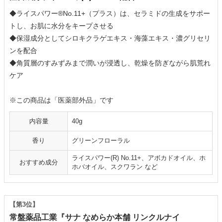
◆ライスパワー®No.11+（プラス）は、セラミドの生成をサポー
トし、お肌に水分をキープさせる
◆保湿成分としてシロキクラゲエキス・海藻エキス・濃グリセリ
ンを配合
◆角質層のすみずみまで潤いが浸透し、乾燥を防ぎながら肌荒れ
ケア
※この商品は「医薬部外品」です
内容量
40g
香り
グリーンフローラル
ライスパワー(R) No.11+、アボカドオイル、ホ
おすすめ成分
ホバオイル、スクワラン など
【第3位】
常盤薬品工業『サナ なめらか本舗 リンクルナイ