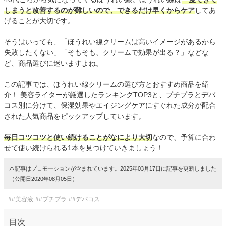
しまうと改善するのが難しいので、できるだけ早くからケア
してあ
げることが大切です。
そうはいっても、「ほうれい線クリームは高いイメージがあるから
失敗したくない」「そもそも、クリームで効果が出る？」などな
ど、商品選びに迷いますよね。
この記事では、ほうれい線クリームの選び方とおすすめ商品を紹
介！ 美容ライターが厳選したランキングTOP3と、プチプラとデパ
コス別に分けて、保湿効果やエイジングケアにすぐれた成分が配合
された人気商品をピックアップしています。
毎日コツコツと使い続けることがなにより大切
なので、予算に合わ
せて使い続けられる1本を見つけていきましょう！
本記事はプロモーションが含まれています。2025年03月17日に記事を更新しました
（公開日2020年08月05日）
##美容液
##プチプラ
##デパコス
目次