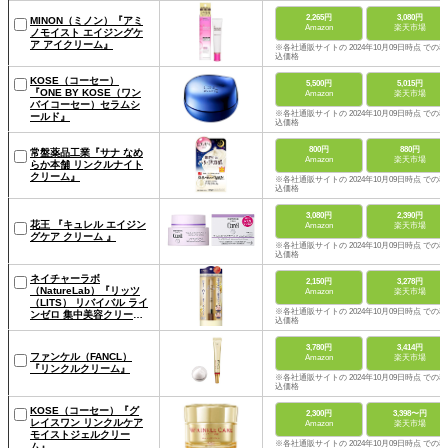
2,265円
3,080円
MINON（ミノン）『アミ
Amazon
楽天市場
ノモイスト エイジングケ
ア アイクリーム』
※各社通販サイトの 2024年10月09日時点 での税
込価格
KOSE（コーセー）
5,500円
5,015円
『ONE BY KOSE（ワン
Amazon
楽天市場
バイコーセー）セラムシ
※各社通販サイトの 2024年10月09日時点 での税
ールド』
込価格
800円
880円
常盤薬品工業『サナ なめ
Amazon
楽天市場
らか本舗 リンクルナイト
クリーム』
※各社通販サイトの 2024年10月09日時点 での税
込価格
3,080円
2,390円
花王 『キュレル エイジン
Amazon
楽天市場
グケア クリーム 』
※各社通販サイトの 2024年10月09日時点 での税
込価格
ネイチャーラボ
2,150円
3,278円
（NatureLab）『リッツ
Amazon
楽天市場
（LITS） リバイバル ライ
※各社通販サイトの 2024年10月09日時点 での税
ンゼロ 集中美容クリー
込価格
ム』
3,780円
3,414円
ファンケル（FANCL）
Amazon
楽天市場
『リンクルクリーム』
※各社通販サイトの 2024年10月09日時点 での税
込価格
KOSE（コーセー）『グ
2,300円
3,398〜円
レイスワン リンクルケア
Amazon
楽天市場
モイストジェルクリー
※各社通販サイトの 2024年10月09日時点 での税
ム』