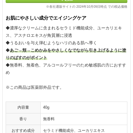
※各社通販サイトの 2024年10月09日時点 での税込価格
お肌にやさしい成分でエイジングケア
◆濃厚なクリームに含まれるセラミド機能成分、ユーカリエキ
ス、アスナロエキスが角質層に浸透
◆うるおいを与え弾むようなハリのある肌へ導く
◆
あご→頬→こめかみをやさしくなでながら引き上げるように塗
りのばすのがポイント
◆無香料、無着色、アルコールフリーのため敏感肌の方におすす
め
※この商品は医薬部外品です。
内容量
40g
香り
無香料
おすすめ成分
セラミド機能成分、ユーカリエキス