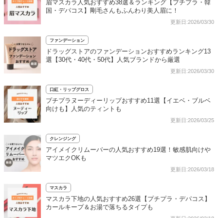
眉マスカラ人気おすすめ38選＆ランキング【プチプラ・韓
国・デパコス】剛毛さんもふんわり美人眉に！
更新日:2026/03/30
ファンデーション
ドラッグストアのファンデーションおすすめランキング13
選【30代・40代・50代】人気ブランドから厳選
更新日:2026/03/30
口紅・リップグロス
プチプラヌーディーリップおすすめ11選【イエベ・ブルベ
向けも】人気のティントも
更新日:2026/03/25
クレンジング
アイメイクリムーバーの人気おすすめ19選！敏感肌向けや
マツエクOKも
更新日:2026/03/18
マスカラ
マスカラ下地の人気おすすめ26選【プチプラ・デパコス】
カールキープ＆お湯で落ちるタイプも