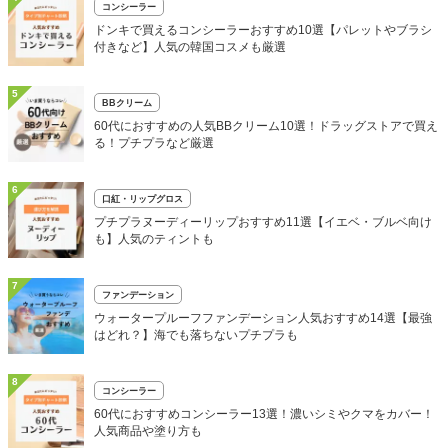
コンシーラー
ドンキで買えるコンシーラーおすすめ10選【パレットやブラシ
付きなど】人気の韓国コスメも厳選
5
BBクリーム
60代におすすめの人気BBクリーム10選！ドラッグストアで買え
る！プチプラなど厳選
6
口紅・リップグロス
プチプラヌーディーリップおすすめ11選【イエベ・ブルベ向け
も】人気のティントも
7
ファンデーション
ウォータープルーフファンデーション人気おすすめ14選【最強
はどれ？】海でも落ちないプチプラも
8
コンシーラー
60代におすすめコンシーラー13選！濃いシミやクマをカバー！
人気商品や塗り方も