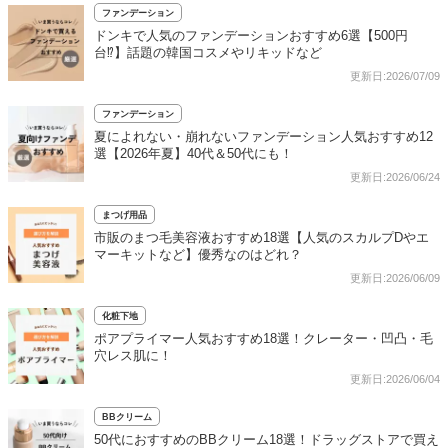
ファンデーション
ドンキで人気のファンデーションおすすめ6選【500円
台⁉】話題の韓国コスメやリキッドなど
更新日:2026/07/09
ファンデーション
夏によれない・崩れないファンデーション人気おすすめ12
選【2026年夏】40代＆50代にも！
更新日:2026/06/24
まつげ用品
市販のまつ毛美容液おすすめ18選【人気のスカルプDやエ
マーキットなど】優秀なのはどれ？
更新日:2026/06/09
化粧下地
ポアプライマー人気おすすめ18選！クレーター・凹凸・毛
穴レス肌に！
更新日:2026/06/04
BBクリーム
50代におすすめのBBクリーム18選！ドラッグストアで買え