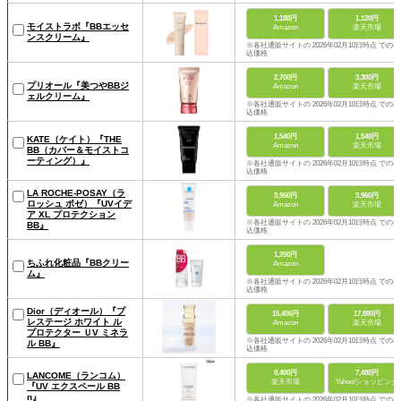
1,188円
1,120円
モイストラボ『BBエッセ
Amazon
楽天市場
ンスクリーム』
※各社通販サイトの 2026年02月10日時点 での税
込価格
2,700円
3,300円
プリオール『美つやBBジ
Amazon
楽天市場
ェルクリーム』
※各社通販サイトの 2026年02月10日時点 での税
込価格
1,540円
1,540円
KATE（ケイト）『THE
Amazon
楽天市場
BB（カバー＆モイストコ
ーティング）』
※各社通販サイトの 2026年02月10日時点 での税
込価格
LA ROCHE-POSAY（ラ
3,960円
3,960円
ロッシュ ポゼ）『UVイデ
Amazon
楽天市場
ア XL プロテクション
※各社通販サイトの 2026年02月10日時点 での税
BB』
込価格
1,250円
ちふれ化粧品『BBクリー
Amazon
ム』
※各社通販サイトの 2026年02月10日時点 での税
込価格
Dior（ディオール）『プ
15,406円
17,880円
レステージ ホワイト ル
Amazon
楽天市場
プロテクター ＵV ミネラ
※各社通販サイトの 2026年02月10日時点 での税
ル BB』
込価格
8,400円
7,480円
LANCOME（ランコム）
楽天市場
Yahoo!ショッピング
『UV エクスペール BB
n』
※各社通販サイトの 2026年02月10日時点 での税