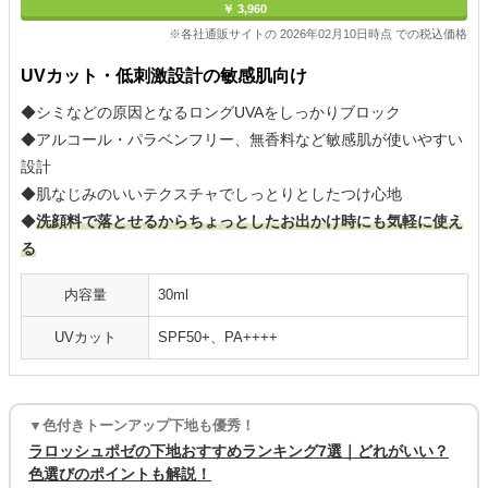
￥ 3,960
※各社通販サイトの 2026年02月10日時点 での税込価格
UVカット・低刺激設計の敏感肌向け
◆シミなどの原因となるロングUVAをしっかりブロック
◆アルコール・パラベンフリー、無香料など敏感肌が使いやすい
設計
◆肌なじみのいいテクスチャでしっとりとしたつけ心地
◆
洗顔料で落とせるからちょっとしたお出かけ時にも気軽に使え
る
内容量
30ml
UVカット
SPF50+、PA++++
▼色付きトーンアップ下地も優秀！
ラロッシュポゼの下地おすすめランキング7選｜どれがいい？
色選びのポイントも解説！