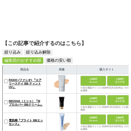
【この記事で紹介するのはこちら】
絞り込み
絞り込み解除
編集部のおすすめ順
価格の安い順
商品名
画像
購入サイト
1,320円
1,320円
FASIO (ファシオ) 『エア
Amazon
楽天市場
リーステイ BB ティント
UV』
※各社通販サイトの 2026年02月10日時点 での税
込価格
1,500円
1,650円
MISSHA（ミシャ）『M
Amazon
楽天市場
プロカバー BBクリーム』
※各社通販サイトの 2026年3月2日時点 での税込
価格
2,860円
2,860円
雪肌精『ブライト BBエッ
Amazon
楽天市場
センス』
※各社通販サイトの 2026年02月10日時点 での税
込価格