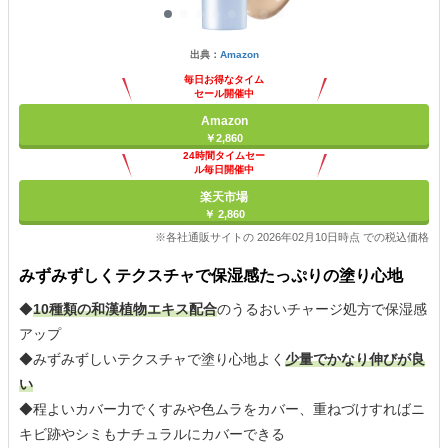
出典：
Amazon
毎日お得なタイム
セール開催中
Amazon
￥2,860
24時間タイムセー
ル毎日開催中
楽天市場
￥ 2,860
※各社通販サイトの 2026年02月10日時点 での税込価格
みずみずしくテクスチャで保湿感たっぷりの塗り心地
◆
10種類の和漢植物エキス配合
のうるおいチャージ処方で保湿感
アップ
◆みずみずしいテクスチャで塗り心地よく
少量でかなり伸びが良
い
◆程よいカバー力でくすみや色ムラをカバー、重ねづけすればニ
キビ跡やシミもナチュラルにカバーできる