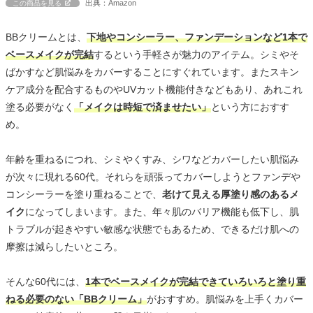
出典：Amazon
この商品を見る
BBクリームとは、
下地やコンシーラー、ファンデーションなど1本で
ベースメイクが完結
するという手軽さが魅力のアイテム。シミやそ
ばかすなど肌悩みをカバーすることにすぐれています。またスキン
ケア成分を配合するものやUVカット機能付きなどもあり、あれこれ
塗る必要がなく
「メイクは時短で済ませたい」
という方におすす
め。
年齢を重ねるにつれ、シミやくすみ、シワなどカバーしたい肌悩み
が次々に現れる60代。それらを頑張ってカバーしようとファンデや
コンシーラーを塗り重ねることで、
老けて見える厚塗り感のあるメ
イク
になってしまいます。また、年々肌のバリア機能も低下し、肌
トラブルが起きやすい敏感な状態でもあるため、できるだけ肌への
摩擦は減らしたいところ。
そんな60代には、
1本でベースメイクが完結できていろいろと塗り重
ねる必要のない「BBクリーム」
がおすすめ。肌悩みを上手くカバー