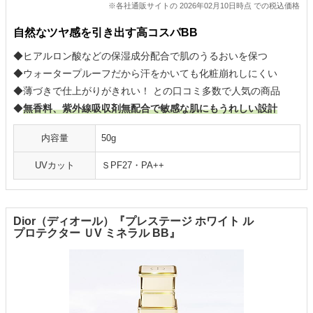
※各社通販サイトの 2026年02月10日時点 での税込価格
自然なツヤ感を引き出す高コスパBB
◆ヒアルロン酸などの保湿成分配合で肌のうるおいを保つ
◆ウォータープルーフだから汗をかいても化粧崩れしにくい
◆薄づきで仕上がりがきれい！ との口コミ多数で人気の商品
◆
無香料、紫外線吸収剤無配合で敏感な肌にもうれしい設計
内容量
50g
UVカット
ＳPF27・PA++
Dior（ディオール）『プレステージ ホワイト ル
プロテクター ＵV ミネラル BB』