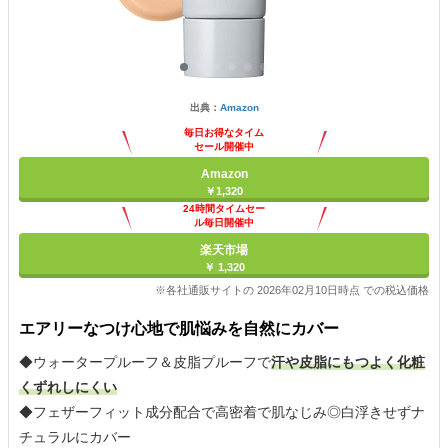
出典：
Amazon
毎日お得なタイム
セール開催中
Amazon
￥1,320
24時間タイムセー
ル毎日開催中
楽天市場
￥ 1,320
※各社通販サイトの 2026年02月10日時点 での税込価格
エアリーなつけ心地で肌悩みを自然にカバー
◆ウォータープルーフ＆皮脂プルーフで
汗や皮脂にもつよく化粧
くずれしにくい
◆フェザーフィット成分配合で高密着で肌なじみ◎白浮きせずナ
チュラルにカバー