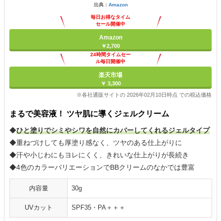
出典：
Amazon
毎日お得なタイム
セール開催中
Amazon
￥2,700
24時間タイムセー
ル毎日開催中
楽天市場
￥ 3,300
※各社通販サイトの 2026年02月10日時点 での税込価格
まるで美容液！ ツヤ肌に導くジェルクリーム
◆
ひと塗りでシミやシワを自然にカバーしてくれるジェルタイプ
◆重ねづけしても厚塗り感なく、ツヤのある仕上がりに
◆汗や小じわにもヨレにくく、きれいな仕上がりが長続き
◆4色のカラーバリエーションでBBクリームのなかでは豊富
内容量
30g
UVカット
SPF35・PA＋＋＋