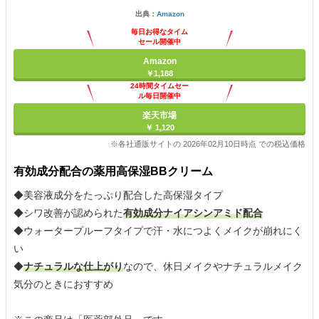
出典：
Amazon
毎日お得なタイム
セール開催中
Amazon
￥1,188
24時間タイムセー
ル毎日開催中
楽天市場
￥ 1,120
※各社通販サイトの 2026年02月10日時点 での税込価格
有効成分配合の薬用高保湿BBクリーム
◆美容液成分をたっぷり配合した高保湿タイプ
◆シワ改善が認められた
有効成分ナイアシンアミド配合
◆ウォータープルーフタイプで汗・水につよくメイクが崩れにく
い
◆
ナチュラルな仕上がり
なので、休日メイクやナチュラルメイク
気分のときにおすすめ