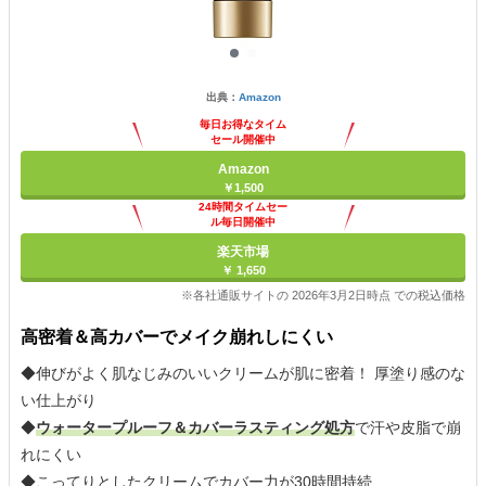
出典：
Amazon
毎日お得なタイム
セール開催中
Amazon
￥1,500
24時間タイムセー
ル毎日開催中
楽天市場
￥ 1,650
※各社通販サイトの 2026年3月2日時点 での税込価格
高密着＆高カバーでメイク崩れしにくい
◆伸びがよく肌なじみのいいクリームが肌に密着！ 厚塗り感のな
い仕上がり
◆
ウォータープルーフ＆カバーラスティング処方
で汗や皮脂で崩
れにくい
◆こってりとしたクリームでカバー力が30時間持続