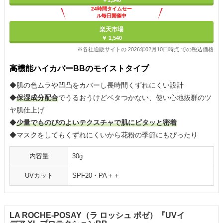
￥1,540
24時間タイムセー
ル毎日開催中
楽天市場
￥ 1,540
※各社通販サイトの 2026年02月10日時点 での税込価格
高機能ハイカバーBBのモイストタイプ
◆肌の色ムラや凹凸をカバーし長時間くずれにくい設計
◆
保湿成分配合
でうるおうけどベタつかない、使い心地抜群のツ
ヤ肌仕上げ
◆
少量でものびのよいテクスチャで肌にピタッと密着
◆マスクをしてもくずれにくいから花粉の季節にもぴったり
内容量
30g
UVカット
SPF20・PA＋＋
LA ROCHE-POSAY（ラ ロッシュ ポゼ）『UVイ