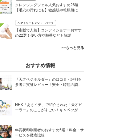
クレンジングジェル人気おすすめ26選
【毛穴の汚れにも】敏感肌や乾燥肌に
ヘアトリートメント・パック
0
【市販で人気】コンディショナーおすす
め22選！使い方や順番なども解説
>>もっと見る
おすすめ情報
『天才ベジホルダー』の口コミ・評判を
参考に実証レビュー！安全・時短の調理
サポートアイテム！
NHK「あさイチ」で紹介された「天才ピ
ーラー」のここがすごい！キャベツがほ
わほわ4枚刃ピーラーの魅力に迫る！
年賀状印刷業者のおすすめ5選！料金・サ
ービスを徹底比較