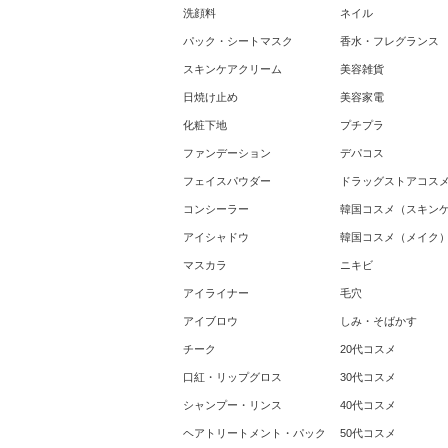
洗顔料
ネイル
パック・シートマスク
香水・フレグランス
スキンケアクリーム
美容雑貨
日焼け止め
美容家電
化粧下地
プチプラ
ファンデーション
デパコス
フェイスパウダー
ドラッグストアコス
コンシーラー
韓国コスメ（スキン
アイシャドウ
韓国コスメ（メイク
マスカラ
ニキビ
アイライナー
毛穴
アイブロウ
しみ・そばかす
チーク
20代コスメ
口紅・リップグロス
30代コスメ
シャンプー・リンス
40代コスメ
ヘアトリートメント・パック
50代コスメ