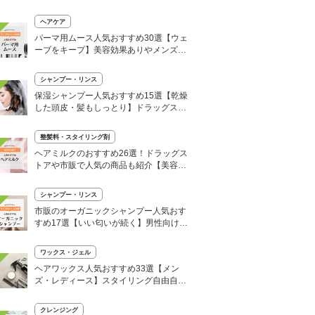
ラな仕上がりへ
ヘアケア
パーマ用ムース人気おすすめ30選【ウェ
ーブをキープ】美容効果ありやメンズ用
も
シャンプー・リンス
保湿シャンプー人気おすすめ15選【乾燥
した頭皮・髪もしっとり】ドラッグスト
アで買える市販のプチプラも
整髪料・スタイリング剤
ヘアミルクのおすすめ26選！ドラッグス
トアや市販で人気の商品も紹介【美容師
推薦】
シャンプー・リンス
市販のオーガニックシャンプー人気おす
すめ17選【いい匂いが続く】男性向け
も！
ワックス・ジェル
ヘアワックス人気おすすめ33選【メン
ズ・レディース】スタイリング自由自
在！使い方も
クレンジング