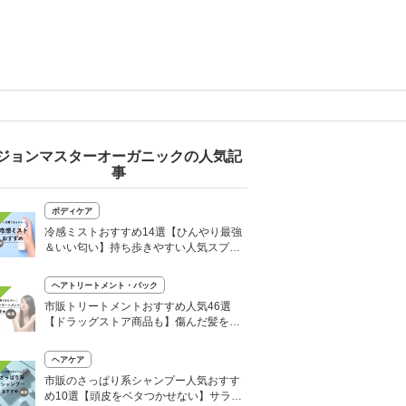
ジョンマスターオーガニックの人気記
事
ボディケア
冷感ミストおすすめ14選【ひんやり最強
＆いい匂い】持ち歩きやすい人気スプレ
ーも
ヘアトリートメント・パック
市販トリートメントおすすめ人気46選
【ドラッグストア商品も】傷んだ髪をサ
ロン級にケア
ヘアケア
市販のさっぱり系シャンプー人気おすす
め10選【頭皮をベタつかせない】サラサ