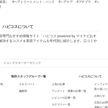
保湿）
#ヘアトリートメント・パック
#ヘアケア
#プチプラ
#シ
剤
ハピコスについて
門おすすめ情報サイト「ハピコス powered by マイナビおす
解決するコスメ＆美容アイテムを年代別に紹介します。口コミや
ジョンマスターオーガニック
制作スタッフグループ一覧
ハピコスについて
グ剤
エキスパート
人気の記事
インフォマ
取り扱いに
編集部
アンケート・調査の記事一覧
お知らせ
レビューの記事一覧
広告のお問
カテゴリー一覧
資料のご案