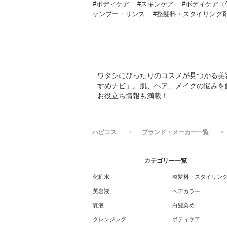
#ボディケア
#スキンケア
#ボディケア（
ャンプー・リンス
#整髪料・スタイリング
ワタシにぴったりのコスメが見つかる美容専
すめナビ」。肌、ヘア、メイクの悩みを
お役立ち情報も満載！
ハピコス
ブランド・メーカー一覧
カテゴリー一覧
化粧水
整髪料・スタイリン
美容液
ヘアカラー
乳液
白髪染め
クレンジング
ボディケア