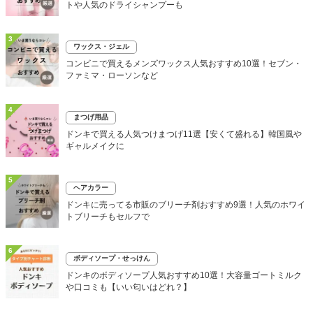
トや人気のドライシャンプーも
3
ワックス・ジェル
コンビニで買えるメンズワックス人気おすすめ10選！セブン・
ファミマ・ローソンなど
4
まつげ用品
ドンキで買える人気つけまつげ11選【安くて盛れる】韓国風や
ギャルメイクに
5
ヘアカラー
ドンキに売ってる市販のブリーチ剤おすすめ9選！人気のホワイ
トブリーチもセルフで
6
ボディソープ・せっけん
ドンキのボディソープ人気おすすめ10選！大容量ゴートミルク
や口コミも【いい匂いはどれ？】