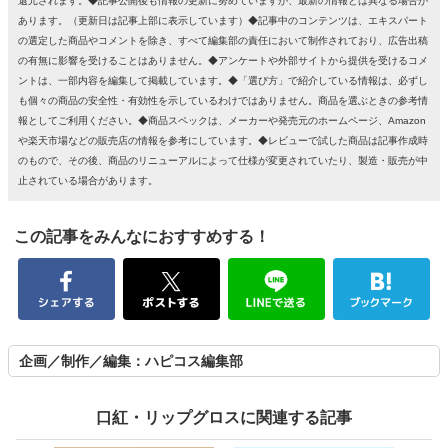
還元されます。◆記事公開後も情報の更新に努めていますが、最新の情報とは異なる場合が
あります。（更新日は記事上部に表示しています）◆記事中のコンテンツは、エキスパート
の選定した商品やコメントを除き、すべて編集部の責任において制作されており、広告出稿
の有無に影響を受けることはありません。◆アンケートや外部サイトから提供を受けるコメ
ントは、一部内容を編集して掲載しています。◆「選び方」で紹介している情報は、必ずし
も個々の商品の安全性・有効性を示しているわけではありません。商品を選ぶときの参考情
報としてご利用ください。◆商品スペックは、メーカーや発売元のホームページ、Amazon
や楽天市場などの販売店の情報を参考にしています。◆レビューで試した商品は記事作成時
のもので、その後、商品のリニューアルによって仕様が変更されていたり、製造・販売が中
止されている場合があります。
この記事をみんなにおすすめする！
企画／制作／編集：ハピコス編集部
口紅・リップグロスに関連する記事