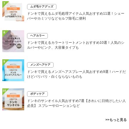
7
ムダ毛ケアグッズ
ドンキで買えるムダ毛処理アイテム人気おすすめ11選！シェー
バーやカミソリなどセルフ除毛に便利
8
ヘアカラー
ドンキで買えるカラートリートメントおすすめ10選！人気のシ
ルバーやピンク、大容量タイプも
9
メンズヘアケア
ドンキで買えるメンズヘアスプレー人気おすすめ9選！ハードだ
けどパリパリ・白くならないものも
10
ボディケア
ドンキのサンオイル人気おすすめ7選【きれいに日焼けしたい人
必見】 スプレーやローションなど
>>もっと見る