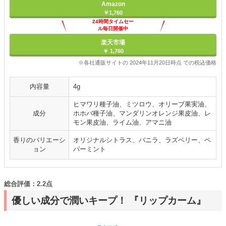
Amazon
￥1,760
24時間タイムセー
ル毎日開催中
楽天市場
￥ 1,760
※各社通販サイトの 2024年11月20日時点 での税込価格
内容量
4g
ヒマワリ種子油、ミツロウ、オリーブ果実油、
成分
ホホバ種子油、マンダリンオレンジ果皮油、レ
モン果皮油、ライム油、アマニ油
香りのバリエーシ
オリジナルシトラス、バニラ、ラズベリー、ペ
ョン
パーミント
総合評価：2.2点
優しい成分で潤いキープ！ 『リップカーム』