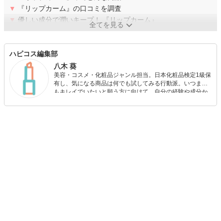
▼
『リップカーム』の口コミを調査
▼
優しい成分で潤いキープ！ 『リップカーム』
全てを見る
ハピコス編集部
八木 葵
美容・コスメ・化粧品ジャンル担当。日本化粧品検定1級保
有し、気になる商品は何でも試してみる行動派。いつまで
もキレイでいたいと願う方に向けて、自分の経験や成分か
ら”本当におすすめできる”ものを紹介するがモットーです！