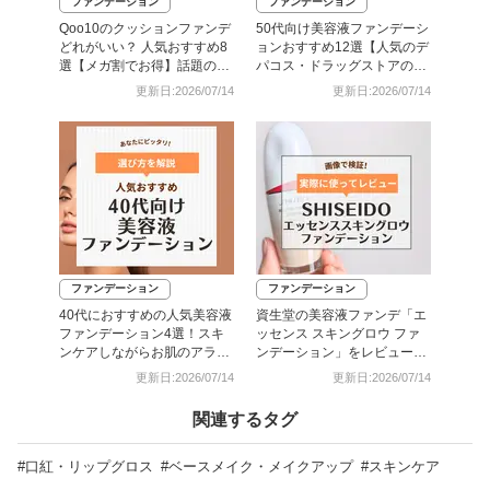
ファンデーション
ファンデーション
Qoo10のクッションファンデ
50代向け美容液ファンデーシ
どれがいい？ 人気おすすめ8
ョンおすすめ12選【人気のデ
選【メガ割でお得】話題のブ
パコス・ドラッグストアのプ
ランドや口コミも
チプ】
更新日:2026/07/14
更新日:2026/07/14
ファンデーション
ファンデーション
40代におすすめの人気美容液
資生堂の美容液ファンデ「エ
ファンデーション4選！スキ
ッセンス スキングロウ ファ
ンケアしながらお肌のアラを
ンデーション」をレビュー！
カバー
色選びや使い方も解説
更新日:2026/07/14
更新日:2026/07/14
関連するタグ
#口紅・リップグロス
#ベースメイク・メイクアップ
#スキンケア