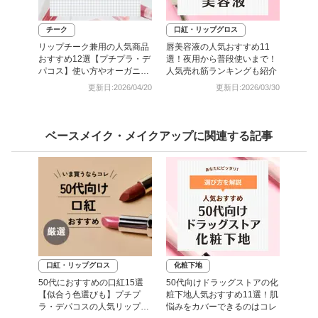
チーク
口紅・リップグロス
リップチーク兼用の人気商品
唇美容液の人気おすすめ11
おすすめ12選【プチプラ・デ
選！夜用から普段使いまで！
パコス】使い方やオーガニッ
人気売れ筋ランキングも紹介
クコスメも
更新日:2026/04/20
更新日:2026/03/30
ベースメイク・メイクアップに関連する記事
口紅・リップグロス
化粧下地
50代におすすめの口紅15選
50代向けドラッグストアの化
【似合う色選びも】プチプ
粧下地人気おすすめ11選！肌
ラ・デパコスの人気リップを
悩みをカバーできるのはコレ