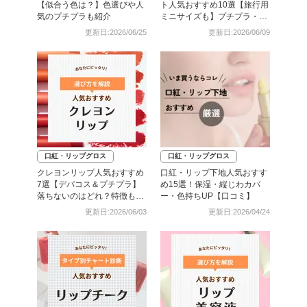
【似合う色は？】色選びや人
ト人気おすすめ10選【旅行用
気のプチプラも紹介
ミニサイズも】プチプラ・デ
パコスも
更新日:2026/06/25
更新日:2026/06/09
口紅・リップグロス
口紅・リップグロス
クレヨンリップ人気おすすめ
口紅・リップ下地人気おすす
7選【デパコス＆プチプラ】
め15選！保湿・縦じわカバ
落ちないのはどれ？特徴も解
ー・色持ちUP【口コミ】
説
更新日:2026/06/03
更新日:2026/04/24