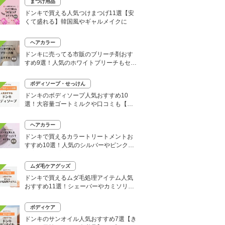
まつげ用品
ドンキで買える人気つけまつげ11選【安
くて盛れる】韓国風やギャルメイクに
ヘアカラー
ドンキに売ってる市販のブリーチ剤おす
すめ9選！人気のホワイトブリーチもセル
フで
ボディソープ・せっけん
ドンキのボディソープ人気おすすめ10
選！大容量ゴートミルクや口コミも【い
い匂いはどれ？】
ヘアカラー
ドンキで買えるカラートリートメントお
すすめ10選！人気のシルバーやピンク、
大容量タイプも
ムダ毛ケアグッズ
ドンキで買えるムダ毛処理アイテム人気
おすすめ11選！シェーバーやカミソリな
どセルフ除毛に便利
ボディケア
ドンキのサンオイル人気おすすめ7選【き