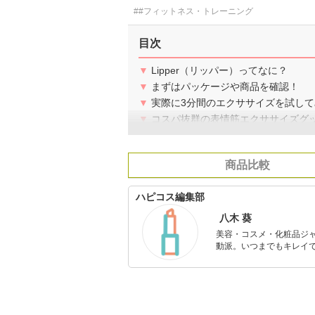
##フィットネス・トレーニング
目次
▼
Lipper（リッパー）ってなに？
▼
まずはパッケージや商品を確認！
▼
実際に3分間のエクササイズを試し
▼
コスパ抜群の表情筋エクササイズグ
商品比較
ハピコス編集部
八木 葵
美容・コスメ・化粧品ジ
動派。いつまでもキレイで
のを紹介するがモットー