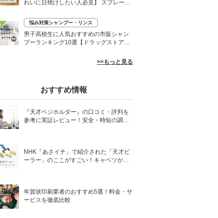
れいに日焼けしたい人必見】 スプレーや
ローションなど
悩み対策シャンプー・リンス
0
男子高校生に人気おすすめの市販シャン
プーランキング10選【ドラッグストア】
さらさらヘアに
>>もっと見る
おすすめ情報
『天才ベジホルダー』の口コミ・評判を
参考に実証レビュー！安全・時短の調理
サポートアイテム！
NHK「あさイチ」で紹介された「天才ピ
ーラー」のここがすごい！キャベツがほ
わほわ4枚刃ピーラーの魅力に迫る！
年賀状印刷業者のおすすめ5選！料金・サ
ービスを徹底比較