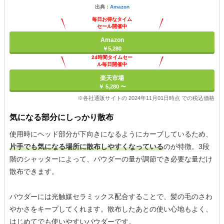
出典：
Amazon
毎日お得なタイム
セール開催中
Amazon
￥5,280
24時間タイムセー
ル毎日開催中
楽天市場
￥ 5,280 〜
※各社通販サイトの 2024年11月01日時点 での税込価格
気になる部分にしっかり散布
使用時にヘッド部分が下向きになるようにカーブしているため、
片手でも気になる場所に散布しやすくなっている
のが特徴。3段
階のシャッターによって、パウダーの量が調節でき必要な量だけ
散布できます。
パウダーには光触媒セラミックス配合することで、髪の毛のさわ
やかさをキープしてくれます。散布したあとの使い心地もよく、
はじめてでも使いやすいパウダーです。