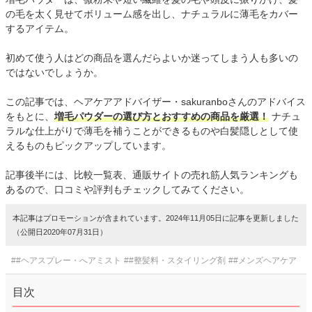
の毛を太く見せてボリューム感を出し、ナチュラルに薄毛をカバー
するアイテム。
初めて使う人はどの商品を選んだらよいか迷ってしまう人も多いの
ではないでしょうか。
この記事では、ヘアケアアドバイザー・sakuranboさんのアドバイス
をもとに、
増毛パウダーの選び方とおすすめの商品を厳選！
ナチュ
ラルな仕上がりで薄毛を補うことができるものや白髪隠しとして使
えるものもピックアップしています。
記事後半には、比較一覧表、通販サイトの売れ筋人気ランキングも
あるので、口コミや評判もチェックしてみてください。
本記事はプロモーションが含まれています。2024年11月05日に記事を更新しました
（公開日2020年07月31日）
##ヘアスプレー・へアミスト
##整髪料・スタイリング剤
##メンズヘアケア
目次