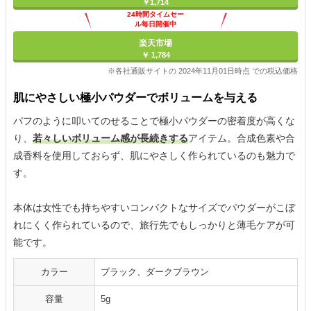
￥1,714
24時間タイムセー
ル毎日開催中
楽天市場
￥ 1,784
※各社通販サイトの 2024年11月01日時点 での税込価格
肌にやさしい極小パウダーでボリュームを与える
パフのように叩いてのせることで極小パウダーの密着度が高くな
り、
若々しいボリューム感が長続きする
アイテム。合成色素や合
成香料を使用しておらず、肌にやさしく作られているのも魅力で
す。
本体は女性でも持ちやすいコンパクトなサイズでパウダーがこぼ
れにくく作られているので、旅行先でもしっかりと薄毛ケアが可
能です。
カラー
ブラック、ダークブラウン
容量
5g