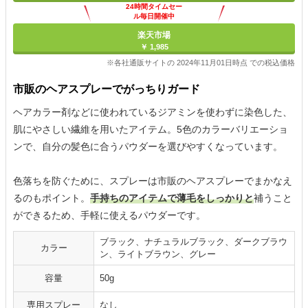
24時間タイムセー
ル毎日開催中
楽天市場
￥ 1,985
※各社通販サイトの 2024年11月01日時点 での税込価格
市販のヘアスプレーでがっちりガード
ヘアカラー剤などに使われているジアミンを使わずに染色した、
肌にやさしい繊維を用いたアイテム。5色のカラーバリエーショ
ンで、自分の髪色に合うパウダーを選びやすくなっています。
色落ちを防ぐために、スプレーは市販のヘアスプレーでまかなえ
るのもポイント。
手持ちのアイテムで薄毛をしっかりと
補うこと
ができるため、手軽に使えるパウダーです。
ブラック、ナチュラルブラック、ダークブラウ
カラー
ン、ライトブラウン、グレー
容量
50g
専用スプレー
なし