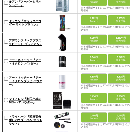
ルアン『スーパーミリオ
Amazon
楽天市場
ンヘアー』
※各社通販サイトの 2024年11月01日時点 での税
込価格
2,292円
1,985円
クラウン『マジックパウ
Amazon
楽天市場
ダー ライトブラウン』
※各社通販サイトの 2024年11月01日時点 での税
込価格
5,280円
5,280〜円
アデランス『ヘアプラス
Amazon
楽天市場
スピードＥ プレミアム』
※各社通販サイトの 2024年11月01日時点 での税
込価格
5,940円
5,940円
アートネイチャー『アー
Amazon
楽天市場
トミクロン パウダー』
※各社通販サイトの 2024年11月01日時点 での税
込価格
5,500円
5,500円
アートネイチャー『アー
Amazon
楽天市場
トミクロンプラビ パウダ
ー』
※各社通販サイトの 2024年11月01日時点 での税
込価格
1,714円
1,784円
マイノロジ『利尻と椿の
Amazon
楽天市場
PONヘアパウダー』
※各社通販サイトの 2024年11月01日時点 での税
込価格
2,480円
2,480円
トライハーツ『頭皮部分
Amazon
楽天市場
隠しパウダーペン サット
サット』
※各社通販サイトの 2024年11月01日時点 での税
込価格