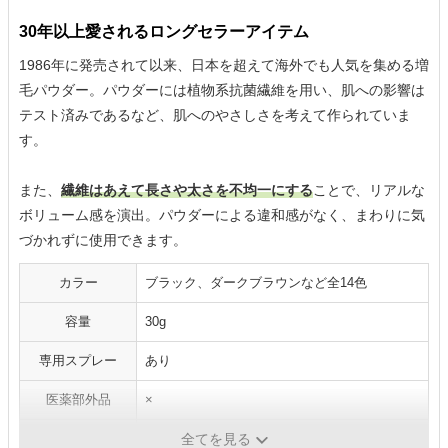
30年以上愛されるロングセラーアイテム
1986年に発売されて以来、日本を超えて海外でも人気を集める増
毛パウダー。パウダーには植物系抗菌繊維を用い、肌への影響は
テスト済みであるなど、肌へのやさしさを考えて作られていま
す。
また、
繊維はあえて長さや太さを不均一にする
ことで、リアルな
ボリューム感を演出。パウダーによる違和感がなく、まわりに気
づかれずに使用できます。
カラー
ブラック、ダークブラウンなど全14色
容量
30g
専用スプレー
あり
医薬部外品
×
成分
-
全てを見る