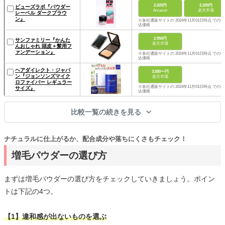
2,020円
2,200円
ビューズラボ『パウダー
Amazon
楽天市場
レーベル ダークブラウ
ン』
※各社通販サイトの 2024年11月01日時点 での税
込価格
2,950円
サンファミリー『かんた
楽天市場
んおしゃれ 頭皮＋髪用フ
ァンデーション』
※各社通販サイトの 2024年11月01日時点 での税
込価格
ヘアダイレクト・ジャパ
3,580〜円
ン『ジョンソンズマイク
楽天市場
ロファイバー レギュラー
※各社通販サイトの 2024年11月01日時点 での税
サイズ』
込価格
比較一覧の続きを見る
ナチュラルに仕上がるか、配合成分や落ちにくさもチェック！
増毛パウダーの選び方
まずは増毛パウダーの選び方をチェックしていきましょう。ポイン
トは下記の4つ。
【1】違和感が出ないものを選ぶ