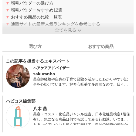
▼
増毛パウダーの選び方
▼
増毛パウダーおすすめ12選
▼
おすすめ商品の比較一覧表
▼
通販サイトの最新人気ランキングを参考にする
全てを見る
選び方
おすすめ商品
この記事を担当するエキスパート
ヘアケアアドバイザー
sakuranbo
美容師経験や自身の子育て経験を活かしたわかりやすい記
事を心掛けています。好奇心旺盛で多趣味なので、日々学
びながら子どもとともに成長中です。 メイクやヘアアレン
ジが好きなので美容師時代は趣味のカメラでモデルを使っ
た撮影や、コンテストでの入賞経験あり。海外生活を経て
ハピコス編集部
結婚後、子育てと両立して複数媒体でライター活動してい
八木 葵
ます。 忙しくても手抜きでもおしゃれを楽しみたい、そん
美容・コスメ・化粧品ジャンル担当。日本化粧品検定1級保
な女性を応援します！ ◆美容師免許◆ヘアケアマイスター
有し、気になる商品は何でも試してみる行動派。いつまで
もキレイでいたいと願う方に向けて、自分の経験や成分か
ら”本当におすすめできる”ものを紹介するがモットーです！