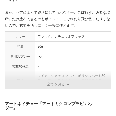
また、パフによって逆さにしてもパウダーがこぼれず、必要な場
所にだけ塗布できるのもポイント。こぼれたり飛び散ったりしな
いので、衣類を汚しにくく手軽に使えます。
カラー
ブラック、ナチュラルブラック
容量
20g
専用スプレー
あり
医薬部外品
×
マイカ、ジメチコン、水、ポリソルベート80、
成分
白金、フランスカイガンショウ樹皮エキス、
全てを見る
（＋／－）酸化鉄、酸化チタン
アートネイチャー『アートミクロンプラビ パウ
ダー』