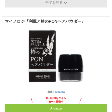
全てを見る
ス、 アロエベラ葉エキス、ほか
マイノロジ『利尻と椿のPONヘアパウダー』
出典：
Amazon
毎日お得なタイム
セール開催中
Amazon