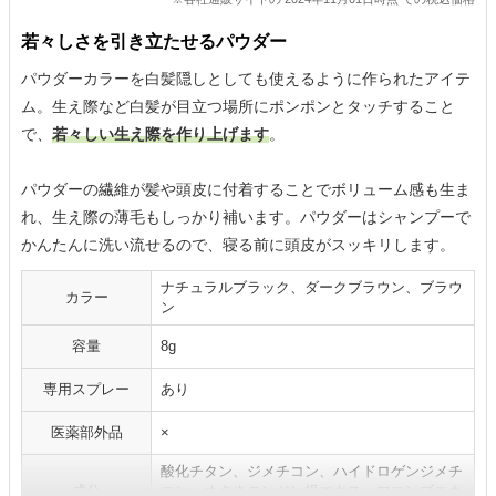
若々しさを引き立たせるパウダー
パウダーカラーを白髪隠しとしても使えるように作られたアイテ
ム。生え際など白髪が目立つ場所にポンポンとタッチすること
で、
若々しい生え際を作り上げます
。
パウダーの繊維が髪や頭皮に付着することでボリューム感も生ま
れ、生え際の薄毛もしっかり補います。パウダーはシャンプーで
かんたんに洗い流せるので、寝る前に頭皮がスッキリします。
ナチュラルブラック、ダークブラウン、ブラウ
カラー
ン
容量
8g
専用スプレー
あり
医薬部外品
×
酸化チタン、ジメチコン、ハイドロゲンジメチ
成分
コン、オタネニンジン根エキス、マコンブエキ