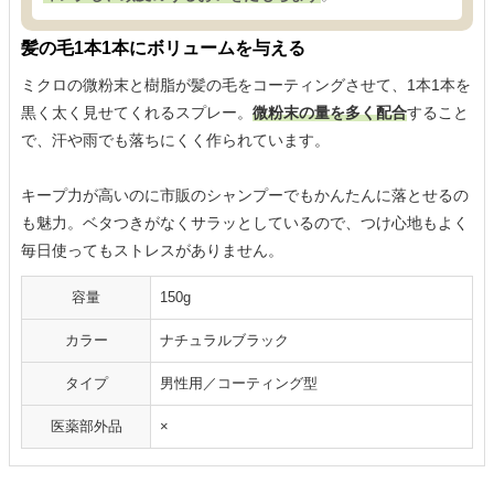
髪の毛1本1本にボリュームを与える
ミクロの微粉末と樹脂が髪の毛をコーティングさせて、1本1本を
黒く太く見せてくれるスプレー。
微粉末の量を多く配合
すること
で、汗や雨でも落ちにくく作られています。
キープ力が高いのに市販のシャンプーでもかんたんに落とせるの
も魅力。ベタつきがなくサラッとしているので、つけ心地もよく
毎日使ってもストレスがありません。
容量
150g
カラー
ナチュラルブラック
タイプ
男性用／コーティング型
医薬部外品
×