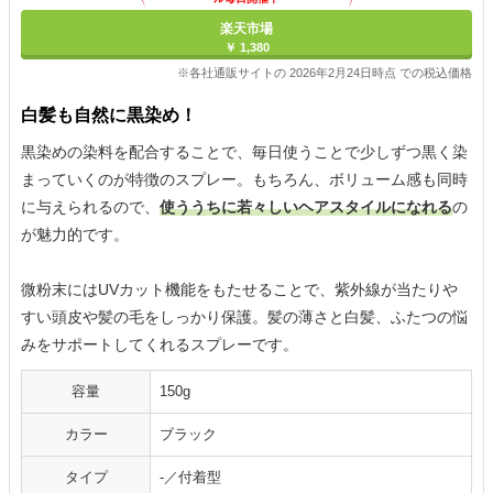
楽天市場
￥ 1,380
※各社通販サイトの 2026年2月24日時点 での税込価格
白髪も自然に黒染め！
黒染めの染料を配合することで、毎日使うことで少しずつ黒く染
まっていくのが特徴のスプレー。もちろん、ボリューム感も同時
に与えられるので、
使ううちに若々しいヘアスタイルになれる
の
が魅力的です。
微粉末にはUVカット機能をもたせることで、紫外線が当たりや
すい頭皮や髪の毛をしっかり保護。髪の薄さと白髪、ふたつの悩
みをサポートしてくれるスプレーです。
容量
150g
カラー
ブラック
タイプ
-／付着型