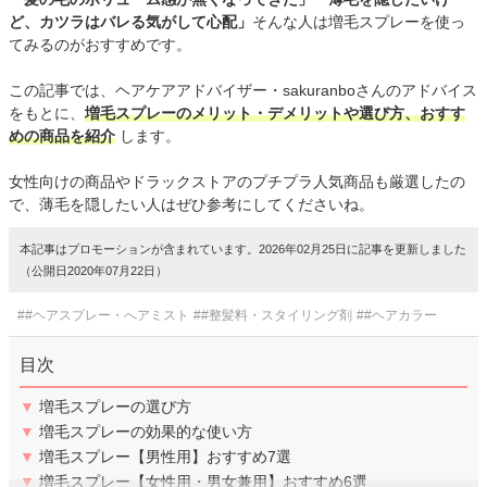
ど、カツラはバレる気がして心配」
そんな人は増毛スプレーを使っ
てみるのがおすすめです。
この記事では、ヘアケアアドバイザー・sakuranboさんのアドバイス
をもとに、
増毛スプレーのメリット・デメリットや選び方、おすす
めの商品を紹介
します。
女性向けの商品やドラックストアのプチプラ人気商品も厳選したの
で、薄毛を隠したい人はぜひ参考にしてくださいね。
本記事はプロモーションが含まれています。2026年02月25日に記事を更新しました
（公開日2020年07月22日）
##ヘアスプレー・へアミスト
##整髪料・スタイリング剤
##ヘアカラー
目次
▼
増毛スプレーの選び方
▼
増毛スプレーの効果的な使い方
▼
増毛スプレー【男性用】おすすめ7選
▼
増毛スプレー【女性用・男女兼用】おすすめ6選