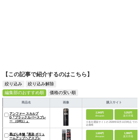
【この記事で紹介するのはこちら】
絞り込み
絞り込み解除
編集部のおすすめ順
価格の安い順
商品名
画像
購入サイト
2,343円
3,252円
アンファー スカルプ
Amazon
楽天市場
D『ブラックカバースプレ
ー （QR1）』
※各社通販サイトの 2026年02月11日時点 での税
込価格
1,624円
1,380円
黒ばら本舗『黒染 ボリュ
Amazon
楽天市場
ームアップヘアスプレ