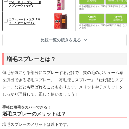
楽天市場
Yahoo!ショッピング
ディース トップシェード
スプレーウィッグ』
※各社通販サイトの 2026年2月24日時点 での税
価格
4,550円
4,840円
エス・ハート・エス『マ
Amazon
楽天市場
イ・ヘアー レディ』
※各社通販サイトの 2026年02月11日時点 での税
込価格
比較一覧の続きを見る
増毛スプレーとは？
薄毛が気になる部分にスプレーするだけで、髪の毛のボリューム感
を演出できる増毛スプレー。「薄毛隠しスプレー」「はげ隠しスプ
レー」などとも呼ばれることもあります。メリットやデメリットを
しっかり理解して、正しく使いましょう！
手軽に薄毛をカバーできる！
増毛スプレーのメリットは？
増毛スプレーのメリットは以下です。