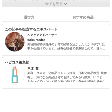
全てを見る
選び方
おすすめ商品
この記事を担当するエキスパート
ヘアケアアドバイザー
sakuranbo
美容師経験や自身の子育て経験を活かしたわかりやすい記
事を心掛けています。好奇心旺盛で多趣味なので、日々学
びながら子どもとともに成長中です。 メイクやヘアアレン
ジが好きなので美容師時代は趣味のカメラでモデルを使っ
た撮影や、コンテストでの入賞経験あり。海外生活を経て
ハピコス編集部
結婚後、子育てと両立して複数媒体でライター活動してい
八木 葵
ます。 忙しくても手抜きでもおしゃれを楽しみたい、そん
美容・コスメ・化粧品ジャンル担当。日本化粧品検定1級保
な女性を応援します！ ◆美容師免許◆ヘアケアマイスター
有し、気になる商品は何でも試してみる行動派。いつまで
もキレイでいたいと願う方に向けて、自分の経験や成分か
ら”本当におすすめできる”ものを紹介するがモットーです！