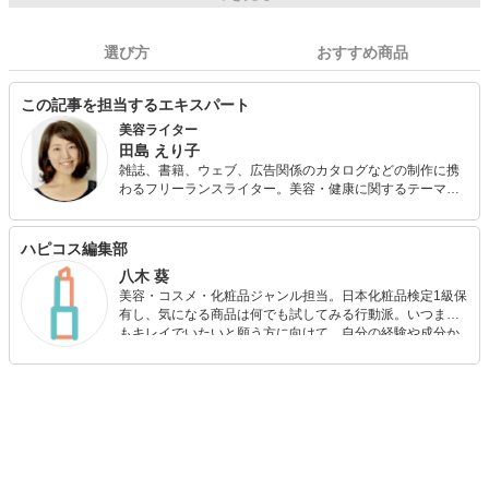
選び方
おすすめ商品
この記事を担当するエキスパート
美容ライター
田島 えり子
雑誌、書籍、ウェブ、広告関係のカタログなどの制作に携
わるフリーランスライター。美容・健康に関するテーマを
得意とし、さまざまな媒体で記事を執筆・監修している。
男の子2人のママ。仕事と子育てに追われるうちに、ふと気
がつけば、鏡に映った自分にがっかり。そして気がつけ
ハピコス編集部
ば、もう若くもない！そんなリアルな経験から、がんばる
八木 葵
女性たちが満たされて、笑顔になれる美容情報をお届けし
美容・コスメ・化粧品ジャンル担当。日本化粧品検定1級保
ます。
有し、気になる商品は何でも試してみる行動派。いつまで
もキレイでいたいと願う方に向けて、自分の経験や成分か
ら”本当におすすめできる”ものを紹介するがモットーです！