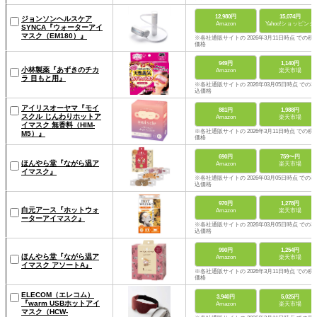
12,980円
15,074円
ジョンソンヘルスケア
Amazon
Yahoo!ショッピング
SYNCA『ウォーターアイ
マスク（EM180）』
※各社通販サイトの 2026年3月11日時点 での税
価格
949円
1,140円
小林製薬『あずきのチカ
Amazon
楽天市場
ラ 目もと用』
※各社通販サイトの 2026年03月05日時点 での税
込価格
アイリスオーヤマ『モイ
881円
1,988円
スクル じんわりホットア
Amazon
楽天市場
イマスク 無香料（HIM-
※各社通販サイトの 2026年3月11日時点 での税
M5）』
価格
690円
759〜円
ほんやら堂『ながら温ア
Amazon
楽天市場
イマスク』
※各社通販サイトの 2026年03月05日時点 での税
込価格
970円
1,278円
白元アース『ホットウォ
Amazon
楽天市場
ーターアイマスク』
※各社通販サイトの 2026年03月05日時点 での税
込価格
990円
1,254円
ほんやら堂『ながら温ア
Amazon
楽天市場
イマスク アソートA』
※各社通販サイトの 2026年3月11日時点 での税
価格
ELECOM（エレコム）
3,940円
5,025円
『warm USBホットアイ
Amazon
楽天市場
マスク（HCW-