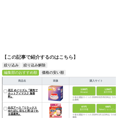
【この記事で紹介するのはこちら】
絞り込み
絞り込み解除
編集部のおすすめ順
価格の安い順
商品名
画像
購入サイト
3,580円
1,356円
花王 めぐりズム『蒸気で
Amazon
楽天市場
ホットアイマスク 無香
料』
※各社通販サイトの 2026年03月05日時点 での税
込価格
877円
938円
白元アース『リラックス
楽天市場
Yahoo!ショッピング
ゆたぽん 目もと用 ほぐれ
る温蒸気』
※各社通販サイトの 2026年3月11日時点 での税
価格