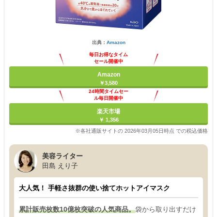
出典：
Amazon
毎日お得なタイム
セール開催中
Amazon
￥3,580
24時間タイムセー
ル毎日開催中
楽天市場
￥ 1,356
※各社通販サイトの 2026年03月05日時点 での税込価格
美容ライター
田島 えり子
大人気！ 手軽さ抜群の使い捨てホットアイマスク
累計販売枚数10億枚突破の人気商品。
袋から取り出すだけ