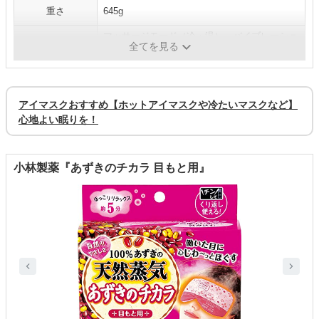
重さ
645g
マッサージモード（冷・温）、バイブレーショ
機能
全てを見る
ン
アイマスクおすすめ【ホットアイマスクや冷たいマスクなど】
心地よい眠りを！
小林製薬『あずきのチカラ 目もと用』