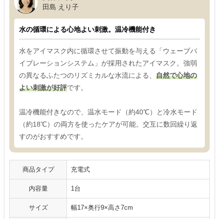
田島 えり子
水の循環による心地よい刺激。温冷機能付き
水をアイマスク内に循環させて振動を与える「ウェーブバ
イブレーションシステム」が採用されたアイマスク。強弱
の異なるふたつのリズミカルな水流による、
自然で心地の
よい刺激が好評
です。
温冷機能付きなので、温水モード（約40℃）と冷水モード
（約18℃）の両方を使ったケアが可能。交互に数回繰り返
すのがおすすめです。
商品タイプ
充電式
内容量
1台
サイズ
幅17×奥行9×高さ7cm