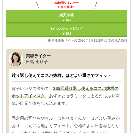
24時間タイムセー
ル毎日開催中
楽天市場
￥ 877
Yahoo!ショッピング
￥ 938
※各社通販サイトの 2026年3月11日時点 での税込価格
美容ライター
田島 えり子
繰り返し使えてコスパ抜群。ほどよい重さでフィット
電子レンジで温めて、
365回繰り返し使えるコスパ抜群の
ホットアイマスク
。あずきとセラミックによるたっぷり蒸
気が目元全体を包み込みます。
固定用の耳ひもやベルトはありませんが、ほどよい重みが
あり、目元に心地よくフィット。心地のよい圧を感じなが