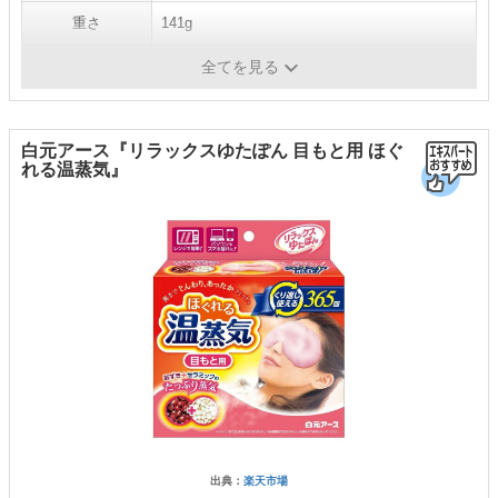
重さ
141g
機能
蒸気浴
全てを見る
白元アース『リラックスゆたぽん 目もと用 ほぐ
れる温蒸気』
出典：
楽天市場