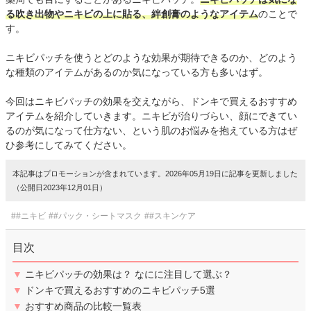
る吹き出物やニキビの上に貼る、絆創膏のようなアイテム
のことで
す。
ニキビパッチを使うとどのような効果が期待できるのか、どのよう
な種類のアイテムがあるのか気になっている方も多いはず。
今回はニキビパッチの効果を交えながら、ドンキで買えるおすすめ
アイテムを紹介していきます。ニキビが治りづらい、顔にできてい
るのが気になって仕方ない、という肌のお悩みを抱えている方はぜ
ひ参考にしてみてください。
本記事はプロモーションが含まれています。2026年05月19日に記事を更新しました
（公開日2023年12月01日）
##ニキビ
##パック・シートマスク
##スキンケア
目次
▼
ニキビパッチの効果は？ なにに注目して選ぶ？
▼
ドンキで買えるおすすめのニキビパッチ5選
▼
おすすめ商品の比較一覧表