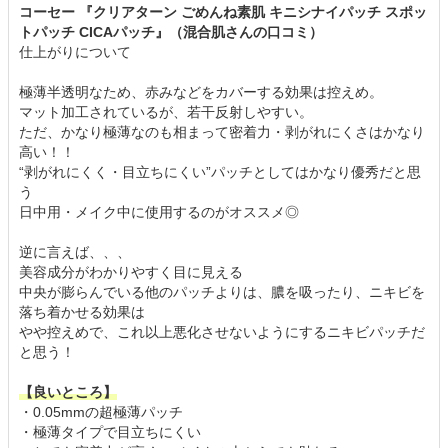
コーセー 『クリアターン ごめんね素肌 キニシナイパッチ スポッ
トパッチ CICAパッチ』（混合肌さんの口コミ）
仕上がりについて
極薄半透明なため、赤みなどをカバーする効果は控えめ。
マット加工されているが、若干反射しやすい。
ただ、かなり極薄なのも相まって密着力・剥がれにくさはかなり
高い！！
“剥がれにくく・目立ちにくい”パッチとしてはかなり優秀だと思
う
日中用・メイク中に使用するのがオススメ◎
逆に言えば、、、
美容成分がわかりやすく目に見える
中央が膨らんでいる他のパッチよりは、膿を吸ったり、ニキビを
落ち着かせる効果は
やや控えめで、これ以上悪化させないようにするニキビパッチだ
と思う！
【良いところ】
・0.05mmの超極薄パッチ
・極薄タイプで目立ちにくい