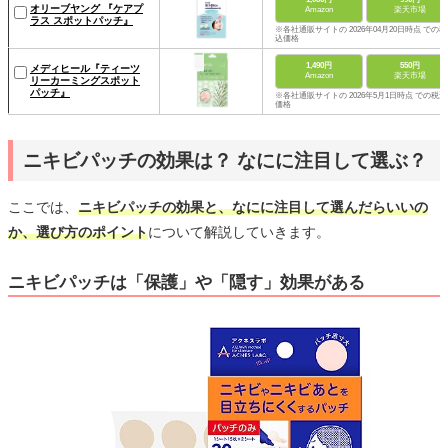
オリーブヤング 『ケアプ
Amazon
楽天市場
ラス スポットパッチ』
※各社通販サイトの 2026年04月20日時点 での税
込価格
1,490円
550円
メディヒール『ティーツ
Amazon
楽天市場
リーカーミングスポット
パッチ』
※各社通販サイトの 2026年5月1日時点 での税込
価格
ニキビパッチの効果は？ なにに注目して選ぶ？
ここでは、
ニキビパッチの効果と、なにに注目して選んだらいいの
か、選び方のポイント
について解説していきます。
ニキビパッチは「保護」や「隠す」効果がある