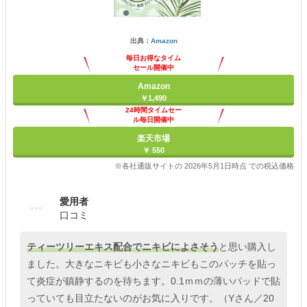
出典：
Amazon
毎日お得なタイム
セール開催中
Amazon
￥1,490
24時間タイムセー
ル毎日開催中
楽天市場
￥ 550
※各社通販サイトの 2026年5月1日時点 での税込価格
愛用者
口コミ
ティーツリーエキス配合でニキビによさそう
と思い購入し
ました。大きなニキビも小さなニキビもこのパッチを貼っ
て炎症が鎮静するのを待ちます。0.1ｍｍの薄いパッドで貼
っていても目立たないのがお気に入りです。（Yさん／20