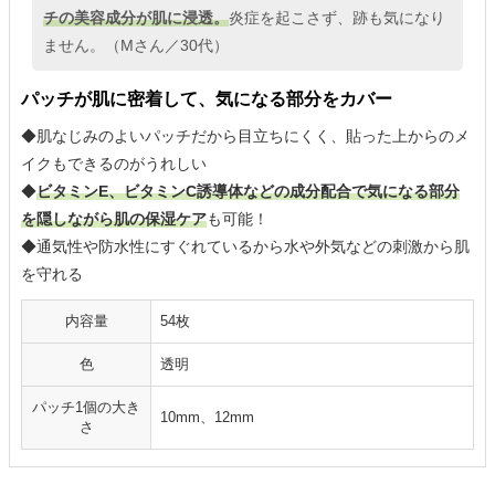
チの美容成分が肌に浸透。
炎症を起こさず、跡も気になり
ません。（Mさん／30代）
パッチが肌に密着して、気になる部分をカバー
◆肌なじみのよいパッチだから目立ちにくく、貼った上からのメ
イクもできるのがうれしい
◆
ビタミンE、ビタミンC誘導体などの成分配合で気になる部分
を隠しながら肌の保湿ケア
も可能！
◆通気性や防水性にすぐれているから水や外気などの刺激から肌
を守れる
内容量
54枚
色
透明
パッチ1個の大き
10mm、12mm
さ