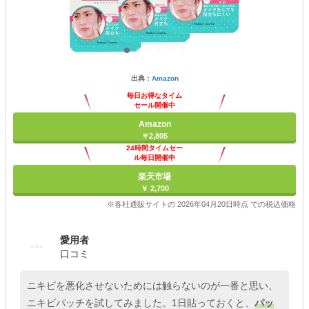
出典：
Amazon
毎日お得なタイム
セール開催中
Amazon
￥2,805
24時間タイムセー
ル毎日開催中
楽天市場
￥ 2,700
※各社通販サイトの 2026年04月20日時点 での税込価格
愛用者
口コミ
ニキビを悪化させないためには触らないのが一番と思い、
ニキビパッチを試してみました。1日貼っておくと、
パッ