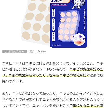
出典：Amazon
この商品を見る
ニキビパッチはニキビに貼る絆創膏のようなアイテムのこと。ニキ
ビが隠れるほどの小さなシール状のもので、
ニキビの炎症を沈めた
り、外部の刺激から守ったりしながらニキビの悪化を防ぐ
効果に期
待ができます。
また、ニキビが気になって触ったり、ニキビの上からメイクをした
りすることで菌が繁殖してニキビを悪化させるのを防げるのもうれ
しいポイントです。ニキビパッチを貼ることで
気になるニキビも隠