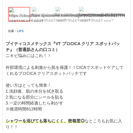
出典：
LIPS
ブイティコスメテックス『VT プロCICA クリア スポットパッ
チ』（普通肌さんの口コミ）
ニキビ悩みにはこれ！！
外部環境による刺激から肌を保護！！CICAでスポットケアして
くれるプロCICA クリアスポットパッチです
使い方はとっても簡単！
1.洗顔後、肌の水分を拭き取る
2.気になる部分にシールを貼る
3.一定の時間経過したら剥がす
※推奨時間812時間
シャワーを浴びても落ちにくく、密着度◎
なところもお気に入
り！！