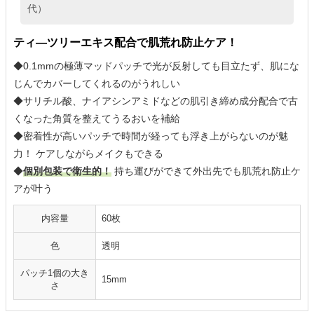
代）
ティ―ツリーエキス配合で肌荒れ防止ケア！
◆0.1mmの極薄マッドパッチで光が反射しても目立たず、肌にな
じんでカバーしてくれるのがうれしい
◆サリチル酸、ナイアシンアミドなどの肌引き締め成分配合で古
くなった角質を整えてうるおいを補給
◆密着性が高いパッチで時間が経っても浮き上がらないのが魅
力！ ケアしながらメイクもできる
◆
個別包装で衛生的！
持ち運びができて外出先でも肌荒れ防止ケ
アが叶う
内容量
60枚
色
透明
パッチ1個の大き
15mm
さ