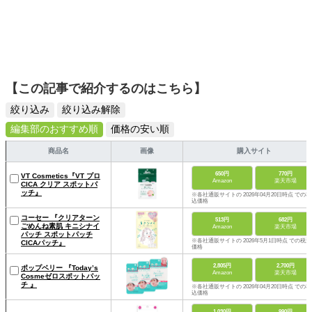
【この記事で紹介するのはこちら】
絞り込み
絞り込み解除
編集部のおすすめ順
価格の安い順
商品名
画像
購入サイト
650円
770円
VT Cosmetics『VT プロ
Amazon
楽天市場
CICA クリア スポットパ
ッチ』
※各社通販サイトの 2026年04月20日時点 での税
込価格
コーセー 『クリアターン
513円
682円
ごめんね素肌 キニシナイ
Amazon
楽天市場
パッチ スポットパッチ
※各社通販サイトの 2026年5月1日時点 での税込
CICAパッチ』
価格
2,805円
2,700円
ポップベリー 『Today’s
Amazon
楽天市場
Cosmeゼロスポットパッ
チ 』
※各社通販サイトの 2026年04月20日時点 での税
込価格
1,030円
990円