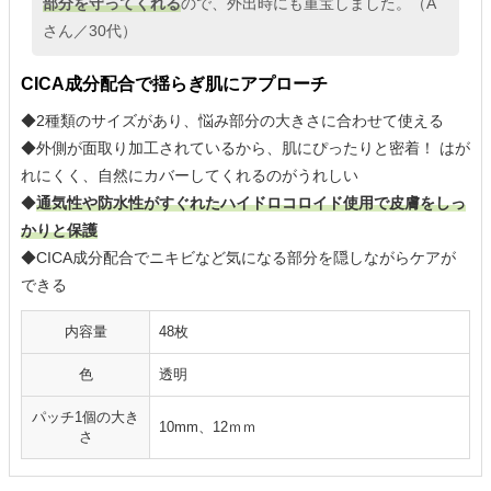
部分を守ってくれる
ので、外出時にも重宝しました。（A
さん／30代）
CICA成分配合で揺らぎ肌にアプローチ
◆2種類のサイズがあり、悩み部分の大きさに合わせて使える
◆外側が面取り加工されているから、肌にぴったりと密着！ はが
れにくく、自然にカバーしてくれるのがうれしい
◆
通気性や防水性がすぐれたハイドロコロイド使用で皮膚をしっ
かりと保護
◆CICA成分配合でニキビなど気になる部分を隠しながらケアが
できる
内容量
48枚
色
透明
パッチ1個の大き
10mm、12ｍｍ
さ