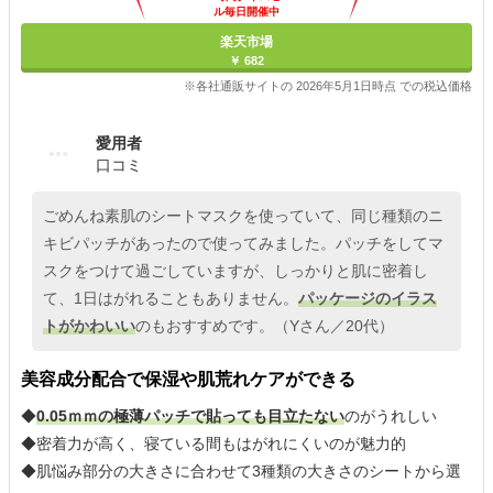
ル毎日開催中
楽天市場
￥ 682
※各社通販サイトの 2026年5月1日時点 での税込価格
愛用者
口コミ
ごめんね素肌のシートマスクを使っていて、同じ種類のニ
キビパッチがあったので使ってみました。パッチをしてマ
スクをつけて過ごしていますが、しっかりと肌に密着し
て、1日はがれることもありません。
パッケージのイラス
トがかわいい
のもおすすめです。（Yさん／20代）
美容成分配合で保湿や肌荒れケアができる
◆
0.05ｍｍの極薄パッチで貼っても目立たない
のがうれしい
◆密着力が高く、寝ている間もはがれにくいのが魅力的
◆肌悩み部分の大きさに合わせて3種類の大きさのシートから選