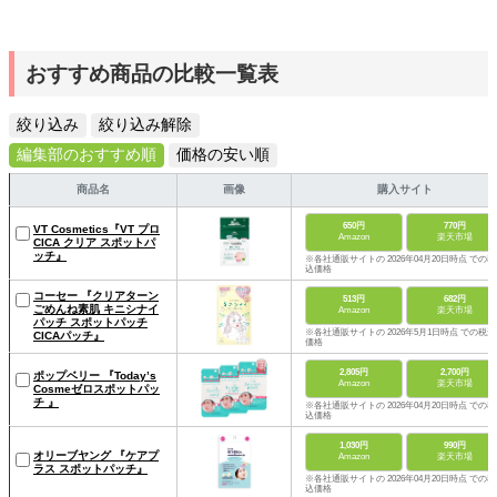
おすすめ商品の比較一覧表
絞り込み
絞り込み解除
編集部のおすすめ順
価格の安い順
商品名
画像
購入サイト
650円
770円
VT Cosmetics『VT プロ
Amazon
楽天市場
CICA クリア スポットパ
ッチ』
※各社通販サイトの 2026年04月20日時点 での税
込価格
コーセー 『クリアターン
513円
682円
ごめんね素肌 キニシナイ
Amazon
楽天市場
パッチ スポットパッチ
※各社通販サイトの 2026年5月1日時点 での税込
CICAパッチ』
価格
2,805円
2,700円
ポップベリー 『Today’s
Amazon
楽天市場
Cosmeゼロスポットパッ
チ 』
※各社通販サイトの 2026年04月20日時点 での税
込価格
1,030円
990円
オリーブヤング 『ケアプ
Amazon
楽天市場
ラス スポットパッチ』
※各社通販サイトの 2026年04月20日時点 での税
込価格