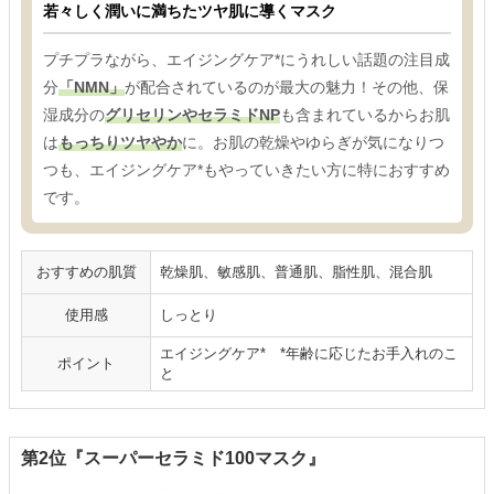
若々しく潤いに満ちたツヤ肌に導くマスク
プチプラながら、エイジングケア*にうれしい話題の注目成
分
「NMN」
が配合されているのが最大の魅力！その他、保
湿成分の
グリセリンやセラミドNP
も含まれているからお肌
は
もっちりツヤやか
に。お肌の乾燥やゆらぎが気になりつ
つも、エイジングケア*もやっていきたい方に特におすすめ
です。
おすすめの肌質
乾燥肌、敏感肌、普通肌、脂性肌、混合肌
使用感
しっとり
エイジングケア* *年齢に応じたお手入れのこ
ポイント
と
第2位『スーパーセラミド100マスク』