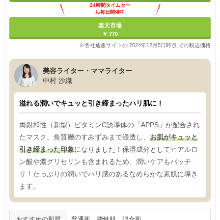
24時間タイムセー
ル毎日開催中
楽天市場
￥ 770
※各社通販サイトの 2024年12月5日時点 での税込価格
美容ライター・ママライター
中村 沙織
溢れる潤いでキュッと引き締まったハリ肌に！
両親和性（新型）ビタミンC誘導体の「APPS」が配合され
たマスク。角質層のすみずみまで浸透し、
お肌がキュッと
引き締まった印象
になりました！保湿成分としてヒアルロ
ン酸や濃グリセリンも含まれるため、潤いケアもバッチ
リ！たっぷりの潤いでハリ感のあるなめらかな素肌に導き
ます。
おすすめの肌質
普通肌、脂性肌、混合肌