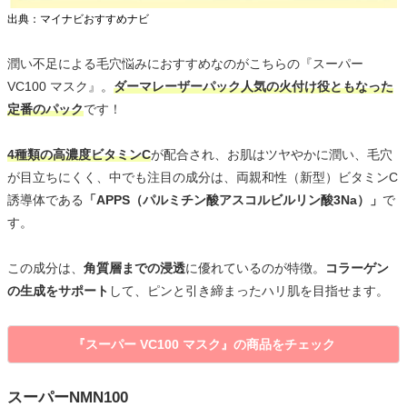
出典：マイナビおすすめナビ
潤い不足による毛穴悩みにおすすめなのがこちらの『スーパー
VC100 マスク』。
ダーマレーザーパック人気の火付け役ともなった
定番のパック
です！
4種類の高濃度ビタミンC
が配合され、お肌はツヤやかに潤い、毛穴
が目立ちにくく、中でも注目の成分は、両親和性（新型）ビタミンC
誘導体である
「APPS（パルミチン酸アスコルビルリン酸3Na）」
で
す。
この成分は、
角質層までの浸透
に優れているのが特徴。
コラーゲン
の生成をサポート
して、ピンと引き締まったハリ肌を目指せます。
『スーパー VC100 マスク』の商品をチェック
スーパーNMN100