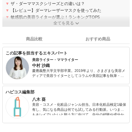
▼
ザ・ダーママスクシリーズとの違いは？
▼
【レビュー】ダーマレーザーマスクを使ってみた
▼
敏感肌の美容ライターが選ぶ！ランキングTOP5
全てを見る
商品比較
おすすめ商品
この記事を担当するエキスパート
美容ライター・ママライター
中村 沙織
慶應義塾大学文学部卒業。2019年より、さまざまな美容メ
ディアで美容ライターとしてコラムや美容記事を執筆・連
載しています。また、日本化粧品検定1級を保持する美容の
専門家として、美容記事の監修にも携わっています。さら
に、自身で美容サイトを運営し、自身の経験をもとにした
ハピコス編集部
「丁寧で優しいスキンケア・ボディケア」について発信し
八木 葵
ています。
美容・コスメ・化粧品ジャンル担当。日本化粧品検定1級保
有し、気になる商品は何でも試してみる行動派。いつまで
もキレイでいたいと願う方に向けて、自分の経験や成分か
ら”本当におすすめできる”ものを紹介するがモットーです！