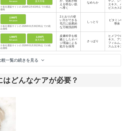
か、化粧が映
ゲン、シソ葉
Amazon
楽天市場
なめらか
える明るい肌
エキス、ハイ
※各社通販サイトの 2026年2月4日時点 での税込
へ導く
ビスカス花エ
価格
キス（保湿成
分）
2とおりの使
2,980円
い方ができる
ビタミンC誘
Amazon
しっとり
毛穴に効果的
導体
※各社通販サイトの 2026年01月26日時点 での税
な万能洗顔料
込価格
皮膚科学を根
ヒメフウロエ
1,980円
2,230円
拠としたオバ
キス、アスコ
Amazon
楽天市場
さっぱり
ジ理論による
フィルムノド
※各社通販サイトの 2026年01月26日時点 での税
処方を採用
スムエキス、
込価格
アスコルビン
酸（うるおい
成分）
比較一覧の続きを見る
にはどんなケアが必要？