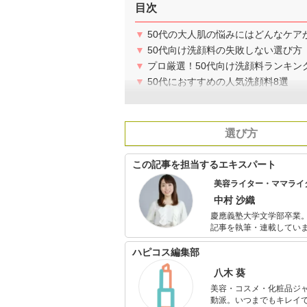
目次
▼
50代の大人肌の悩みにはどんなケア
▼
50代向け洗顔料の失敗しない選び方
▼
プロ厳選！50代向け洗顔料ランキング
▼
50代におすすめの人気洗顔料8選
選び方
この記事を担当するエキスパート
美容ライター・ママライ
中村 沙織
慶應義塾大学文学部卒業。
記事を執筆・連載してい
監修にも携わっています
しいスキンケア・ボディ
ハピコス編集部
八木 葵
美容・コスメ・化粧品ジ
動派。いつまでもキレイで