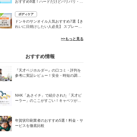
おすすめ9選！ハードだけどパリパリ・白
くならないものも
ボディケア
0
ドンキのサンオイル人気おすすめ7選【き
れいに日焼けしたい人必見】 スプレーや
ローションなど
>>もっと見る
おすすめ情報
『天才ベジホルダー』の口コミ・評判を
参考に実証レビュー！安全・時短の調理
サポートアイテム！
NHK「あさイチ」で紹介された「天才ピ
ーラー」のここがすごい！キャベツがほ
わほわ4枚刃ピーラーの魅力に迫る！
年賀状印刷業者のおすすめ5選！料金・サ
ービスを徹底比較