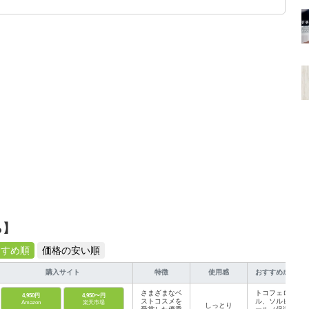
です！
ら】
すすめ順
価格の安い順
購入サイト
特徴
使用感
おすすめ成分
さまざまなベ
トコフェロー
4,950円
4,950〜円
ストコスメを
ル、ソルビト
Amazon
楽天市場
しっとり