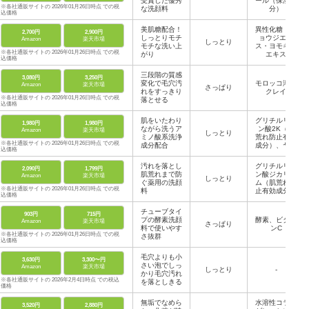
受賞した優秀
ール（保湿成
※各社通販サイトの 2026年01月26日時点 での税
な洗顔料
分）
込価格
美肌糖配合！
異性化糖・チ
2,700円
2,900円
しっとりモチ
ョウジエキ
Amazon
楽天市場
しっとり
モチな洗い上
ス・ヨモギ葉
※各社通販サイトの 2026年01月26日時点 での税
がり
エキス
込価格
三段階の質感
3,080円
3,250円
変化で毛穴汚
モロッコ溶岩
Amazon
楽天市場
さっぱり
れをすっきり
クレイ
※各社通販サイトの 2026年01月26日時点 での税
落とせる
込価格
肌をいたわり
グリチルリチ
1,980円
1,980円
ながら洗うア
ン酸2K（肌
Amazon
楽天市場
しっとり
ミノ酸系洗浄
荒れ防止有効
※各社通販サイトの 2026年01月26日時点 での税
成分配合
成分）、ヤシ
込価格
油脂肪酸アシ
ルグリシンK
汚れを落とし
グリチルリチ
2,090円
1,799円
液（アミノ酸
肌荒れまで防
ン酸ジカリウ
Amazon
楽天市場
しっとり
系洗浄成分）
ぐ薬用の洗顔
ム（肌荒れ防
※各社通販サイトの 2026年01月26日時点 での税
料
止有効成分）
込価格
チューブタイ
903円
715円
プの酵素洗顔
酵素、ビタミ
Amazon
楽天市場
さっぱり
料で使いやす
ンC
※各社通販サイトの 2026年01月26日時点 での税
さ抜群
込価格
毛穴よりも小
3,630円
3,300〜円
さい泡でしっ
Amazon
楽天市場
しっとり
-
かり毛穴汚れ
※各社通販サイトの 2026年2月4日時点 での税込
を落としきる
価格
無垢でなめら
水溶性コラー
3,520円
2,880円