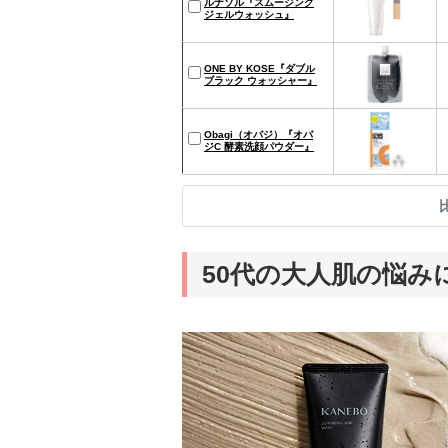
ルナソル『スムージング
ジェルウォッシュ』
ONE BY KOSE『ダブル
ブラック ウォッシャー』
Obagi（オバジ）『オバ
ジC 酵素洗顔パウダー』
50代の大人肌の悩み