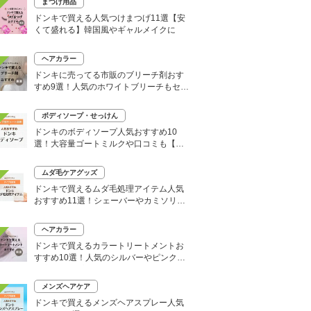
まつげ用品
ドンキで買える人気つけまつげ11選【安
くて盛れる】韓国風やギャルメイクに
ヘアカラー
ドンキに売ってる市販のブリーチ剤おす
すめ9選！人気のホワイトブリーチもセル
フで
ボディソープ・せっけん
ドンキのボディソープ人気おすすめ10
選！大容量ゴートミルクや口コミも【い
い匂いはどれ？】
ムダ毛ケアグッズ
ドンキで買えるムダ毛処理アイテム人気
おすすめ11選！シェーバーやカミソリな
どセルフ除毛に便利
ヘアカラー
ドンキで買えるカラートリートメントお
すすめ10選！人気のシルバーやピンク、
大容量タイプも
メンズヘアケア
ドンキで買えるメンズヘアスプレー人気