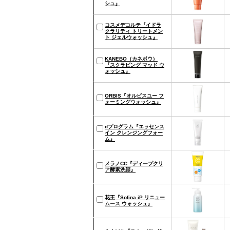
シュ』
コスメデコルテ『イドラ
クラリティ トリートメン
ト ジェルウォッシュ』
KANEBO（カネボウ）
『スクラビング マッド ウ
ォッシュ』
ORBIS『オルビスユー フ
ォーミングウォッシュ』
dプログラム『エッセンス
イン クレンジングフォー
ム』
メラノCC『ディープクリ
ア酵素洗顔』
花王『Sofina iP リニュー
ムース ウォッシュ』