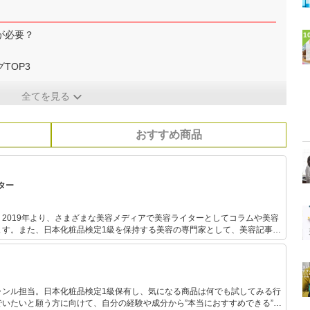
が必要？
1
TOP3
全てを見る
おすすめ商品
ター
2019年より、さまざまな美容メディアで美容ライターとしてコラムや美容
ます。また、日本化粧品検定1級を保持する美容の専門家として、美容記事の
。さらに、自身で美容サイトを運営し、自身の経験をもとにした「丁寧で優
ケア」について発信しています。
ャンル担当。日本化粧品検定1級保有し、気になる商品は何でも試してみる行
いたいと願う方に向けて、自分の経験や成分から”本当におすすめできる”も