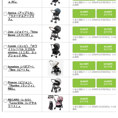
ュ AC』
※各社通販サイトの 2026年01月08日時点 での税
込価格
41,009円
49,500円
Aprica（アップリカ）
Amazon
楽天市場
『ラクーナエアープラ
ス』
※各社通販サイトの 2026年01月08日時点 での税
込価格
22,821円
30,770円
Joie（ジョイー）『Sma
Amazon
楽天市場
Baggi（スマバギ）』
※各社通販サイトの 2026年1月22日時点 での税
価格
Combi（コンビ）『ホワ
50,412円
66,149円
イトレーベル スゴカル
Amazon
楽天市場
minimo（ミニモ） エッ
※各社通販サイトの 2026年01月08日時点 での税
グショック AN』
込価格
101,750円
107,525円
bugaboo（バガブー）
Amazon
楽天市場
『Bee（ビー）6』
※各社通販サイトの 2026年01月08日時点 での税
込価格
49,800円
64,900円
Pigeon（ピジョン）
Amazon
楽天市場
『Runfee（ランフィ）
RB1』
※各社通販サイトの 2026年01月08日時点 での税
込価格
29,800円
RECARO（レカロ）
楽天市場
『Lexa Elite（レクサエ
リート）』
※各社通販サイトの 2026年1月22日時点 での税
価格