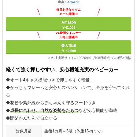
出典：
Amazon
毎日お得なタイム
セール開催中
Amazon
￥41,009
24時間タイムセー
ル毎日開催中
楽天市場
￥ 49,500
※各社通販サイトの 2026年01月08日時点 での税込価格
軽くて強く押しやすい、安心機能充実のベビーカー
◆オート4キャス機能つきで押しやすく軽量
◆がっちりフレームと安心サスペンションで、全身を守ってくれ
る
◆花粉や紫外線から赤ちゃんを守るフードつき
◆
成長に合わせ、自然な姿勢をたもつ
など安心機能が満載
◆開閉かんたんで自立する
対象月齢
生後1カ月～3歳（体重15kgまで）