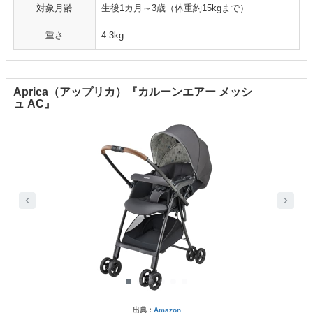
対象月齢
生後1カ月～3歳（体重約15kgまで）
重さ
4.3kg
Aprica（アップリカ）『カルーンエアー メッシ
ュ AC』
出典：
Amazon