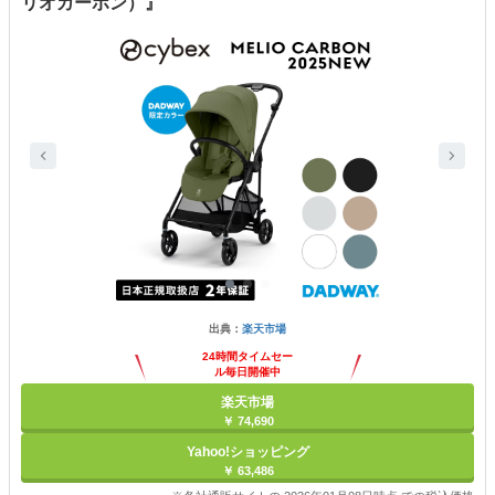
リオカーボン）』
出典：
楽天市場
24時間タイムセー
ル毎日開催中
楽天市場
￥ 74,690
Yahoo!ショッピング
￥ 63,486