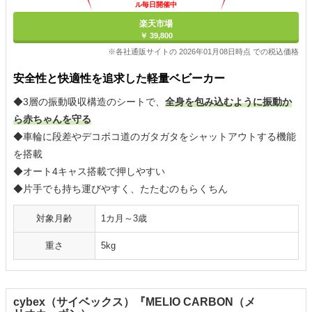
ル毎日開催中
楽天市場
￥ 39,800
※各社通販サイトの 2026年01月08日時点 での税込価格
安全性と快適性を追求した軽量ベビーカー
◆3層の振動吸収構造のシートで、
全身を包み込むように振動か
ら赤ちゃんを守る
◆車輪に段差やデコボコ道のガタガタをシャットアウトする機能
を搭載
◆オート4キャス搭載で押しやすい
◆片手でも持ち運びやすく、たたむのもらくちん
対象月齢
1カ月～3歳
重さ
5kg
cybex（サイベックス）『MELIO CARBON（メ