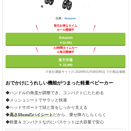
出典：
Amazon
毎日お得なタイム
セール開催中
Amazon
￥22,991
24時間タイムセー
ル毎日開催中
楽天市場
￥ 22,990
※各社通販サイトの 2026年01月08日時点 での税込価格
おでかけにうれしい機能がつまった軽量ベビーカー
◆ハンドルの角度が調整でき、コンパクトにたためる
◆メッシュシートでサラッと快適
◆ヘッドサポートで頭と首をしっかり支える
◆
高さ55cmのハイシート
だから、乗せ降ろしらくらく
◆軽量＆コンパクトなのにバスケットは大容量で安心