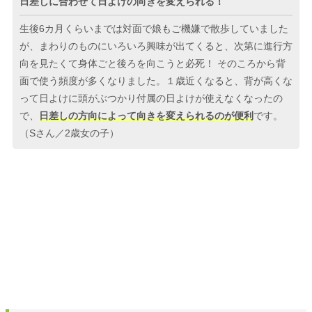
日差しに合わせて日よけの向きを変えられる！
生後6カ月くらいまでは対面で娘もご機嫌で散歩していました
が、まわりのものにいろいろ興味が出てくると、次第に進行方
向を見たくて身体ごと後ろを向こうと必死！ そのころから背
面で使う頻度が多くなりました。１歳近くなると、背が高くな
って日よけに頭がぶつかり付属の日よけが使えなくなったの
で、
日差しの方向によって向きを変えられるのが便利
です。
（Sさん／2歳女の子）