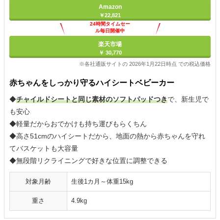
Amazon
￥22,821
24時間タイムセー
ル毎日開催中
楽天市場
￥ 30,770
※各社通販サイトの 2026年1月22日時点 での税込価格
赤ちゃんをしっかり守るハイシートベビーカー
◆
チャイルドシートと同じ素材のソフトパッドつき
で、新生児で
も安心
◆軽量だからおでかけも持ち運びもらくちん
◆高さ51cmのハイシートだから、地面の熱から赤ちゃんを守れ
てバスケットも大容量
◆無段階リクライニングで好きな位置に調整できる
対象月齢
生後1カ月～体重15kg
重さ
4.9kg