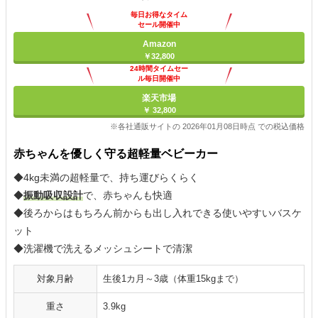
毎日お得なタイム
セール開催中
Amazon
￥32,800
24時間タイムセー
ル毎日開催中
楽天市場
￥ 32,800
※各社通販サイトの 2026年01月08日時点 での税込価格
赤ちゃんを優しく守る超軽量ベビーカー
◆4kg未満の超軽量で、持ち運びらくらく
◆
振動吸収設計
で、赤ちゃんも快適
◆後ろからはもちろん前からも出し入れできる使いやすいバスケ
ット
◆洗濯機で洗えるメッシュシートで清潔
対象月齢
生後1カ月～3歳（体重15kgまで）
重さ
3.9kg