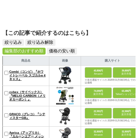
【この記事で紹介するのはこちら】
絞り込み
絞り込み解除
編集部のおすすめ順
価格の安い順
商品名
画像
購入サイト
40,806円
39,800円
Combi（コンビ）『ホワ
Amazon
楽天市場
イトレーベル スゴカルα 4
キャス』
※各社通販サイトの 2026年01月08日時点 での税
込価格
74,690円
63,486円
cybex（サイベックス）
楽天市場
Yahoo!ショッピング
『MELIO CARBON（メリ
オカーボン）』
※各社通販サイトの 2026年01月08日時点 での税
込価格
22,991円
22,990円
GRACO（グレコ）『シテ
Amazon
楽天市場
ィスターGB』
※各社通販サイトの 2026年01月08日時点 での税
込価格
32,800円
32,800円
Aprica（アップリカ）
Amazon
楽天市場
『カルーンエアー メッシ