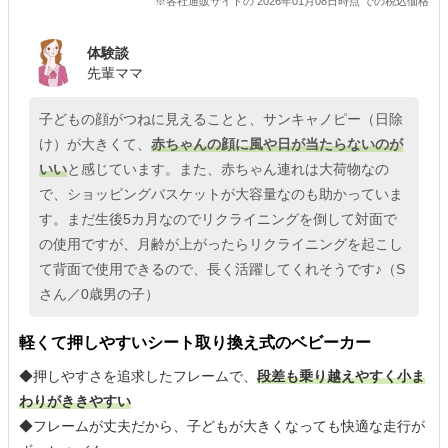
※各社通販サイトの 2026年01月08日時点 での税込価格
体験談
先輩ママ
子どもの顔がつねに見えることと、サンキャノピー（日除
け）が大きくて、
赤ちゃんの顔に風や日が当たらないのが
いい
と感じています。また、赤ちゃん連れは大荷物なの
で、ショッピングバスケットが大容量なのも助かっていま
す。まだ生後5カ月なのでリクライニングを倒して対面で
の使用ですが、月齢が上がったらリクライニングを起こし
て背面で使用できるので、長く活躍してくれそうです♪（S
さん／0歳男の子）
軽くて押しやすいシート取り換え式のベビーカー
◆押しやすさを追求したフレームで、
段差も乗り越えやすく小ま
わりがききやすい
◆フレームが丈夫だから、子どもが大きくなっても快適な走行が