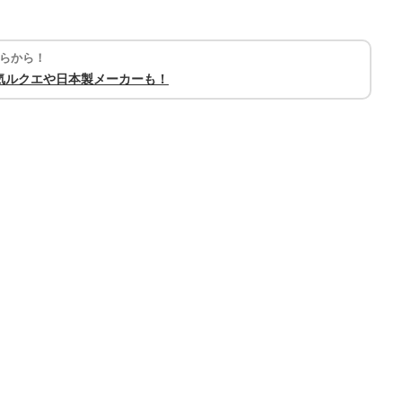
らから！
気ルクエや日本製メーカーも！