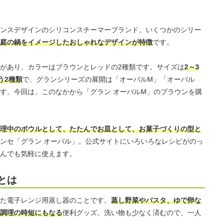
ンスデザインのシリコンスチーマーブランド。いくつかのシリー
庭の鍋をイメージしたおしゃれなデザインが特徴
です。
があり、カラーはブラウンとレッドの2種類です。サイズは
2～3
う2種類
で、グランシリーズの展開は「オーバルM」「オーバル
ます。今回は、このなかから「グラン オーバルM」のブラウンを購
理中のボウルとして、たたんでお皿として、お菓子づくりの型と
ンセ「グラン オーバル」。公式サイトにいろいろなレシピがのっ
んでも気軽に使えます。
とは
た電子レンジ用蒸し器のことです。
蒸し野菜やパスタ、ゆで卵な
調理の時短にもなる
便利グッズ。洗い物も少なく済むので、一人