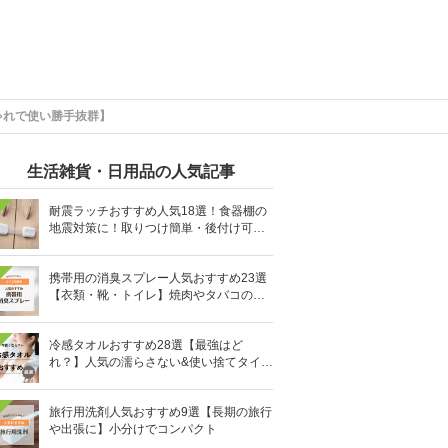
ゃれで使い勝手抜群】
生活雑貨・日用品の人気記事
耐震ラッチおすすめ人気18選！食器棚の
地震対策に！取りつけ簡単・後付け可能
も
携帯用の消臭スプレー人気おすすめ23選
【衣類・靴・トイレ】焼肉やタバコのニ
オイにも
冷感タオルおすすめ28選【最強はど
れ？】人気の濡らさない&使い捨てタイプ
も
旅行用洗剤人気おすすめ9選【長期の旅行
や出張に】小分けでコンパクト