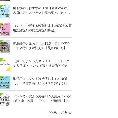
携帯氷のうおすすめ10選【暑さ対策に】
人気のアイスパックや魔法瓶・スティッ
ク型も
コンビニで買える洗剤おすすめ6選！衣類
用洗濯洗剤や食器用洗剤を紹介
洗濯袋の人気おすすめ13選！旅行やアウ
トドア時に服が洗える【災害時にも】
【買ってよかったネッククーラー】口コ
ミ人気は？ ドンキで買える最強アイテム
も
旅行用コンタクト洗浄液おすすめ10選
【ケース付きも】出張や海外旅行にも便
利
0
ドンキでも買える芳香剤の人気おすすめ1
0選！車・部屋・トイレなど用途別【いい
匂い】
>>もっと見る