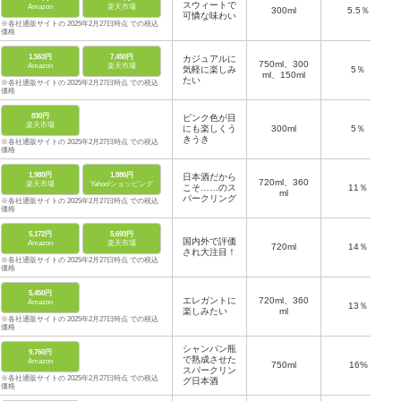
スウィートで
Amazon
楽天市場
300ml
5.5％
可憐な味わい
※各社通販サイトの 2025年2月27日時点 での税込
価格
1,563円
7,450円
カジュアルに
750ml、300
Amazon
楽天市場
気軽に楽しみ
5％
ml、150ml
たい
※各社通販サイトの 2025年2月27日時点 での税込
価格
830円
ピンク色が目
楽天市場
にも楽しくう
300ml
5％
きうき
※各社通販サイトの 2025年2月27日時点 での税込
価格
1,980円
1,886円
日本酒だから
720ml、360
楽天市場
Yahoo!ショッピング
こそ……のス
11％
ml
パークリング
※各社通販サイトの 2025年2月27日時点 での税込
価格
5,172円
5,693円
国内外で評価
Amazon
楽天市場
720ml
14％
され大注目！
※各社通販サイトの 2025年2月27日時点 での税込
価格
5,450円
エレガントに
720ml、360
Amazon
13％
楽しみたい
ml
※各社通販サイトの 2025年2月27日時点 での税込
価格
シャンパン瓶
9,760円
で熟成させた
Amazon
750ml
16%
スパークリン
※各社通販サイトの 2025年2月27日時点 での税込
グ日本酒
価格