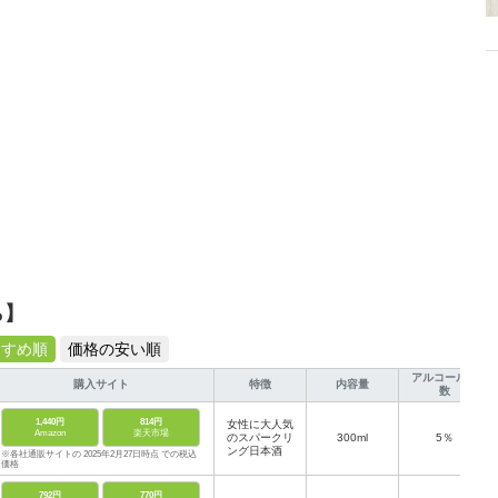
ら】
すすめ順
価格の安い順
アルコール度
購入サイト
特徴
内容量
数
1,440円
814円
女性に大人気
Amazon
楽天市場
のスパークリ
300ml
5％
ング日本酒
※各社通販サイトの 2025年2月27日時点 での税込
価格
792円
770円