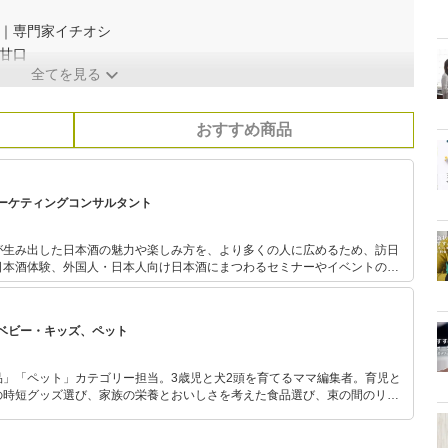
選｜専門家イチオシ
甘口
全てを見る
おすすめ商品
ーケティングコンサルタント
が生み出した日本酒の魅力や楽しみ方を、より多くの人に広めるため、訪日
日本酒体験、外国人・日本人向け日本酒にまつわるセミナーやイベントの企
ベビー・キッズ、ペット
品」「ペット」カテゴリー担当。3歳児と犬2頭を育てるママ編集者。育児と
の時短グッズ選び、家族の栄養とおいしさを考えた食品選び、束の間のリラ
めのスイーツ選びに自信あり。鋭い目線で商品を見極め、少しでも日々の生
介します。