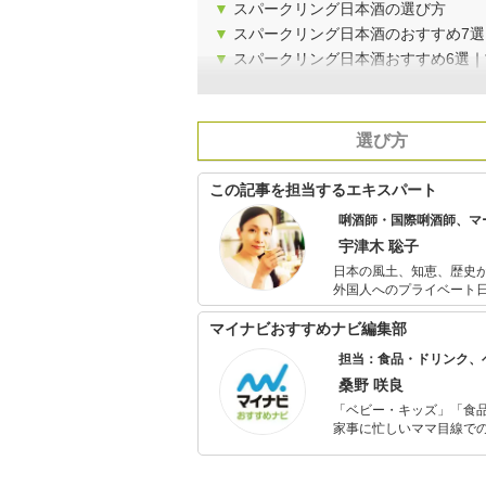
▼
スパークリング日本酒の選び方
▼
スパークリング日本酒のおすすめ7
▼
スパークリング日本酒おすすめ6選｜
選び方
この記事を担当するエキスパート
唎酒師・国際唎酒師、マ
宇津木 聡子
日本の風土、知恵、歴史
外国人へのプライベート
画を行っている。 外国人のプライベート日本酒体験では、これまでに30か国以上から400人余りをお
迎えしている。 日々の生活でも、カンパイは日本酒、スキンケアは日本酒と酒粕で、そして朝晩の甘
マイナビおすすめナビ編集部
酒を欠かさない。
担当：食品・ドリンク、
桑野 咲良
「ベビー・キッズ」「食
家事に忙しいママ目線で
ックスタイムを楽しむた
活が豊かになるものを紹