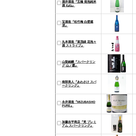
酒井酒造『五橋 発泡純米
酒 ねね』
宝酒造『松竹梅 白壁蔵
澪』
丸本酒造『賀茂緑 花泡々
酒 ストライプ』
山梨銘醸『スパークリン
グ 山ノ霞』
南部美人『あわさけ スパ
ークリング』
永井酒造『MIZUBASHO
PURE』
加藤吉平商店『梵 プレミ
アム スパークリング』