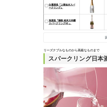
白瀧酒造『上善如水スパ
ークリング』
旭酒造『獺祭 純米大吟醸
スパークリング45 』
リーズナブルなものから高級なものまで
スパークリング日本