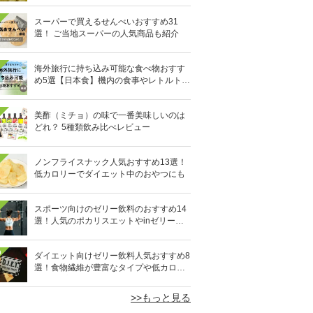
スーパーで買えるせんべいおすすめ31
選！ ご当地スーパーの人気商品も紹介
海外旅行に持ち込み可能な食べ物おすす
め5選【日本食】機内の食事やレトルト食
品など
美酢（ミチョ）の味で一番美味しいのは
どれ？ 5種類飲み比べレビュー
ノンフライスナック人気おすすめ13選！
低カロリーでダイエット中のおやつにも
スポーツ向けのゼリー飲料のおすすめ14
選！人気のポカリスエットやinゼリーな
ど
0
ダイエット向けゼリー飲料人気おすすめ8
選！食物繊維が豊富なタイプや低カロリ
ータイプなど
>>もっと見る