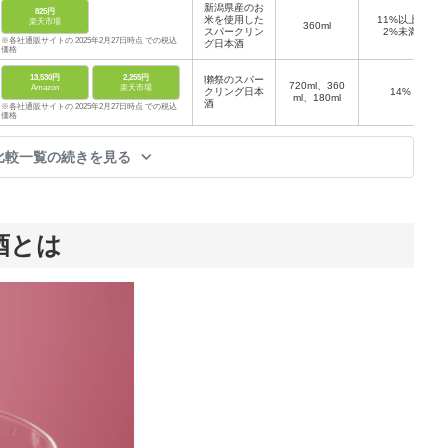
新潟県産のお
825円
米を使用した
11%以上1
楽天市場
360ml
スパークリン
2%未満
※各社通販サイトの 2025年2月27日時点 での税込
グ日本酒
価格
13,530円
2,255円
獺祭のスパー
720ml、360
Amazon
楽天市場
クリング日本
14%
ml、180ml
酒
※各社通販サイトの 2025年2月27日時点 での税込
価格
比較一覧の続きを見る
酒とは