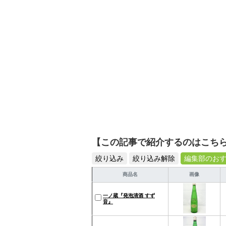
【この記事で紹介するのはこち
絞り込み
絞り込み解除
編集部のお
商品名
画像
一ノ蔵『発泡清酒 すず
音』