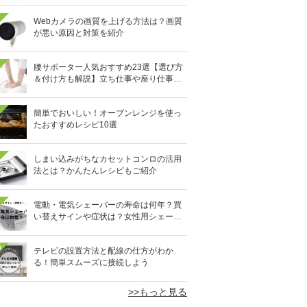
Webカメラの画質を上げる方法は？画質
が悪い原因と対策を紹介
腰サポーター人気おすすめ23選【選び方
＆付け方も解説】立ち仕事や座り仕事、
スポーツ時に
簡単でおいしい！オーブンレンジを使っ
たおすすめレシピ10選
しまい込みがちなカセットコンロの活用
法とは？かんたんレシピもご紹介
電動・電気シェーバーの寿命は何年？買
い替えサインや症状は？女性用シェーバ
ーも
0
テレビの設置方法と配線の仕方がわか
る！簡単スムーズに接続しよう
>>もっと見る