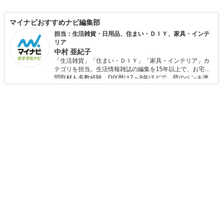
マイナビおすすめナビ編集部
担当：生活雑貨・日用品、住まい・ＤＩＹ、家具・インテ
リア
中村 亜紀子
「生活雑貨」「住まい・ＤＩＹ」「家具・インテリア」カ
テゴリを担当。生活情報雑誌の編集を15年以上で、お宅訪
問取材も多数経験。DIY歴は7～8年ほどで、壁のペンキ塗
りや壁紙チェンジなどもチャレンジ済み。初心者でもモノ
選びがしやすい記事をお届けします！