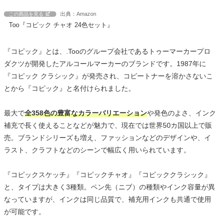
出典：Amazon
この商品を見る
Too『コピック チャオ 24色セット』
『コピック』とは、.Tooのグループ会社であるトゥーマーカープロ
ダクツが開発したアルコールマーカーのブランドです。1987年に
『コピック クラシック』が発売され、コピートナーを溶かさないこ
とから『コピック』と名付けられました。
最大で
全358色の豊富なカラーバリエーション
や発色のよさ、インク
補充で長く使えることなどが魅力で、現在では世界50カ国以上で販
売。ブランドシリーズも増え、ファッションなどのデザインや、イ
ラスト、クラフトなどのシーンで幅広く用いられています。
『コピックスケッチ』『コピックチャオ』『コピッククラシック』
と、タイプは大きく3種類。ペン先（ニブ）の種類やインク容量が異
なっていますが、インクは同じ品質で、補充用インクも共通で使用
が可能です。