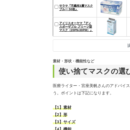
サラヤ『不織布3層マスク
ブルー 50枚』
アイリスオーヤマ『ディ
スポーザブル プリーツ型
マスク（20PN-30PM）』
素材・形状・機能性など
使い捨てマスクの選
医療ライター・宮座美帆さんのアドバイス
う。ポイントは下記になります。
【1】素材
【2】形
【3】サイズ
【4】機能