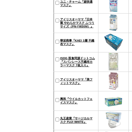
ユニ・チャーム『超快適
マスク』
アイリスオーヤマ『日本
製 やわらかマスク ふつう
サイズ（PN-YW30M）』
​華栄商事『KAEI 3層 不織
布マスク』
ISDG 医食同源ドットコム
『スパンレース不織布カ
ラーマスク 7枚入り』
アイリスオーヤマ『美フ
ィットマスク』
興和『ウイルカットフェ
イスマスク』
丸王産業『サージカルマ
スク FUJI WHITE』