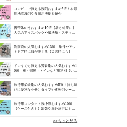
コンビニで買える洗剤おすすめ6選！衣類
用洗濯洗剤や食器用洗剤を紹介
携帯氷のうおすすめ10選【暑さ対策に】
人気のアイスパックや魔法瓶・スティッ
ク型も
洗濯袋の人気おすすめ13選！旅行やアウ
トドア時に服が洗える【災害時にも】
ドンキでも買える芳香剤の人気おすすめ1
0選！車・部屋・トイレなど用途別【いい
匂い】
旅行用柔軟剤の人気おすすめ5選！持ち運
びに便利な小分けタイプや柔軟剤シート
を紹介
0
旅行用コンタクト洗浄液おすすめ10選
【ケース付きも】出張や海外旅行にも便
利
>>もっと見る