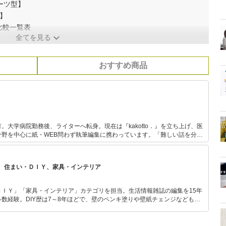
ーツ型】
】
比較一覧表
全てを見る
おすすめ商品
。大学病院勤務後、ライターへ転身。現在は『kakotto．』を立ち上げ、医
分野を中心に紙・WEB問わず執筆編集に携わっています。「難しい話を分か
、心をじんわり温めるような記事作成をお届け。当サイトでは健康にかかわ
を紹介し、皆さまの健康増進のお手伝いを致します。
、住まい・ＤＩＹ、家具・インテリア
ＤＩＹ」「家具・インテリア」カテゴリを担当。生活情報雑誌の編集を15年
数経験。DIY歴は7～8年ほどで、壁のペンキ塗りや壁紙チェンジなどもチ
もモノ選びがしやすい記事をお届けします！