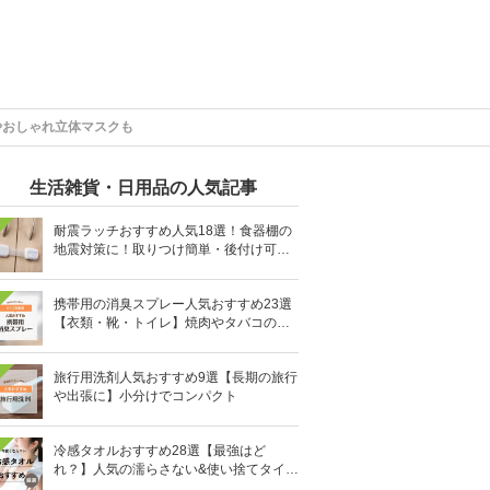
やおしゃれ立体マスクも
生活雑貨・日用品の人気記事
耐震ラッチおすすめ人気18選！食器棚の
地震対策に！取りつけ簡単・後付け可能
も
携帯用の消臭スプレー人気おすすめ23選
【衣類・靴・トイレ】焼肉やタバコのニ
オイにも
旅行用洗剤人気おすすめ9選【長期の旅行
や出張に】小分けでコンパクト
冷感タオルおすすめ28選【最強はど
れ？】人気の濡らさない&使い捨てタイプ
も