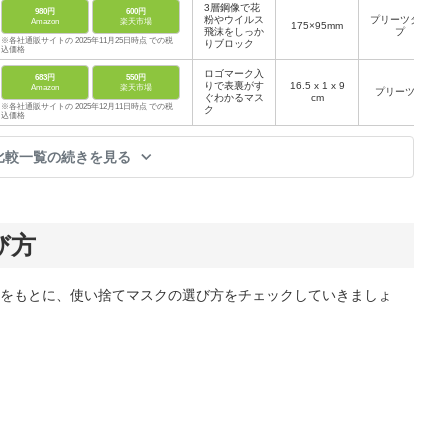
3層鋼像で花
980円
600円
粉やウイルス
プリーツタイ
Amazon
楽天市場
175×95mm
飛沫をしっか
プ
※各社通販サイトの 2025年11月25日時点 での税
りブロック
込価格
ロゴマーク入
683円
550円
りで表裏がす
‎16.5 x 1 x 9
Amazon
楽天市場
プリーツ型
ぐわかるマス
cm
※各社通販サイトの 2025年12月11日時点 での税
ク
込価格
比較一覧の続きを見る
び方
をもとに、使い捨てマスクの選び方をチェックしていきましょ