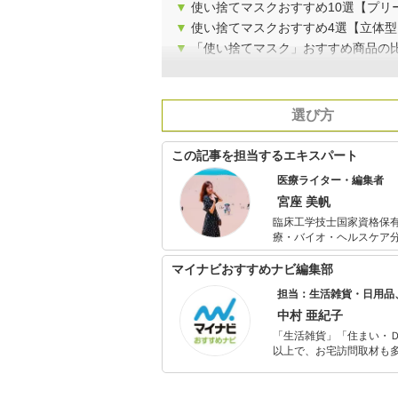
▼
使い捨てマスクおすすめ10選【プリ
▼
使い捨てマスクおすすめ4選【立体型
▼
「使い捨てマスク」おすすめ商品の
選び方
この記事を担当するエキスパート
医療ライター・編集者
宮座 美帆
臨床工学技士国家資格保有
療・バイオ・ヘルスケア
りやすく」をモットーに
るグッズや医療機器など
マイナビおすすめナビ編集部
担当：生活雑貨・日用品
中村 亜紀子
「生活雑貨」「住まい・
以上で、お宅訪問取材も多
ャレンジ済み。初心者で