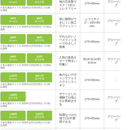
地の日本製マ
プリーツタイ
Amazon
楽天市場
175×90mm
スク！1日ス
プ
※各社通販サイトの 2025年11月25日時点 での税
トレスフリー
込価格
994円
808円
頬に隙間がで
ふつうサイ
プリーツタイ
Amazon
楽天市場
きにくい加工
ズ：165×90
プ
でフィット！
mm
※各社通販サイトの 2025年12月9日時点 での税込
価格
やわらかいノ
594円
462円
ーズフィッタ
プリーツタイ
Amazon
楽天市場
175×95mm
ーでやさしく
プ
※各社通販サイトの 2025年11月25日時点 での税
密着
込価格
326円
215円
人気の血色カ
約16.5cm×約
プリーツタイ
Amazon
楽天市場
ラーで明るい
9.0cm
プ
印象に
※各社通販サイトの 2025年12月9日時点 での税込
価格
角のないデザ
1,001円
850〜円
インでフェイ
Amazon
楽天市場
175×90mm
-
スラインスッ
※各社通販サイトの 2025年11月25日時点 での税
キリ
込価格
サラッとした
1,000円
感触で心地よ
プリーツタイ
楽天市場
175×95mm
さが長続きす
プ
※各社通販サイトの 2025年11月25日時点 での税
る
込価格
1,350円
2,257円
快適なつけ心
プリーツタイ
Amazon
楽天市場
地で1日中着
175×95mm
プ
用できる
※各社通販サイトの 2025年12月11日時点 での税
込価格