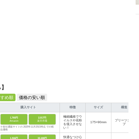
ら】
すすめ順
価格の安い順
購入サイト
特徴
サイズ
構造
極細繊維でウ
1,760円
2,017円
イルスや花粉
プリーツタイ
Amazon
楽天市場
175×90mm
を侵入させな
プ
※各社通販サイトの 2025年11月25日時点 での税
い！
込価格
快適なつけ心
1,316円
15,100円