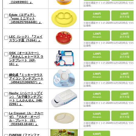
（12493903）』
※各社通販サイトの 2024年11月12日時点 での税
込価格
3,960円
3,850円
Edute（エデュテ）
Amazon
楽天市場
『ezpz ミニマット
（4536257004448）』
※各社通販サイトの 2024年11月12日時点 での税
込価格
1,236円
1,280円
LEC（レック）『フェイ
Amazon
楽天市場
スランチ皿（T-264）』
※各社通販サイトの 2024年11月12日時点 での税
込価格
OSK（オーエスケー）
1,339円
1,210円
『きかんしゃトーマス ラ
Amazon
楽天市場
ンチプレート（KP-
※各社通販サイトの 2024年11月12日時点 での税
16）』
込価格
2,350円
1,485円
錦化成『ミッキーマウス
Amazon
楽天市場
アイコン ランチプレート
（4904121306927）』
※各社通販サイトの 2024年11月15日時点 での税
込価格
Hashy（ハシートップイ
1,980円
1,848円
ン）『お子様ランチプレ
Amazon
楽天市場
ート しんかんせん（HB-
※各社通販サイトの 2024年11月12日時点 での税
2296）』
込価格
Le Creuset（ル・クルー
3,333円
3,630円
ゼ）『マルチ・オーバ
Amazon
楽天市場
ル・プレート （S）
※各社通販サイトの 2024年11月12日時点 での税
（910343-18-68）』
込価格
6,050円
FUNFAM（ファンファ