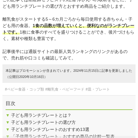
ども用ランチプレートの選び方とおすすめ商品をご紹介します。
離乳食がスタートする5～6カ月ごろから毎日使用する赤ちゃん・子
ども用の食器。
1食の品数が増えていくと、便利なのがランチプレー
トです。
1枚に食事のすべてを盛りつけることができ、後片づけもら
く。素材や種類も豊富です。
記事後半には通販サイトの最新人気ランキングのリンクがあるの
で、売れ筋や口コミも確認してみて。
本記事はプロモーションが含まれています。2024年11月15日に記事を更新しました
（公開日2020年10月16日）
#ベビー食器・コップ類
#離乳食・ベビーフード
#皿・プレート
目次
▼
子ども用ランチプレートとは？
▼
子ども用ランチプレートの選び方
▼
子ども用ランチプレートのおすすめ13選
▼
「子供用ランチプレート」おすすめ商品の比較一覧表