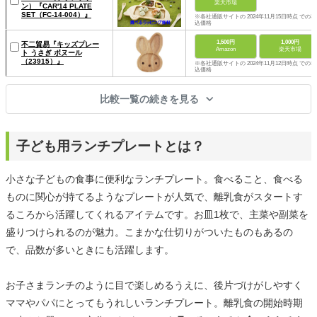
楽天市場
ン）『CAR'14 PLATE
SET（FC-14-004）』
※各社通販サイトの 2024年11月15日時点 での税
込価格
1,500円
1,000円
不二貿易『キッズプレー
Amazon
楽天市場
ト うさぎ ボヌール
（23915）』
※各社通販サイトの 2024年11月12日時点 での税
込価格
比較一覧の続きを見る
子ども用ランチプレートとは？
小さな子どもの食事に便利なランチプレート。食べること、食べる
ものに関心が持てるようなプレートが人気で、離乳食がスタートす
るころから活躍してくれるアイテムです。お皿1枚で、主菜や副菜を
盛りつけられるのが魅力。こまかな仕切りがついたものもあるの
で、品数が多いときにも活躍します。
お子さまランチのように目で楽しめるうえに、後片づけがしやすく
ママやパパにとってもうれしいランチプレート。離乳食の開始時期