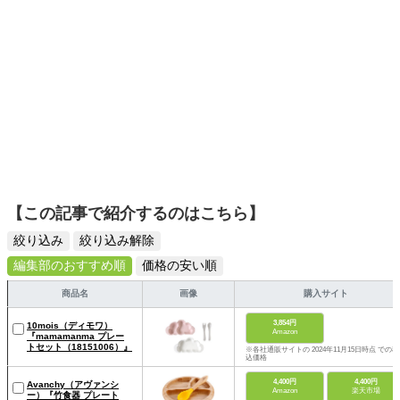
【この記事で紹介するのはこちら】
絞り込み
絞り込み解除
編集部のおすすめ順
価格の安い順
商品名
画像
購入サイト
3,854円
10mois（ディモワ）
Amazon
『mamamanma プレー
トセット（18151006）』
※各社通販サイトの 2024年11月15日時点 での税
込価格
4,400円
4,400円
Avanchy（アヴァンシ
Amazon
楽天市場
ー）『竹食器 プレート