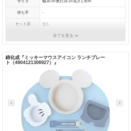
サイズ
幅30.9×奥行26.5×高さ1.9cm
持ち手
-
セット品
なし
洗浄
可
全てを見る
錦化成『ミッキーマウスアイコン ランチプレー
ト（4904121306927）』