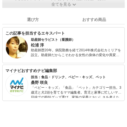
全てを見る
選び方
おすすめ商品
この記事を担当するエキスパート
助産師セラピスト（看護師）
松浦 淳
助産師歴20年。病院勤務を経て2014年株式会社カミリアを
設立。助産師だからこそわかる女性の身体の変化や異変、
繊細な女性の心をサポートができるエステサロン「salon
de Vivero」を開業。 独身女性、妊婦、産後、更年期の女性
を美と健康を通してサポートしています。 全国で「女性の
マイナビおすすめナビ編集部
身体の神秘」セミナー講師としても活動中。
担当：食品・ドリンク、ベビー・キッズ、ペット
桑野 咲良
「ベビー・キッズ」「食品」「ペット」カテゴリー担当。3
歳児と犬2頭を育てるママ編集者。育児と家事に忙しいママ
目線での時短グッズ選び、家族の栄養とおいしさを考えた
食品選び、束の間のリラックスタイムを楽しむためのスイ
ーツ選びに自信あり。鋭い目線で商品を見極め、少しでも
日々の生活が豊かになるものを紹介します。