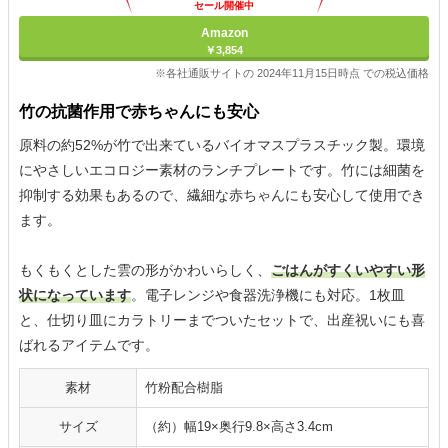
セール開催中
Amazon
￥3,854
※各社通販サイトの 2024年11月15日時点 での税込価格
竹の抗菌作用で赤ちゃんにも安心
原料の約52%が竹で出来ているバイオマスプラスチック製。環境
にやさしいエコロジー素材のランチプレートです。竹には細菌を
抑制する効果もあるので、繊細な赤ちゃんにも安心して使用でき
ます。
もくもくとした雲の形がかわいらしく、
ごはんがすくいやすい形
状になっています
。電子レンジや食器洗浄機にも対応。1枚皿
と、仕切り皿にカラトリーまでついたセットで、出産祝いにも喜
ばれるアイテムです。
素材
竹粉配合樹脂
サイズ
（約）幅19×奥行9.8×高さ3.4cm