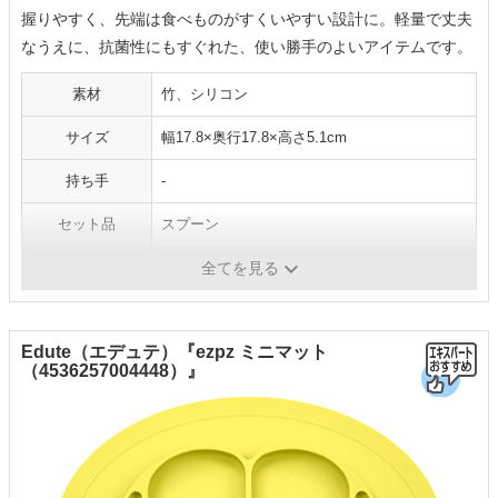
握りやすく、先端は食べものがすくいやすい設計に。軽量で丈夫
なうえに、抗菌性にもすぐれた、使い勝手のよいアイテムです。
素材
竹、シリコン
サイズ
幅17.8×奥行17.8×高さ5.1cm
持ち手
-
セット品
スプーン
洗浄
可
全てを見る
Edute（エデュテ）『ezpz ミニマット
（4536257004448）』