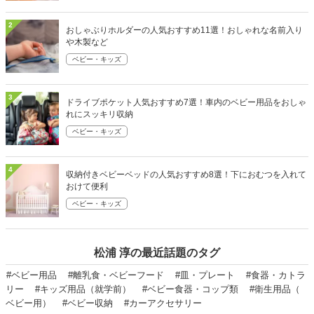
2
おしゃぶりホルダーの人気おすすめ11選！おしゃれな名前入り
や木製など
ベビー・キッズ
3
ドライブポケット人気おすすめ7選！車内のベビー用品をおしゃ
れにスッキリ収納
ベビー・キッズ
4
収納付きベビーベッドの人気おすすめ8選！下におむつを入れて
おけて便利
ベビー・キッズ
松浦 淳の最近話題のタグ
#ベビー用品
#離乳食・ベビーフード
#皿・プレート
#食器・カトラ
リー
#キッズ用品（就学前）
#ベビー食器・コップ類
#衛生用品（
ベビー用）
#ベビー収納
#カーアクセサリー