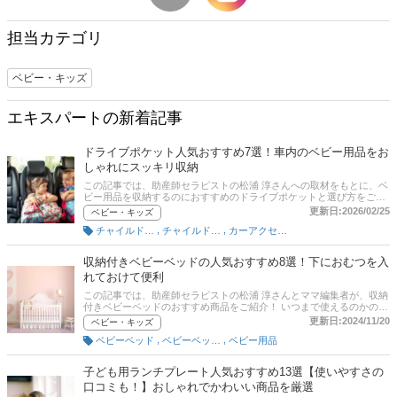
担当カテゴリ
ベビー・キッズ
エキスパートの新着記事
ドライブポケット人気おすすめ7選！車内のベビー用品をお
しゃれにスッキリ収納
この記事では、助産師セラピストの松浦 淳さんへの取材をもとに、ベ
ビー用品を収納するのにおすすめのドライブポケットと選び方をご紹
介します。赤ちゃんとのドライブに便利なベビー用品ドライブポケッ
更新日:2026/02/25
ベビー・キッズ
ト。シートバックポケットやシートポケットと呼ばれることもあり、
,
,
チャイルドシート便利グッズ
チャイルドシート（ベビー用）
カーアクセサリー
助手席や運転席の後ろに取りつけて、ティッシュやおもちゃ、着替え
などの必需品をまとめて収納できます。取り出しもスムーズ！ ひとつ
あると便利ですよ。
収納付きベビーベッドの人気おすすめ8選！下におむつを入
れておけて便利
この記事では、助産師セラピストの松浦 淳さんとママ編集者が、収納
付きベビーベッドのおすすめ商品をご紹介！ いつまで使えるのかの疑
問も解消。キャスターつきで掃除がしやすいものや、成長に合わせて
更新日:2024/11/20
ベビー・キッズ
高さ調節ができるものなど便利な商品をピックアップ！助産師が選ぶ
,
,
ベビーベッド
ベビーベッド・ベビー寝具
ベビー用品
おすすめランキングも参考にして、安全で使いやすい商品を選んでく
ださいね。通販サイトの最新人気ランキングのリンクもあるので、売
れ筋や口コミとあわせてチェックしてみてください。
子ども用ランチプレート人気おすすめ13選【使いやすさの
口コミも！】おしゃれでかわいい商品を厳選