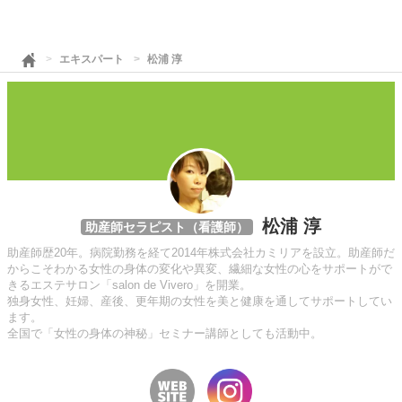
エキスパート
松浦 淳
松浦 淳
助産師セラピスト（看護師）
助産師歴20年。病院勤務を経て2014年株式会社カミリアを設立。助産師だ
からこそわかる女性の身体の変化や異変、繊細な女性の心をサポートがで
きるエステサロン「salon de Vivero」を開業。
独身女性、妊婦、産後、更年期の女性を美と健康を通してサポートしてい
ます。
全国で「女性の身体の神秘」セミナー講師としても活動中。