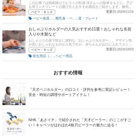
この記事では助産師セラピストの松浦 淳さんへの取材をもとに、子ど
も用ランチプレートの選び方とおすすめ商品をご紹介します。離乳食
がスタートする5～6カ月ごろから毎日使用する赤ちゃん・子ども用の
更新日:2024/11/15
ベビー・キッズ
食器。1食の品数が増えていくと、便利なのがランチプレートです。1
,
,
ベビー食器・コップ類
離乳食・ベビーフード
皿・プレート
枚に食事のすべてを盛りつけることができ、後片づけもらく。素材や
種類も豊富です。記事後半には通販サイトの最新人気ランキングのリ
ンクがあるので、売れ筋や口コミも確認してみて。
おしゃぶりホルダーの人気おすすめ11選！おしゃれな名前
入りや木製など
おしゃぶりの落下防止に便利な「おしゃぶりホルダー」。デザイン性
が高いおしゃれなものが人気ですが、赤ちゃんがお口に入れてカミカ
ミすることもあるので、素材や形状などがより安全なものを選びたい
更新日:2024/10/03
ベビー・キッズ
ですよね。そこでこの記事では、助産師セラピストの松浦 淳さんへの
,
衛生用品（ベビー用）
ベビー用品
取材をもとに、おしゃぶりホルダーの選び方とおすすめ商品をご紹
介！ ギフトにもぴったりな名前入りできる商品や、ママたちに定番人
気のブランド『NUK』など人気商品を厳選しました。記事後半で、お
しゃぶりホルダーの基本の使い方も紹介しています。使いやすくかわ
いいおしゃぶりホルダーを購入して、ベビーとのお出かけを楽しみま
おすすめ情報
しょう！
『天才ベジホルダー』の口コミ・評判を参考に実証レビュー！
安全・時短の調理サポートアイテム！
NHK「あさイチ」で紹介された「天才ピーラー」のここがすご
い！キャベツがほわほわ4枚刃ピーラーの魅力に迫る！